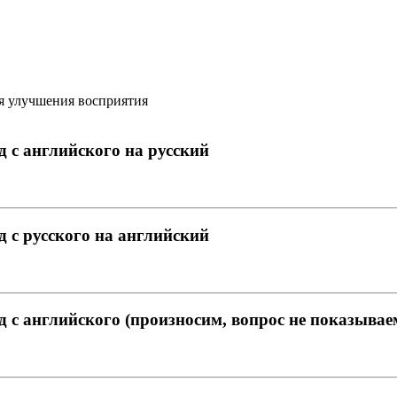
я улучшения восприятия
д с английского на русский
д с русского на английский
д с английского (произносим, вопрос не показывае