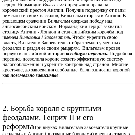
герцог Нормандии
Вильгельм I
предъявил права на
королевский престол Англии. Получив поддержку от папы
римского и своих вассалов, Вильгельм вторгся в Англию.В
решающем сражении Вильгельм одержал победу над
англосаксонским войском. Нормандский герцог захватил
столицу Англии - Лондон и стал английским королём под
именем
Вильгельм I Завоеватель
. Чтобы укрепить свою
власть, Вильгельм Завоеватель отобрал землю у местных
феодалов и раздал её своим рыцарям. Вильгельм провел
первую в английской истории
всеобщую перепись
. Подробная
перепись позволила короне создать эффективную систему
налогообложения и укрепить контроль над страной. Многие
крестьяне, до завоевания свободные, были записаны короной
как
поземельно зависимые
.
2. Борьба короля с крупными
феодалами. Генрих II и его
реформы
При внуках Вильгельма Завоевателя крупные
феодалы - в Англии (прозванные баронами) ввергли страну в