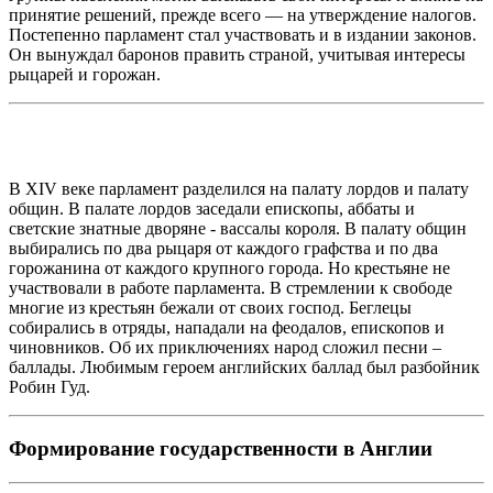
принятие решений, прежде всего — на утверждение налогов.
Постепенно парламент стал участвовать и в издании законов.
Он вынуждал баронов править страной, учитывая интересы
рыцарей и горожан.
В XIV веке парламент разделился на палату лордов и палату
общин. В палате лордов заседали епископы, аббаты и
светские знатные дворяне - вассалы короля. В палату общин
выбирались по два рыцаря от каждого графства и по два
горожанина от каждого крупного города. Но крестьяне не
участвовали в работе парламента. В стремлении к свободе
многие из крестьян бежали от своих господ. Беглецы
собирались в отряды, нападали на феодалов, епископов и
чиновников. Об их приключениях народ сложил песни –
баллады. Любимым героем английских баллад был разбойник
Робин Гуд.
Формирование государственности в Англии