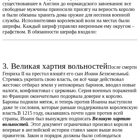
существовавшее в Англии до нормандского завоевания: все
свободные мужчины приносили присягу на верность королю
и были обязаны хранить дома оружие для несения военной
службы. Исполнителями королевской воли на местах были
шерифы. Каждый шериф управлял вверенным ему округом –
графством. В обязанности шерифа входило:
3. Великая хартия вольностей
После смерти
Генриха II на престол взошёл его сын
Иоанн Безземельный
.
Стремясь укрепить свою власть, он всё чаще действовал
жестоко: отбирал земли у непокорных баронов, вводил новые
налоги, конфликтовал с церковью. Серия военных поражений
во Франции окончательно подорвала доверие к королю.
Бароны подняли мятеж, и теперь против Иоанна выступили
даже те сословия, которые раньше поддерживали королевскую
власть.В 1215 году, оказавшись почти один против всей
страны, Иоанн был вынужден подписать
Великую хартию
вольностей
. Этот документ ограничивал произвол короля и
впервые в английской истории ставил закон выше воли
правителя. Закон и порядок должны были соблюдаться