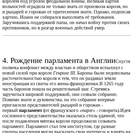
королём под угрозой феодальной войны. Великая хартия
вольностей оградила не только знать от произвола короля, но
и рыцарей и горожан от притеснения знати. Однако, подписав
хартию, Иоанн не собирался выполнять её требования.
Заручившись поддержкой папы, он начал войну против своих
противников, но в разгар военных действий умер.
4. Рождение парламента в Англии
Спустя
полвека конфликт между властью и обществом вспыхнул с
новой силой при короле
Генрихе III
. Бароны были недовольны
расточительностью короля и тем, что он раздавал земли
иностранцам из свиты его жены-француженки.В 1265 году
часть баронов пошла на решительный шаг. Стремясь
заручиться широкой поддержкой, они созвали собрание.
Помимо знати и духовенства, на это собрание впервые
пригласили представителей рыцарей и горожан -
первый
парламент (
от французского
«парле»
- говорить).Идея
сословного представительства оказалась столь удачной, что
после подавления мятежа короли продолжили созывать
парламент. Парламент стал тем институтом, где разные
группы населения могли высказать свои интересы и влиять на