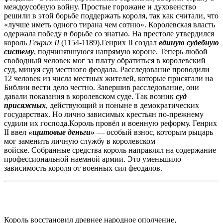
междоусобную войну. Простые горожане и духовенство
решили в этой борьбе поддержать короля, так как считали, что
«лучше иметь одного тирана чем сотню». Королевская власть
одержала победу в борьбе со знатью. На престоле утвердился
король
Генрих II
(1154-1189).Генрих II создал
единую судебную
систему
, подчинявшуюся напрямую короне. Теперь любой
свободный человек мог за плату обратиться в королевский
суд, минуя суд местного феодала. Расследование проводили
12 человек из числа местных жителей, которые присягали на
Библии вести дело честно. Завершив расследование, они
давали показания в королевском суде. Так возник
суд
присяжных
, действующий и поныне в демократических
государствах. Но лично зависимых крестьян по-прежнему
судили их господа.Король провёл и военную реформу. Генрих
II ввел
«щитовые деньги»
— особый взнос, которым рыцарь
мог заменить личную службу в королевском
войске. Собранные средства король направлял на содержание
профессиональной наемной армии. Это уменьшило
зависимость короля от военных сил феодалов.
Король восстановил древнее народное ополчение,