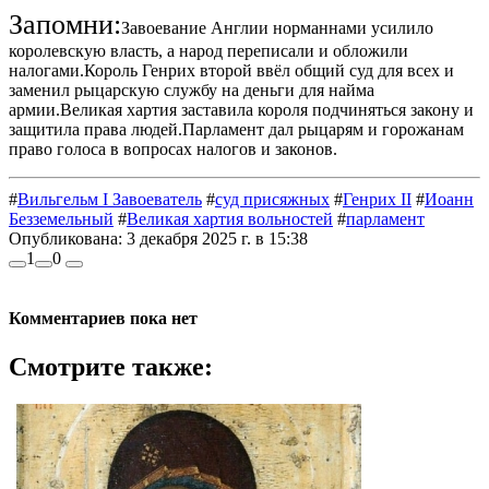
Запомни:
Завоевание Англии норманнами усилило
королевскую власть, а народ переписали и обложили
налогами.Король Генрих второй ввёл общий суд для всех и
заменил рыцарскую службу на деньги для найма
армии.Великая хартия заставила короля подчиняться закону и
защитила права людей.Парламент дал рыцарям и горожанам
право голоса в вопросах налогов и законов.
#
Вильгельм I Завоеватель
#
суд присяжных
#
Генрих II
#
Иоанн
Безземельный
#
Великая хартия вольностей
#
парламент
Опубликована:
3 декабря 2025 г. в 15:38
1
0
Комментариев пока нет
Смотрите также: