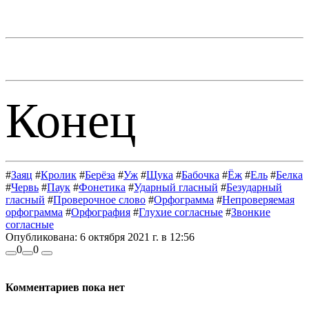
Конец
#
Заяц
#
Кролик
#
Берёза
#
Уж
#
Щука
#
Бабочка
#
Ёж
#
Ель
#
Белка
#
Червь
#
Паук
#
Фонетика
#
Ударный гласный
#
Безударный
гласный
#
Проверочное слово
#
Орфограмма
#
Непроверяемая
орфограмма
#
Орфография
#
Глухие согласные
#
Звонкие
согласные
Опубликована:
6 октября 2021 г. в 12:56
0
0
Комментариев пока нет