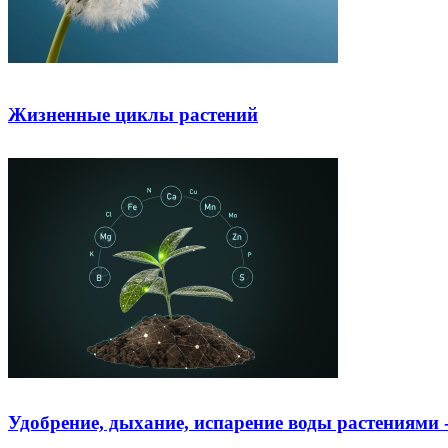
Жизненные циклы растений
Удобрение, дыхание, испарение воды растениями -