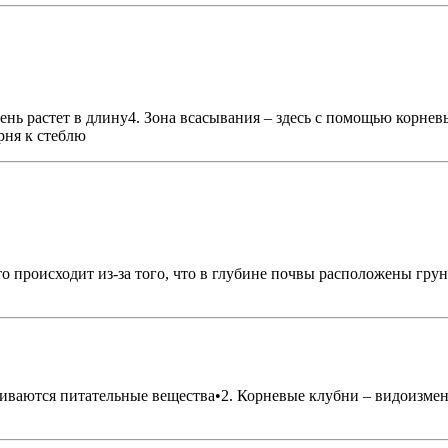
орень растет в длину4. Зона всасывания – здесь с помощью корн
рня к стеблю
то происходит из-за того, что в глубине почвы расположены гр
ливаются питательные вещества•2. Корневые клубни – видоизме