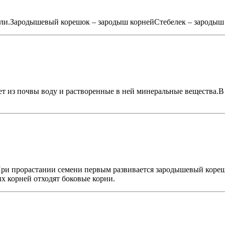
оли.Зародышевый корешок – зародыш корнейСтебелек – зародыш 
ает из почвы воду и растворенные в ней минеральные вещества.
.При прорастании семени первым развивается зародышевый кореш
х корней отходят боковые корни.