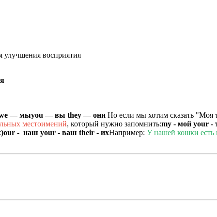
я улучшения восприятия
 я
we — мы
you — вы
they — они
Но если мы хотим сказать "Моя т
ельных местоимений
, который нужно запомнить:
my - мой
your -
)
our - наш
your - ваш
their - их
Например:
У нашей кошки есть к