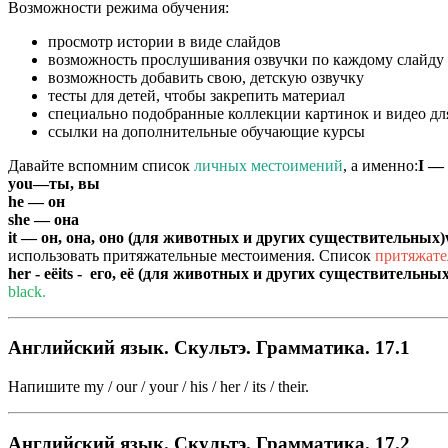
Возможности режима обучения:
просмотр истории в виде слайдов
возможность прослушивания озвучки по каждому слайду
возможность добавить свою, детскую озвучку
тесты для детей, чтобы закрепить материал
специально подобранные коллекции картинок и видео дл
ссылки на дополнительные обучающие курсы
Давайте вспомним список
личных местоимений
, а именно:
I —
you—ты, вы
he — он
she — она
it — он, она, оно (для животных и других существительных)
использовать притяжательные местоимения. Список
притяжат
her - её
its - его, её (для животных и других существительных
black.
Английский язык. Скультэ. Грамматика. 17.1
Напишите my / our / your / his / her / its / their.
Английский язык. Скультэ. Грамматика. 17.2