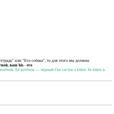
етрадь" или "Его собака", то для этого мы должны
 твой, ваш
his - его
отёнок. Её котёнок — чёрный.
Our cat has a kitten. Its kitten is