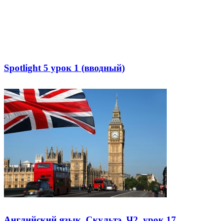
Spotlight 5 урок 1 (вводный)
Английский язык. Скультэ. Ч2, урок 17