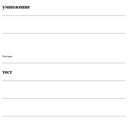
умножение
Повторим
тест