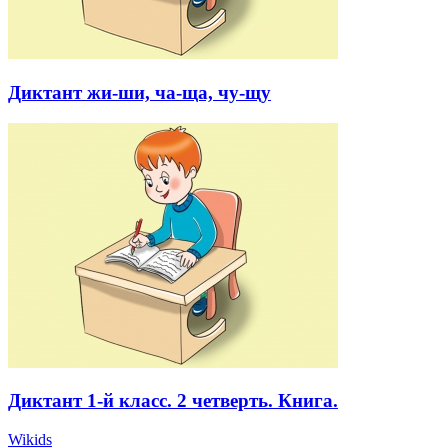
Диктант жи-ши, ча-ща, чу-щу
Диктант 1-й класс. 2 четверть. Книга.
Wikids