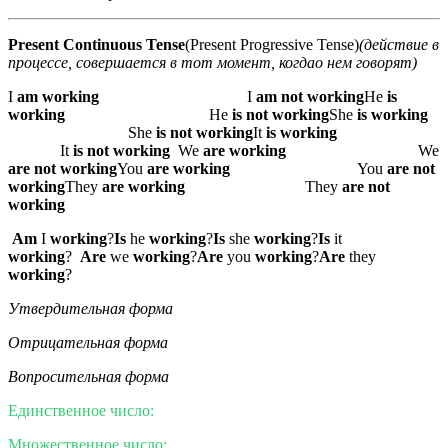
Present Continuous Tense
(Present Progressive Tense)
(действие в
процессе, совершается в тот момент, когда
о нем говорят)
I
am working
I
am
not
working
Не
is
working
He
is not working
She
is working
She
is not working
It
is working
It
is not working
We
are working
We
are not working
You
are working
You
are not
working
They
are working
They
are not
working
Am
I
working
?
Is
he
working
?
Is
she
working
?
Is
it
working
?
Are
we
working
?
Are
you
working
?
Are
they
working
?
Утвердительная форма
Отрицательная форма
Вопросительная форма
Единственное число:
Множественное число: