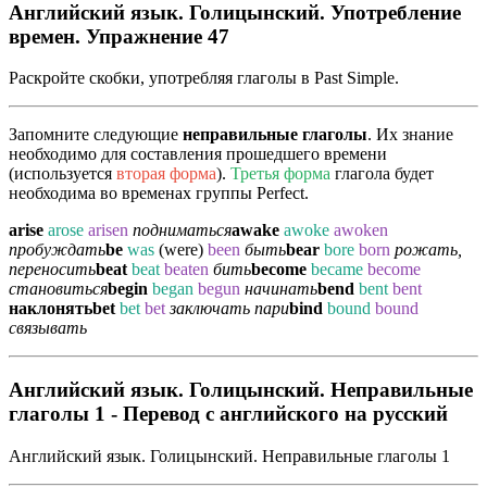
Английский язык. Голицынский. Употребление
времен. Упражнение 47
Раскройте скобки, употребляя глаголы в Past Simple.
Запомните следующие
неправильные глаголы
. Их знание
необходимо для составления прошедшего времени
(используется
вторая форма
).
Третья форма
глагола будет
необходима во временах группы Perfect.
arise
arose
arisen
подниматься
awake
awoke
awoken
пробуждать
be
was
(were)
been
быть
bear
bore
born
рожать,
переносить
beat
beat
beaten
бить
become
became
become
становиться
begin
began
begun
начинать
bend
bent
bent
наклонять
bet
bet
bet
заключать пари
bind
bound
bound
связывать
Английский язык. Голицынский. Неправильные
глаголы 1 - Перевод с английского на русский
Английский язык. Голицынский. Неправильные глаголы 1