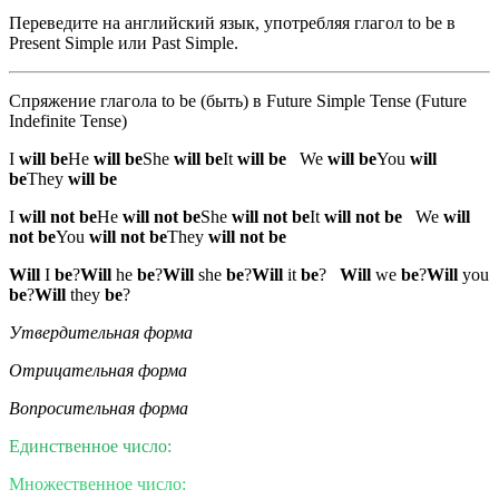
Переведите на английский язык, употребляя глагол to be в
Present Simple или Past Simple.
Спряжение глагола to be (быть) в Future Simple Tense (Future
Indefinite Tense)
I
will be
He
will be
She
will be
It
will be
We
will be
You
will
be
They
will be
I
will not be
He
will not be
She
will not be
It
will not be
We
will
not be
You
will not be
They
will not be
Will
I
be
?
Will
he
be
?
Will
she
be
?
Will
it
be
?
Will
we
be
?
Will
you
be
?
Will
they
be
?
Утвердительная форма
Отрицательная форма
Вопросительная форма
Единственное число:
Множественное число: