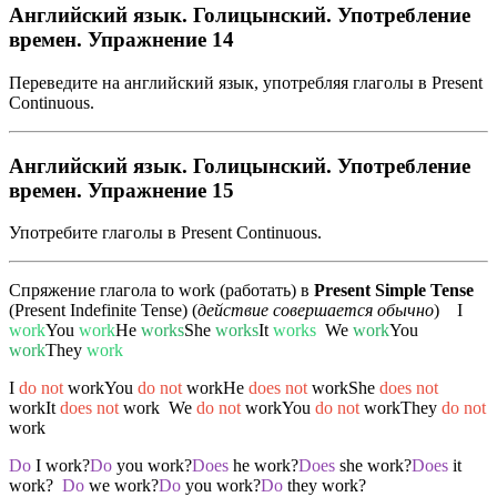
Английский язык. Голицынский. Употребление
времен. Упражнение 14
Переведите на английский язык, употребляя глаголы в Present
Continuous.
Английский язык. Голицынский. Употребление
времен. Упражнение 15
Употребите глаголы в Present Continuous.
Спряжение глагола to work (работать) в
Present Simple Tense
(Present Indefinite Tense) (
действие совершается обычно
) I
work
You
work
He
works
She
works
It
works
We
work
You
work
They
work
I
do not
workYou
do not
workHe
does not
workShe
does not
workIt
does not
work We
do not
workYou
do not
workThey
do not
work
Do
I work?
Do
you work?
Does
he work?
Does
she work?
Does
it
work?
Do
we work?
Do
you work?
Do
they work?