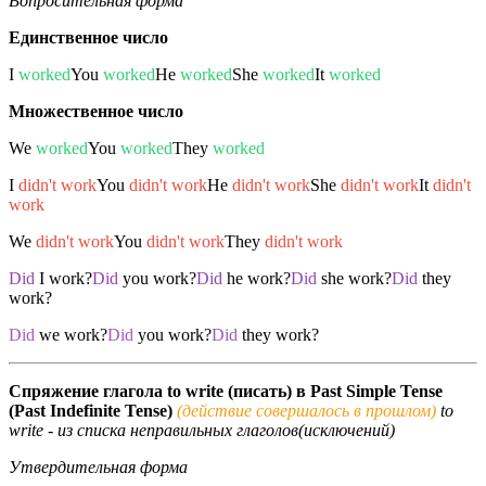
Вопросительная форма
Единственное число
I
worked
You
worked
He
worked
She
worked
It
worked
Множественное число
We
worked
You
worked
They
worked
I
didn't work
You
didn't work
He
didn't work
She
didn't work
It
didn't
work
We
didn't work
You
didn't work
They
didn't work
Did
I work?
Did
you work?
Did
he work?
Did
she work?
Did
they
work?
Did
we work?
Did
you work?
Did
they work?
Спряжение глагола to write (писать) в Past Simple Tense
(Past Indefinite Tense)
(действие совершалось в прошлом)
to
write - из списка неправильных глаголов(исключений)
Утвердительная форма