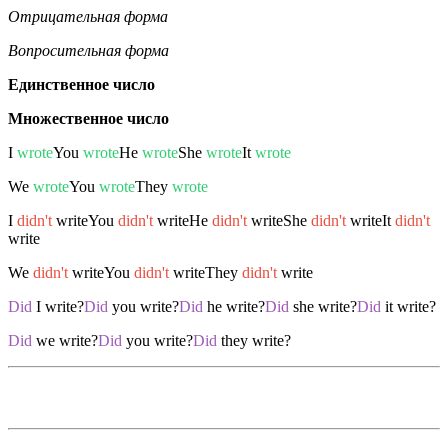
Отрицательная форма
Вопросительная форма
Единственное число
Множественное число
I
wrote
You
wrote
He
wrote
She
wrote
It
wrote
We
wrote
You
wrote
They
wrote
I
didn't
writeYou
didn't
writeHe
didn't
writeShe
didn't
writeIt
didn't
write
We
didn't
writeYou
didn't
writeThey
didn't
write
Did
I write?
Did
you write?
Did
he write?
Did
she write?
Did
it write?
Did
we write?
Did
you write?
Did
they write?