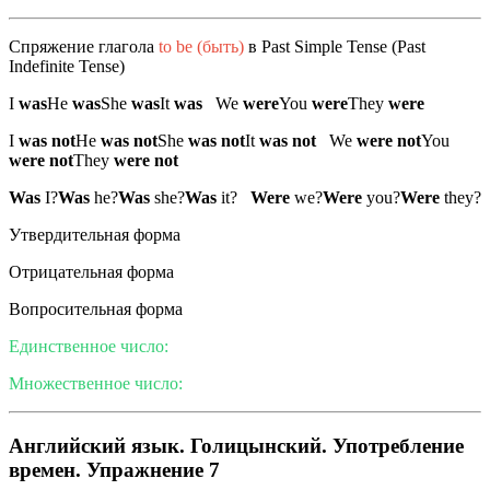
Спряжение глагола
to be (быть)
в Past Simple Tense (Past
Indefinite Tense)
I
was
He
was
She
was
It
was
We
were
You
were
They
were
I
was not
He
was not
She
was not
It
was not
We
were not
You
were not
They
were not
Was
I?
Was
he?
Was
she?
Was
it?
Were
we?
Were
you?
Were
they?
Утвердительная форма
Отрицательная форма
Вопросительная форма
Единственное число:
Множественное число:
Английский язык. Голицынский. Употребление
времен. Упражнение 7