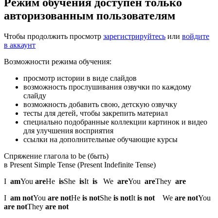
Режим обучения доступен только
авторизованным пользователям
Чтобы продолжить просмотр
зарегистрируйтесь
или
войдите
в аккаунт
Возможности режима обучения:
просмотр истории в виде слайдов
возможность прослушивания озвучки по каждому
слайду
возможность добавить свою, детскую озвучку
тесты для детей, чтобы закрепить материал
специально подобранные коллекции картинок и видео
для улучшения восприятия
ссылки на дополнительные обучающие курсы
Спряжение глагола to be (быть)
в Present Simple Tense (Present Indefinite Tense)
I
am
You
are
He
is
She
is
It
is
We
are
You
are
They
are
I
am not
You
are not
He
is not
She
is not
It
is not
We
are not
You
are not
They
are not