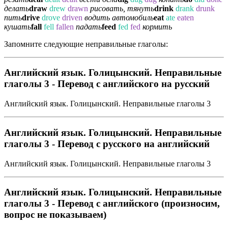
делать
draw
drew
drawn
рисовать, тянуть
drink
drank
drunk
пить
drive
drove
driven
водить автомобиль
eat
ate
eaten
кушать
fall
fell
fallen
падать
feed
fed
fed
кормить
Запомните следующие неправильные глаголы:
Английский язык. Голицынский. Неправильные
глаголы 3 - Перевод с английского на русский
Английский язык. Голицынский. Неправильные глаголы 3
Английский язык. Голицынский. Неправильные
глаголы 3 - Перевод с русского на английский
Английский язык. Голицынский. Неправильные глаголы 3
Английский язык. Голицынский. Неправильные
глаголы 3 - Перевод с английского (произносим,
вопрос не показываем)