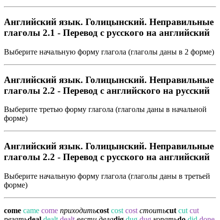
Английский язык. Голицынский. Неправильные
глаголы 2.1 - Перевод с русского на английский
Выберите начальную форму глагола (глаголы даны в 2 форме)
Английский язык. Голицынский. Неправильные
глаголы 2.2 - Перевод с английского на русский
Выберите третью форму глагола (глаголы даны в начальной
форме)
Английский язык. Голицынский. Неправильные
глаголы 2.2 - Перевод с русского на английский
Выберите начальную форму глагола (глаголы даны в третьей
форме)
come
came
come
приходить
cost
cost
cost
стоить
cut
cut
cut
резать
deal
dealt
dealt
вести дела
dig
dug
dug
копать
do
did
done