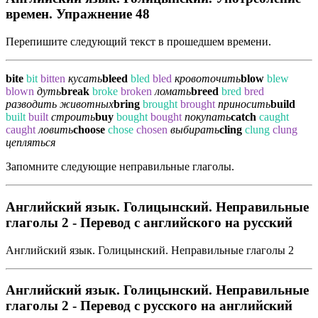
времен. Упражнение 48
Перепишите следующий текст в прошедшем времени.
bite
bit
bitten
кусать
bleed
bled
bled
кровоточить
blow
blew
blown
дуть
break
broke
broken
ломать
breed
bred
bred
разводить животных
bring
brought
brought
приносить
build
built
built
строить
buy
bought
bought
покупать
catch
caught
caught
ловить
choose
chose
chosen
выбирать
cling
clung
clung
цепляться
Запомните следующие неправильные глаголы.
Английский язык. Голицынский. Неправильные
глаголы 2 - Перевод с английского на русский
Английский язык. Голицынский. Неправильные глаголы 2
Английский язык. Голицынский. Неправильные
глаголы 2 - Перевод с русского на английский