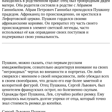
находились в родственном браке: отец был троюродным дядей
матери. Оба родителя состояли в родстве с Абрамом
Ганнибалом. Абрам Петрович Ганнибал приходился Пушкину
прадедом. Африканец по происхождению, он крестился в
Лефортовской церкви. Пушкин гордился своими
африканскими корнями. Он превратил эту часть своего
происхождения в элемент светской легенды, часто
использовал её как оправдание своих поступков и
подчеркивал свою уникальность.
Пушкин, можно сказать, стал первым русским
имиджмейкером, сознательно акцентируя внимание на своих
"негроидных" чертах во внешности и портретах. Он либо
смирялся с мнением о своей некрасивости, либо убеждал всех
в своем своеобразии, что делало его еще более заметной и
колоритной фигурой. Отец Пушкина, Сергей Львович, был
ценителем французских острот, но болезненно скупым.
Однажды брат Пушкина, Лев, случайно разбил рюмку. Ему
пришлось выслушать долгие упреки от отца, который точно
знал стоимость рюмки до копейки.
Сергей Львович Пушкин