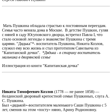
Мать Пушкина обладала страстью к постоянным переездам.
Семья часто меняла дома в Москве. В детстве Пушкин, гуляя
с няней в саду Юсуповского дворца, встретил Павла I, что
стало основой легенды о знакомстве Пушкина с тремя
царями. "Дядька"*- воспитатель Пушкина, Никита Козлов,
служил ему всю жизнь и стал прототипом Савельича из
"Капитанской дочки".
*Дядька - в старину воспитатель
мальчика в дворянской семье
Иллюстрация из книги "Капитанская дочка"
Никита Тимофеевич Козлов
(1778 — не ранее 1858) —
болдинский дворовый крепостной семьи Пушкиных, слуга А.
С. Пушкина.
Был «дядькой»-воспитателем маленького Саши Пушкина с 5
лет, сменив на этом «посту» няню, Арину Родионовну.