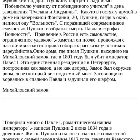
Жуковский подарил Пушкину портрет с надписью
"Победителю ученику от побежденного учителя" в день
завершения "Руслана и Людмилы". Как-то в гостях у друзей в
доме на набережной Фонтанки, 20, Пушкин, глядя в окно,
написал оду "Вольность". С поразившей современников
смелостью Пушкин изобразил смерть Павла в строфах
"Вольности". "Правление в России есть самовластие,
ограниченное удавкою",- заметил он позже, продолжая с
настойчивостью историка собирать рассказы участников
цареубийства.Окно дома, где писал Пушкин, выходило на
Михайловский замок, где в 1801 году был убит император
Павел I. Это единственная резиденция в Петербурге,
построенная как замок, а не как дворец. Замок был окружен
рвом, через который вел подъемный мост. Заговорщики
ворвались в спальню Павла и задушили его шарфом.
Михайловский замок
"Говорили много о Павле I, романтическом нашем
императоре",- записал Пушкин 2 июня 1834 года в
дневнике. Жизнь Пушкина на юге началась с совместной
поездки с семьей героя войны 1812 года, генерала Раевского.