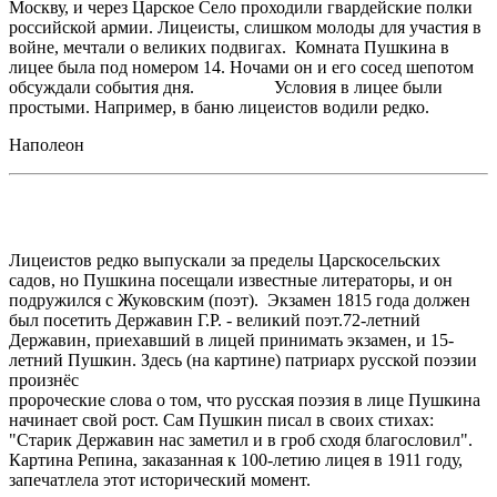
Москву, и через Царское Село проходили гвардейские полки
российской армии. Лицеисты, слишком молоды для участия в
войне, мечтали о великих подвигах. Комната Пушкина в
лицее была под номером 14. Ночами он и его сосед шепотом
обсуждали события дня. Условия в лицее были
простыми. Например, в баню лицеистов водили редко.
Наполеон
Лицеистов редко выпускали за пределы Царскосельских
садов, но Пушкина посещали известные литераторы, и он
подружился с Жуковским (поэт). Экзамен 1815 года должен
был посетить Державин Г.Р. - великий поэт.72-летний
Державин, приехавший в лицей принимать экзамен, и 15-
летний Пушкин. Здесь (на картине) патриарх русской поэзии
произнёс
пророческие слова о том, что русская поэзия в лице Пушкина
начинает свой рост. Сам Пушкин писал в своих стихах:
"Старик Державин нас заметил и в гроб сходя благословил".
Картина Репина, заказанная к 100-летию лицея в 1911 году,
запечатлела этот исторический момент.