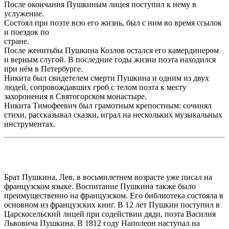
После окончания Пушкиным лицея поступил к нему в
услужение.
Состоял при поэте всю его жизнь, был с ним во время ссылок
и поездок по
стране.
После женитьбы Пушкина Козлов остался его камердинером
и верным слугой. В последние годы жизни поэта находился
при нём в Петербурге.
Никита был свидетелем смерти Пушкина и одним из двух
людей, сопровождавших гроб с телом поэта к месту
захоронения в Святогорском монастыре.
Никита Тимофеевич был грамотным крепостным: сочинял
стихи, рассказывал сказки, играл на нескольких музыкальных
инструментах.
Брат Пушкина, Лев, в восьмилетнем возрасте уже писал на
французском языке. Воспитание Пушкина также было
преимущественно на французском. Его библиотека состояла в
основном из французских книг. В 12 лет Пушкин поступил в
Царскосельский лицей при содействии дяди, поэта Василия
Львовича Пушкина. В 1812 году Наполеон наступал на