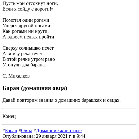
Пусть мои отсохнут ноги,
Если я сойду с дороги!»
Помотал один рогами,
Уперся другой ногами…
Как рогами ни крути,
А вдвоем нельзя пройти.
Сверху солнышко печёт,
А внизу река течёт.
В этой речке утром рано
Утонули два барана.
С. Михалков
Баран (домашняя овца)
Давай повторим знания о домашних барашках и овцах.
Конец
#
Баран
#
Овца
#
Домашние животные
Опубликована:
29 января 2021 г. в 9:44