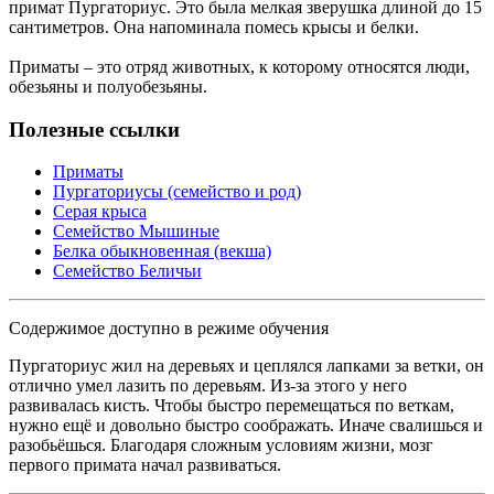
примат Пургаториус. Это была мелкая зверушка длиной до 15
сантиметров. Она напоминала помесь крысы и белки.
Приматы – это отряд животных, к которому относятся люди,
обезьяны и полуобезьяны.
Полезные ссылки
Приматы
Пургаториусы (семейство и род)
Серая крыса
Семейство Мышиные
Белка обыкновенная (векша)
Семейство Беличьи
Содержимое доступно в режиме обучения
Пургаториус жил на деревьях и цеплялся лапками за ветки, он
отлично умел лазить по деревьям. Из-за этого у него
развивалась кисть. Чтобы быстро перемещаться по веткам,
нужно ещё и довольно быстро соображать. Иначе свалишься и
разобьёшься. Благодаря сложным условиям жизни, мозг
первого примата начал развиваться.