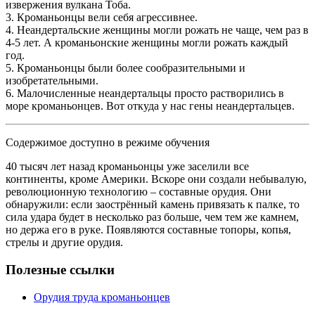
извержения вулкана Тоба.
3. Кроманьонцы вели себя агрессивнее.
4. Неандертальские женщины могли рожать не чаще, чем раз в
4-5 лет. А кроманьонские женщины могли рожать каждый
год.
5. Кроманьонцы были более сообразительными и
изобретательными.
6. Малочисленные неандертальцы просто растворились в
море кроманьонцев. Вот откуда у нас гены неандертальцев.
Содержимое доступно в режиме обучения
40 тысяч лет назад кроманьонцы уже заселили все
континенты, кроме Америки. Вскоре они создали небывалую,
революционную технологию – составные орудия. Они
обнаружили: если заострённый камень привязать к палке, то
сила удара будет в несколько раз больше, чем тем же камнем,
но держа его в руке. Появляются составные топоры, копья,
стрелы и другие орудия.
Полезные ссылки
Орудия труда кроманьонцев