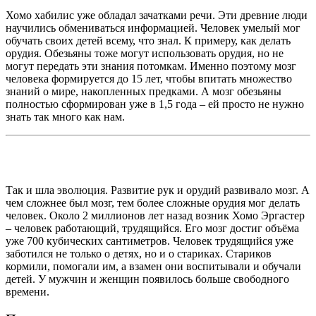
Хомо хабилис уже обладал зачатками речи. Эти древние люди
научились обмениваться информацией. Человек умелый мог
обучать своих детей всему, что знал. К примеру, как делать
орудия. Обезьяны тоже могут использовать орудия, но не
могут передать эти знания потомкам. Именно поэтому мозг
человека формируется до 15 лет, чтобы впитать множество
знаний о мире, накопленных предками. А мозг обезьяны
полностью сформирован уже в 1,5 года – ей просто не нужно
знать так много как нам.
Так и шла эволюция. Развитие рук и орудий развивало мозг. А
чем сложнее был мозг, тем более сложные орудия мог делать
человек. Около 2 миллионов лет назад возник Хомо Эргастер
– человек работающий, трудящийся. Его мозг достиг объёма
уже 700 кубических сантиметров. Человек трудящийся уже
заботился не только о детях, но и о стариках. Стариков
кормили, помогали им, а взамен они воспитывали и обучали
детей. У мужчин и женщин появилось больше свободного
времени.