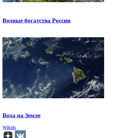
Водные богатства России
Вода на Земле
Wikids