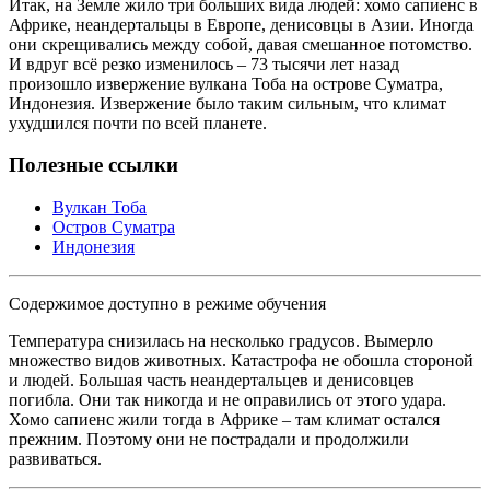
Итак, на Земле жило три больших вида людей: хомо сапиенс в
Африке, неандертальцы в Европе, денисовцы в Азии. Иногда
они скрещивались между собой, давая смешанное потомство.
И вдруг всё резко изменилось – 73 тысячи лет назад
произошло извержение вулкана Тоба на острове Суматра,
Индонезия. Извержение было таким сильным, что климат
ухудшился почти по всей планете.
Полезные ссылки
Вулкан Тоба
Остров Суматра
Индонезия
Содержимое доступно в режиме обучения
Температура снизилась на несколько градусов. Вымерло
множество видов животных. Катастрофа не обошла стороной
и людей. Большая часть неандертальцев и денисовцев
погибла. Они так никогда и не оправились от этого удара.
Хомо сапиенс жили тогда в Африке – там климат остался
прежним. Поэтому они не пострадали и продолжили
развиваться.