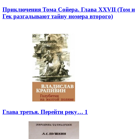
Приключения Тома Сойера. Глава XXVII (Том и
Гек разгадывают тайну номера второго)
Глава третья. Перейти реку… 1