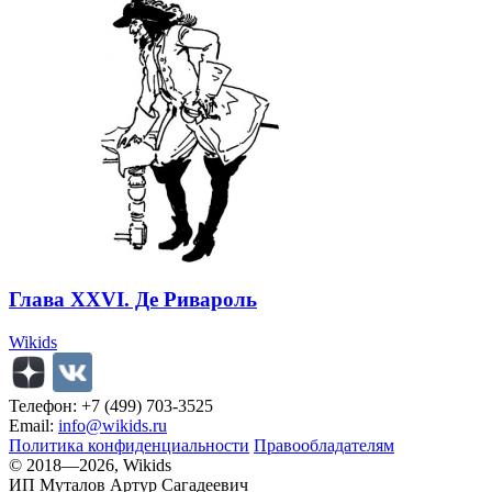
Глава XXVI. Де Ривароль
Wikids
Телефон: +7 (499) 703-3525
Email:
info@wikids.ru
Политика конфиденциальности
Правообладателям
© 2018—2026, Wikids
ИП Муталов Артур Сагадеевич