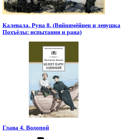
Калевала. Руна 8. (Вяйнямёйнен и девушка
Похъёлы: испытания и рана)
Глава 4. Водопой