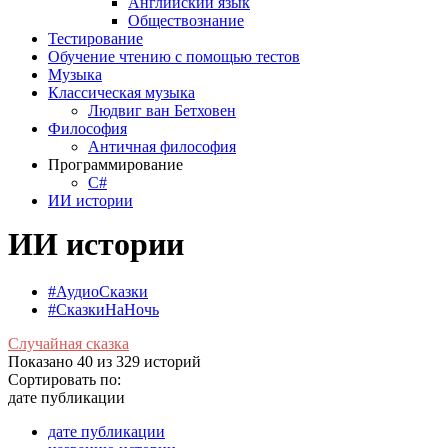
Английский язык
Обществознание
Тестирование
Обучение чтению с помощью тестов
Музыка
Классическая музыка
Людвиг ван Бетховен
Философия
Античная философия
Программирование
С#
ИИ истории
ИИ истории
#АудиоСказки
#СказкиНаНочь
Случайная сказка
Показано 40 из 329 историй
Сортировать по:
дате публикации
дате публикации