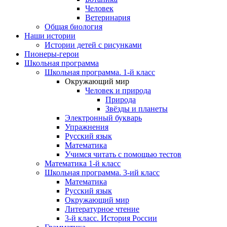
Человек
Ветеринария
Общая биология
Наши истории
Истории детей с рисунками
Пионеры-герои
Школьная программа
Школьная программа. 1-й класс
Окружающий мир
Человек и природа
Природа
Звёзды и планеты
Электронный букварь
Упражнения
Русский язык
Математика
Учимся читать с помощью тестов
Математика 1-й класс
Школьная программа. 3-ий класс
Математика
Русский язык
Окружающий мир
Литературное чтение
3-й класс. История России