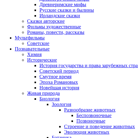
Древнеримские мифы
Русские сказки и былины
Ирландские сказки
Сказки авторские
Фильмы художественные
Романы, повести, рассказы
Мультфильмы
Советские
Познавательные
Химия
Исторические
История государства и права зарубежных стр
Советский период
Смутное время
Эпоха Романовых
Новейшая история
Живая природа
Биология
Зоология
Разнообразие животных
Беспозвоночные
Позвоночные
Строение и поведение животных
Эволюция животных
Ботаника