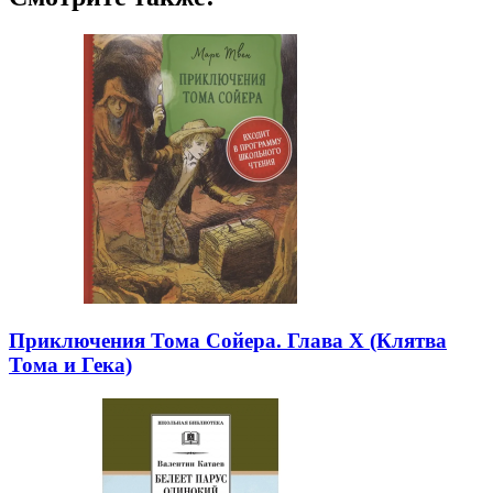
Приключения Тома Сойера. Глава X (Клятва
Тома и Гека)