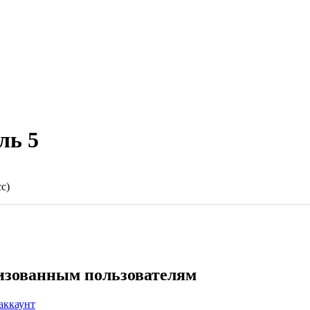
ль 5
с)
ризованным пользователям
аккаунт