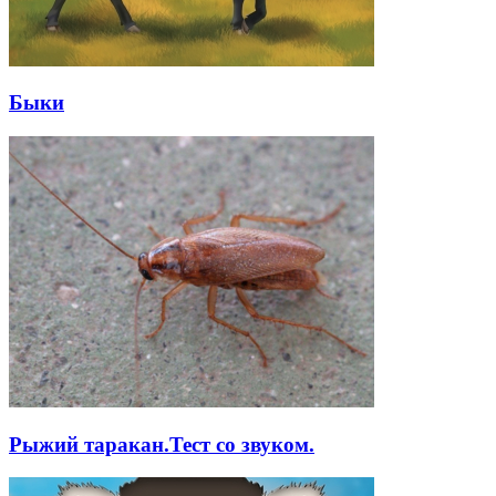
Быки
Рыжий таракан.Тест со звуком.