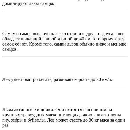
доминируют львы-самцы.
Самку и самца льва очень легко отличить друг от друга – лев
обладает шикарной гривой длиной до 40 см, в то время как у
самок её нет. Кроме того, самки львов обычно ниже и меньше
самцов.
Лев умеет быстро бегать, развивая скорость до 80 км/ч.
Львы активные хищники. Они охотятся в основном на
крупных травоядных млекопитающих, таких как антилопы
гну, зебры и буйволы. Лев может съесть до 30 кг мяса за один
раз.