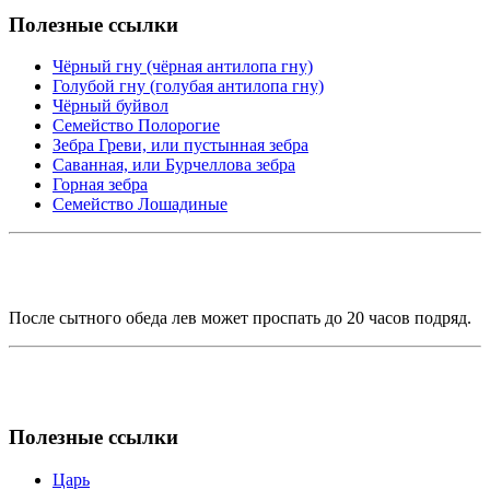
Полезные ссылки
Чёрный гну (чёрная антилопа гну)
Голубой гну (голубая антилопа гну)
Чёрный буйвол
Семейство Полорогие
Зебра Греви, или пустынная зебра
Саванная, или Бурчеллова зебра
Горная зебра
Семейство Лошадиные
После сытного обеда лев может проспать до 20 часов подряд.
Полезные ссылки
Царь