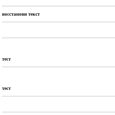
восстанови текст
тест
тест