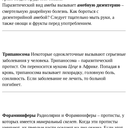
амебную дизентерию
Паразитический вид амебы вызывает
–
смертельную диарейную болезнь. Как бороться с
дизентерийной амебой? Следует тщательно мыть руки, а
также овощи и фрукты перед употреблением.
Трипаносома
Некоторые одноклеточные вызывают серьезные
заболевания у человека. Трипаносома – паразитический
протист. Он переносится
мухами Цеце
в Африке. Попадая в
кровь, трипаносома вызывает лихорадку, головную боль,
сонливость. Если заболевание не лечить, то больной
погибнет.
Фораминиферы
Радиолярии и Фораминиферы – протисты, у
которых имеется
минеральный скелет
. Когда эти протисты
умирают, их твердые части оседают на дно океана. Если этот