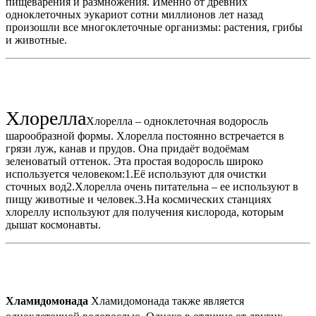
пищеварения и размножения. Именно от древних
одноклеточных эукариот сотни миллионов лет назад
произошли все многоклеточные организмы: растения, грибы
и животные.
Хлорелла
Хлорелла – одноклеточная водоросль
шарообразной формы. Хлорелла постоянно встречается в
грязи луж, канав и прудов. Она придаёт водоёмам
зеленоватый оттенок. Эта простая водоросль широко
используется человеком:1.Её используют для очистки
сточных вод2.Хлорелла очень питательна – ее используют в
пищу животные и человек.3.На космических станциях
хлореллу используют для получения кислорода, которым
дышат космонавты.
Хламидомонада
Хламидомонада также является
одноклеточной водорослью. Однако в отличие от других