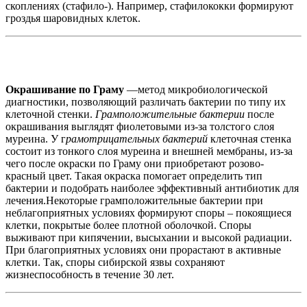
скоплениях (стафило-). Например, стафилококки формируют
гроздья шаровидных клеток.
Окрашивание по Граму
—метод микробиологической
диагностики, позволяющий различать бактерии по типу их
клеточной стенки.
Грамположительные бактерии
после
окрашивания выглядят фиолетовыми из-за толстого слоя
муреина. У г
рамотрицательных бактерий
клеточная стенка
состоит из тонкого слоя муреина и внешней мембраны, из-за
чего после окраски по Граму они приобретают розово-
красный цвет. Такая окраска помогает определить тип
бактерии и подобрать наиболее эффективный антибиотик для
лечения.Некоторые грамположительные бактерии при
неблагоприятных условиях формируют споры – покоящиеся
клетки, покрытые более плотной оболочкой. Споры
выживают при кипячении, высыхании и высокой радиации.
При благоприятных условиях они прорастают в активные
клетки. Так, споры сибирской язвы сохраняют
жизнеспособность в течение 30 лет.