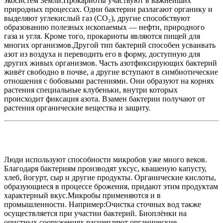
экосистем Земли.Прокариоты участвуют в важнейших
природных процессах. Одни бактерии разлагают органику и
выделяют углекислый газ (CO₂), другие способствуют
образованию полезных ископаемых — нефти, природного
газа и угля. Кроме того, прокариоты являются пищей для
многих организмов.Другой тип бактерий способен усваивать
азот из воздуха и переводить его в форму, доступную для
других живых организмов. Часть азотфиксирующих бактерий
живёт свободно в почве, а другие вступают в симбиотические
отношения с бобовыми растениями. Они образуют на корнях
растения специальные клубеньки, внутри которых
происходит фиксация азота. Взамен бактерии получают от
растения органические вещества и защиту.
Люди используют способности микробов уже много веков.
Благодаря бактериям производят уксус, квашеную капусту,
хлеб, йогурт, сыр и другие продукты. Органические кислоты,
образующиеся в процессе брожения, придают этим продуктам
характерный вкус.Микробы применяются и в
промышленности. Например:Очистка сточных вод также
осуществляется при участии бактерий. Биоплёнки на
очистных сооружениях расщепляют органические