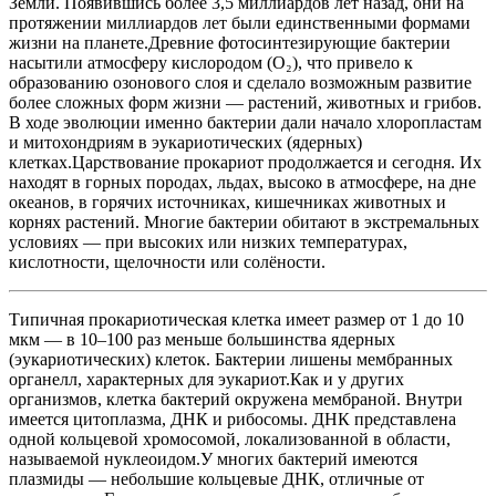
Земли. Появившись более 3,5 миллиардов лет назад, они на
протяжении миллиардов лет были единственными формами
жизни на планете.Древние фотосинтезирующие бактерии
насытили атмосферу кислородом (O₂), что привело к
образованию озонового слоя и сделало возможным развитие
более сложных форм жизни — растений, животных и грибов.
В ходе эволюции именно бактерии дали начало хлоропластам
и митохондриям в эукариотических (ядерных)
клетках.Царствование прокариот продолжается и сегодня. Их
находят в горных породах, льдах, высоко в атмосфере, на дне
океанов, в горячих источниках, кишечниках животных и
корнях растений. Многие бактерии обитают в экстремальных
условиях — при высоких или низких температурах,
кислотности, щелочности или солёности.
Типичная прокариотическая клетка имеет размер от 1 до 10
мкм — в 10–100 раз меньше большинства ядерных
(эукариотических) клеток. Бактерии лишены мембранных
органелл, характерных для эукариот.Как и у других
организмов, клетка бактерий окружена мембраной. Внутри
имеется цитоплазма, ДНК и рибосомы. ДНК представлена
одной кольцевой хромосомой, локализованной в области,
называемой нуклеоидом.У многих бактерий имеются
плазмиды — небольшие кольцевые ДНК, отличные от