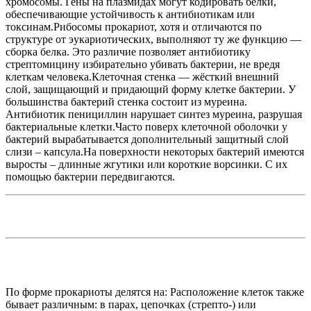
хромосомы. Гены на плазмидах могут кодировать белки,
обеспечивающие устойчивость к антибиотикам или
токсинам.Рибосомы прокариот, хотя и отличаются по
структуре от эукариотических, выполняют ту же функцию —
сборка белка. Это различие позволяет антибиотику
стрептомицину избирательно убивать бактерии, не вредя
клеткам человека.Клеточная стенка — жёсткий внешний
слой, защищающий и придающий форму клетке бактерии. У
большинства бактерий стенка состоит из муреина.
Антибиотик пенициллин нарушает синтез муреина, разрушая
бактериальные клетки.Часто поверх клеточной оболочки у
бактерий вырабатывается дополнительный защитный слой
слизи – капсула.На поверхности некоторых бактерий имеются
выросты – длинные жгутики или короткие ворсинки. С их
помощью бактерии передвигаются.
По форме прокариоты делятся на: Расположение клеток также
бывает различным: в парах, цепочках (стрепто-) или