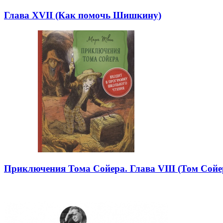
Глава XVII (Как помочь Шишкину)
Приключения Тома Сойера. Глава VIII (Том Сойе