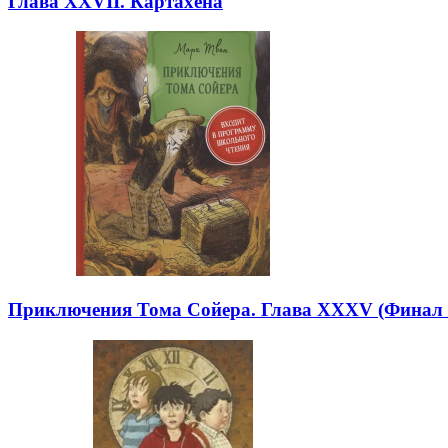
Глава XXVII. Картахена
Приключения Тома Сойера. Глава XXXV (Финал 