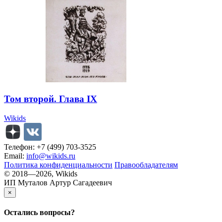
Том второй. Глава IX
Wikids
Телефон: +7 (499) 703-3525
Email:
info@wikids.ru
Политика конфиденциальности
Правообладателям
© 2018—2026, Wikids
ИП Муталов Артур Сагадеевич
×
Остались
вопросы?