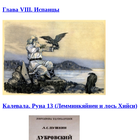
Глава VIII. Испанцы
Калевала. Руна 13 (Лемминкяйнен и лось Хийси)