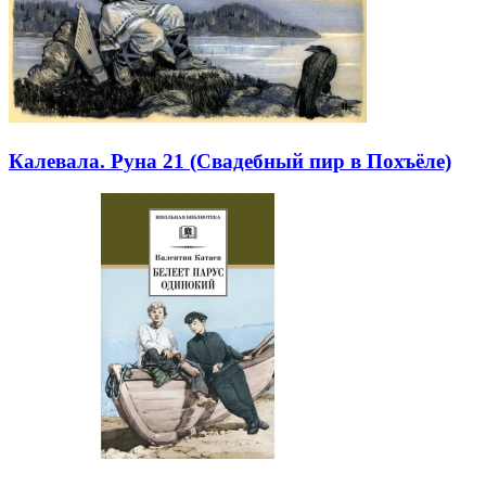
Калевала. Руна 21 (Свадебный пир в Похъёле)