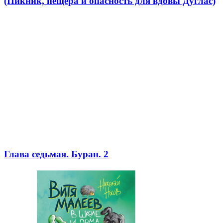
(Пикник, пещера и опасность для вдовы Дуглас)
Глава седьмая. Буран. 2