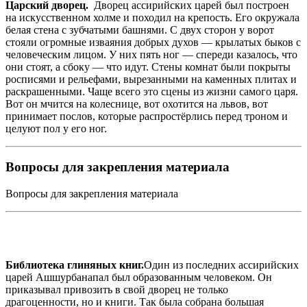
Царский дворец.
Дворец ассирийских царей был построен
на искусственном холме и походил на крепость. Его окружала
белая стена с зубчатыми башнями. С двух сторон у ворот
стояли огромные изваяния добрых духов — крылатых быков с
человеческим лицом. У них пять ног — спереди казалось, что
они стоят, а сбоку — что идут. Стены комнат были покрыты
росписями и рельефами, вырезанными на каменных плитах и
раскрашенными. Чаще всего это сцены из жизни самого царя.
Вот он мчится на колеснице, вот охотится на львов, вот
принимает послов, которые распростёрлись перед троном и
целуют пол у его ног.
Вопросы для закрепления материала
Вопросы для закрепления материала
Библиотека глиняных книг.
Один из последних ассирийских
царей Ашшурбанапал был образованным человеком. Он
приказывал привозить в свой дворец не только
драгоценности, но и книги. Так была собрана большая