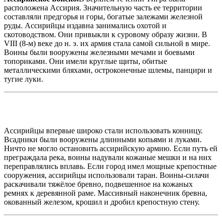
расположена Ассирия. Значительную часть ее территории
составляли предгорья и горы, богатые залежами железной
руды. Ассирийцы издавна занимались охотой и
скотоводством. Они привыкли к суровому образу жизни. В
VIII (8-м) веке до н. э. их армия стала самой сильной в мире.
Воины были вооружены железными мечами и боевыми
топориками. Они имели круглые щиты, обитые
металлическими бляхами, остроконечные шлемы, панцири и
тугие луки.
Ассирийцы впервые широко стали использовать конницу.
Всадники были вооружены длинными копьями и луками.
Ничто не могло остановить ассирийскую армию. Если путь ей
преграждала река, воины надували кожаные мешки и на них
переправлялись вплавь. Если город имел мощные крепостные
сооружения, ассирийцы использовали таран. Воины-силачи
раскачивали тяжёлое бревно, подвешенное на кожаных
ремнях к деревянной раме. Массивный наконечник бревна,
окованный железом, крошил и дробил крепостную стену.