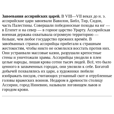
Завоевания ассирийских царей.
В VIII—VII веках до н. э.
ассирийские цари завоевали Вавилон, Библ, Тир, Сидон,
часть Палестины. Совершали победоносные походы на юг —
в Египет и на север — в горное царство Урарту. Ассирийская
военная держава охватывала огромную территорию —
больше, чем любое государство прежних времён. В
завоёванных странах ассирийцы прибегали к страшным
жестокостям, чтобы никто не осмелился восстать против них.
Они устраивали массовые казни, разрушали крепостные
стены и уничтожали храмы. Ассирийцы уводили в плен
целые народы, лишая крова сотни тысяч людей. Всё, что было
ценного в захваченных городах, они увозили к себе. Богатой
добычей похвалялись их цари, а художники любили
изображать писцов, считающих угнанный скот и отрубленные
головы вражеских воинов. Недаром в древности столицу
Ассирии, город Ниневию, называли логовищем львов и
городом крови.