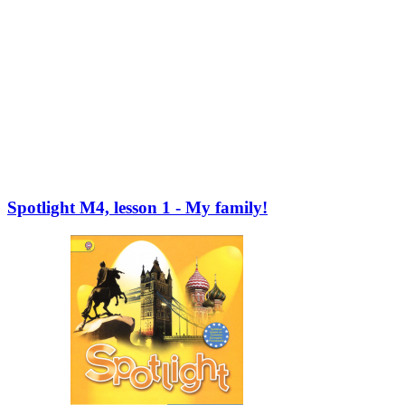
Spotlight M4, lesson 1 - My family!