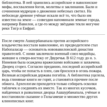
библиотека. В ней хранились ассирийские и вавилонские
мифы, восхваления богов, молитвы и заклинания. Были и
сочинения мудрецов о движении небесных светил. На
небосводе древние учёные искали всё то, что было им
известно на земле — созвездия напоминали земные города,
например Вавилон, а где-то между звёздами текли могучие
реки Тигр и Евфрат.
После смерти Ашшурбанапала против ассирийского
владычества восстали вавилоняне, их предводителем стал
Набопаласар — основатель нововавилонской династии
правителей. С ними заключили военный союз мидийцы,
жившие к северо-востоку от Двуречья. В 612 году до н. э.
Ниневия была осаждена вражескими войсками и захвачена.
Дворец сгорел. Согласно преданию, последний ассирийский
царь, чтобы не попасть в плен, сам бросился в огонь пожара.
Великая ассирийская держава погибла. А библиотека уцелела,
ведь глиняные книги не горят, а становятся прочнее после
обжига. Археологам приходится только собирать осколки
табличек и соединять их вместе. Так из многих кусочков,
найденных в развалинах дворца Ашшурбанапала, учёные и
восстановили сказание о Гильгамеше и множество других
клинописных книг.