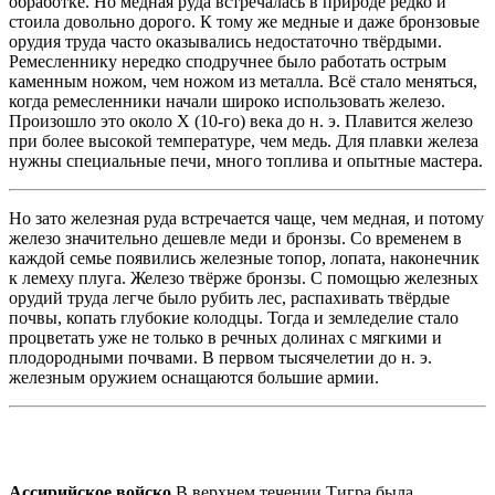
обработке. Но медная руда встречалась в природе редко и
стоила довольно дорого. К тому же медные и даже бронзовые
орудия труда часто оказывались недостаточно твёрдыми.
Ремесленнику нередко сподручнее было работать острым
каменным ножом, чем ножом из металла. Всё стало меняться,
когда ремесленники начали широко использовать железо.
Произошло это около Х (10-го) века до н. э. Плавится железо
при более высокой температуре, чем медь. Для плавки железа
нужны специальные печи, много топлива и опытные мастера.
Но зато железная руда встречается чаще, чем медная, и потому
железо значительно дешевле меди и бронзы. Со временем в
каждой семье появились железные топор, лопата, наконечник
к лемеху плуга. Железо твёрже бронзы. С помощью железных
орудий труда легче было рубить лес, распахивать твёрдые
почвы, копать глубокие колодцы. Тогда и земледелие стало
процветать уже не только в речных долинах с мягкими и
плодородными почвами. В первом тысячелетии до н. э.
железным оружием оснащаются большие армии.
Ассирийское войско.
В верхнем течении Тигра была