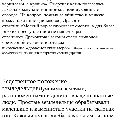
чернилами, а кровью»
Смертная казнь полагалась
.
даже за кражу кисти винограда или луковицы с
огорода. На вопрос, почему за убийство и мелкую
кражу наказание одинаковое, Драконт
ответил: «Мелкий вор заслуживает смерти, а для более
тяжких преступлений я не нашёл кары
страшнее».
Драконтовы законы стали символом
чрезмерной суровости, отсюда
выражение «драконовские меры».
1
Черепица - пластинка из
обожжённой глины для покрытия кровли (крыши)
Бедственное положение
земледельцев
Лучшими землями,
расположенными в долине, владели знатные
люди. Простые земледельцы обрабатывали
маленькие и каменистые участки на склонах
гор. Каждый кусок хлеба давался им тяжким