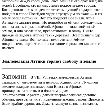
заспорили между собой дочь Зевса Афина и его брат, владыка
морей Посейдон, кто из них станет покровителем города.
Боги решили так: кто сделает жителям лучший подарок, тот и
победит в споре.Посейдон ударил трезубцем по скале — и из
земли забил источник. Вот это подарок! Все знали, что в
Аттике не хватает воды. Но попробовав её, они усмехнулись:
она оказалась горько-солёной. Афина вонзила своё копьё в
землю, и оно зазеленело, превратившись в оливу. Никто
прежде не видел в Аттике таких деревьев. Все признали дар
Афины лучшим. Вот почему греки считали Афину
покровительницей Аттики, а название города связывали с её
именем.
Земледельцы Аттики теряют свободу и землю
Запомни:
В VIII–VII веках земледельцы Аттики
страдали от малоземелья и неплодородных почв. Лучшими
землями владели знатные люди Власть в Афинах
принадлежала знатным и богатым родам –
аристократии. Архонт Драконт впервые записал древние
обычаи, превратив их в письменные законы. Законы Драконта
были крайне суровыми. Даже за мелкую казнь назначалась