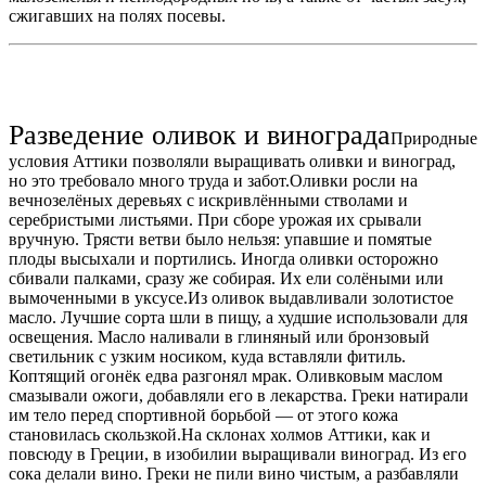
сжигавших на полях посевы.
Разведение оливок и винограда
Природные
условия Аттики позволяли выращивать оливки и виноград,
но это требовало много труда и забот.Оливки росли на
вечнозелёных деревьях с искривлёнными стволами и
серебристыми листьями. При сборе урожая их срывали
вручную. Трясти ветви было нельзя: упавшие и помятые
плоды высыхали и портились. Иногда оливки осторожно
сбивали палками, сразу же собирая. Их ели солёными или
вымоченными в уксусе.Из оливок выдавливали золотистое
масло. Лучшие сорта шли в пищу, а худшие использовали для
освещения. Масло наливали в глиняный или бронзовый
светильник с узким носиком, куда вставляли фитиль.
Коптящий огонёк едва разгонял мрак. Оливковым маслом
смазывали ожоги, добавляли его в лекарства. Греки натирали
им тело перед спортивной борьбой — от этого кожа
становилась скользкой.На склонах холмов Аттики, как и
повсюду в Греции, в изобилии выращивали виноград. Из его
сока делали вино. Греки не пили вино чистым, а разбавляли