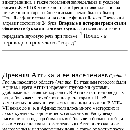
виноградники, а также поселения земледельцев и усадьбы
богачей.В VIII (8-м) веке до н. э. в Греции появилась новая
письменность (древнейшее письмо греков было забыто).
Новый алфавит создали на основе финикийского. Греческий
алфавит состоит из 24 букв.
Впервые в истории греки стали
обозначать буквами гласные звуки
. Это позволило точно
1
Полис - в
передавать звуковую речь при письме.
переводе с греческого "город"
Древняя Аттика и её население
В
Средней
Греции
находится область
А́ттика
. Её главным городом были
Афины. Берега Аттики изрезаны глубокими бухтами,
удобными для стоянки кораблей. В Аттике нет полноводных
рек, а большая часть области покрыта горами. На её
каменистых почвах плохо растут пшеница и ячмень.В VIII–
VII веках до н. э. в Афинах появилось много мастерских и
лавок кузнецов, горшечников, сапожников. Растущему
населению города требовалось всё больше и больше хлеба, а
его в Аттике не хватало. Земледельцы Аттики страдали от
малоземелья и неплодородных почв, а также от частых засух,