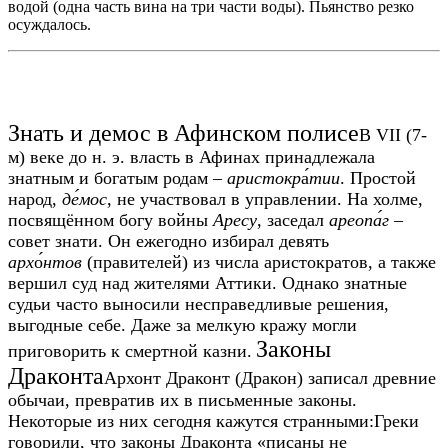
водой (одна часть вина на три части воды). Пьянство резко
осуждалось.
Знать и демос в Афинском полисе
В VII (7-
м) веке до н. э. власть в Афинах принадлежала
знатным и богатым родам –
аристокр
а́
тии
. Простой
народ,
де́мос
, не участвовал в управлении. На холме,
посвящённом богу войны
Аресу
, заседал
ареопа́г
–
совет знати. Он ежегодно избирал девять
арх
о́
нтов
(правителей) из числа аристократов, а также
вершил суд над жителями Аттики. Однако знатные
судьи часто выносили несправедливые решения,
выгодные себе. Даже за мелкую кражу могли
Законы
приговорить к смертной казни.
Драконта
Архонт Драконт (Дракон) записал древние
обычаи, превратив их в письменные законы.
Некоторые из них сегодня кажутся странными:
Греки
говорили, что законы Драконта «писаны не