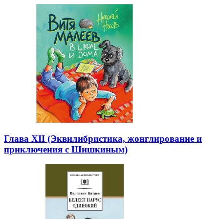
Глава XII (Эквилибристика, жонглирование и
приключения с Шишкиным)