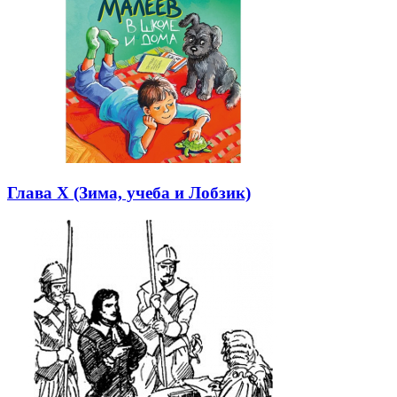
Глава Х (Зима, учеба и Лобзик)