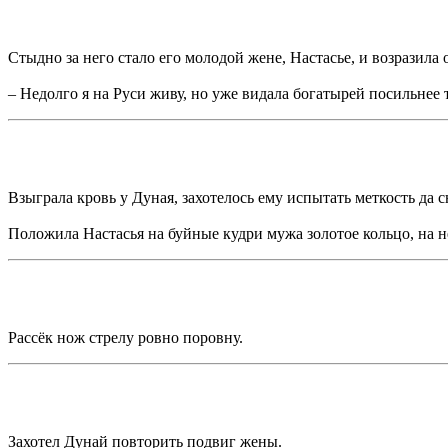
Стыдно за него стало его молодой жене, Настасье, и возразила 
– Недолго я на Руси живу, но уже видала богатырей посильнее те
Взыграла кровь у Дуная, захотелось ему испытать меткость да 
Положила Настасья на буйные кудри мужа золотое кольцо, на н
Рассёк нож стрелу ровно поровну.
Захотел Дунай повторить подвиг жены.