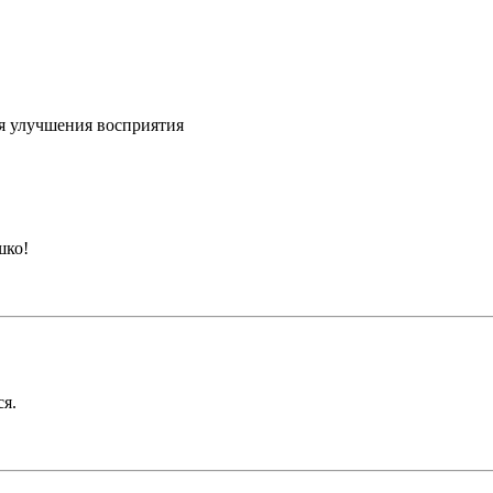
я улучшения восприятия
шко!
ся.