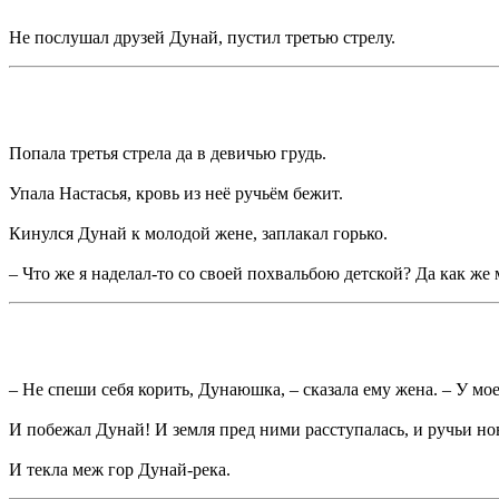
Не послушал друзей Дунай, пустил третью стрелу.
Попала третья стрела да в девичью грудь.
Упала Настасья, кровь из неё ручьём бежит.
Кинулся Дунай к молодой жене, заплакал горько.
– Что же я наделал-то со своей похвальбою детской? Да как же
– Не спеши себя корить, Дунаюшка, – сказала ему жена. – У мо
И побежал Дунай! И земля пред ними расступалась, и ручьи но
И текла меж гор Дунай-река.