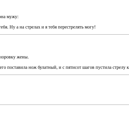
она мужу:
бя. Ну а на стрелах и я тебя перестрелять могу!
сноровку жены.
его поставила нож булатный, и с пятисот шагов пустила стрелу 