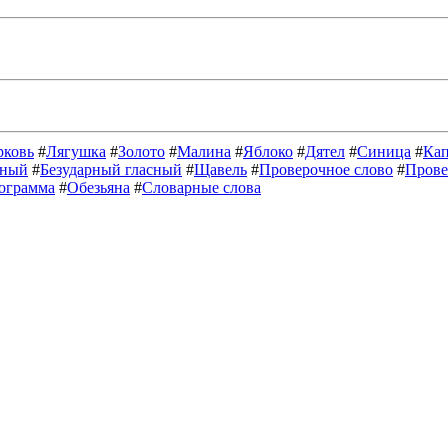
ковь
#
Лягушка
#
Золото
#
Малина
#
Яблоко
#
Дятел
#
Синица
#
Кап
сный
#
Безударный гласный
#
Щавель
#
Проверочное слово
#
Прове
ограмма
#
Обезьяна
#
Словарные слова