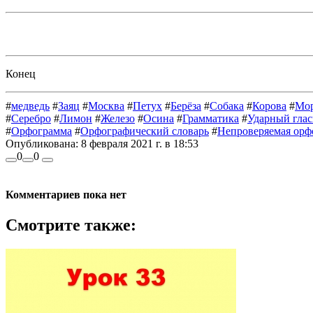
Конец
#
медведь
#
Заяц
#
Москва
#
Петух
#
Берёза
#
Собака
#
Корова
#
Мор
#
Серебро
#
Лимон
#
Железо
#
Осина
#
Грамматика
#
Ударный гла
#
Орфограмма
#
Орфографический словарь
#
Непроверяемая орф
Опубликована:
8 февраля 2021 г. в 18:53
0
0
Комментариев пока нет
Смотрите также: