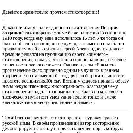
Давайте выразительно прочтем стихотворение!
Давай почитаем анализ данного стихотворения
История
создания
Стихотворение о зиме было написано Есениным в
1910 году, когда ему едва исполнилось 15 лет. Уже тогда он
был влюблен в поэзию, но не думал, что именно она станет
призванием всей его жизни.Сергей Александрович долгое
время не решался на публикацию своего «зимнего»
стихотворения, полагая, что оно излишне наивное, незрелое,
лишенное толкового сюжета. Однако в дальнейшем это
произведение было признано одним из лучших в раннем
творчестве поэта именно благодаря своей трогательности и
простоте восприятия.Юному Есенину удалось придать образу
зимы некую изюминку, многогранность, благодаря чему
стихотворение надолго запоминается. Уже в начале своего
творческого пути поэт умел удивительно тонко и умело
вдыхать жизнь в неодушевленные предметы.
Тема
Центральная тема стихотворения – суровая красота
русской зимы. В своём произведении автор восторженно
демонстрирует всю силу и прелесть зимней поры, которую