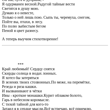
Я одурманен весной.Радугой тайные вести
Светятся в душу мою.
Думаю я о невесте,
Только о ней лишь пою. Сыпь ты, черемуха, снегом,
Пойте вы, птахи, в лесу.
По полю зыбистым бегом
Пеной я цвет разнесу.
А теперь выучим стихотворение!
***
Край любимый! Сердцу снятся
Скирды солнца в водах лонных.
Я хотел бы затеряться
В зеленях твоих стозвонных.По меже, на перемётке,
Резеда и риза кашки.
И вызванивают в чётки
Ивы - кроткие монашки.Курит облаком болото,
Гарь в небесном коромысле.
С тихой тайной для кого-то
Затаил я в сердце мысли.Всё встречаю, всё приемлю,