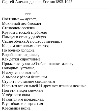
Сергей Александрович Есенин1895-1925
***
Поёт зима — аукает,
Мохнатый лес баюкает
Стозвоном сосняка.
Кругом с тоской глубокою
Плывут в страну далёкую
Седые облака.А по двору метелица
Ковром шелковым стелется,
Но больно холодна.
Воробышки игривые,
Как детки сиротливые,
Прижались у окна.Озябли пташки малые,
Голодные, усталые,
И жмутся поплотней.
А вьюга с рёвом бешеным
Стучит по ставням свешенным
И злится всё сильней.И дремлют пташки нежные
Под эти вихри снежные
У мёрзлого окна.
И снится им прекрасная,
В улыбках солнца ясная
Красавица весна.