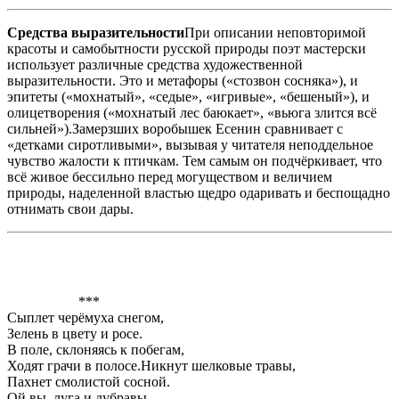
Средства выразительности
При описании неповторимой
красоты и самобытности русской природы поэт мастерски
использует различные средства художественной
выразительности. Это и метафоры («стозвон сосняка»), и
эпитеты («мохнатый», «седые», «игривые», «бешеный»), и
олицетворения («мохнатый лес баюкает», «вьюга злится всё
сильней»).Замерзших воробышек Есенин сравнивает с
«детками сиротливыми», вызывая у читателя неподдельное
чувство жалости к птичкам. Тем самым он подчёркивает, что
всё живое бессильно перед могуществом и величием
природы, наделенной властью щедро одаривать и беспощадно
отнимать свои дары.
***
Сыплет черёмуха снегом,
Зелень в цвету и росе.
В поле, склоняясь к побегам,
Ходят грачи в полосе.Никнут шелковые травы,
Пахнет смолистой сосной.
Ой вы, луга и дубравы, -