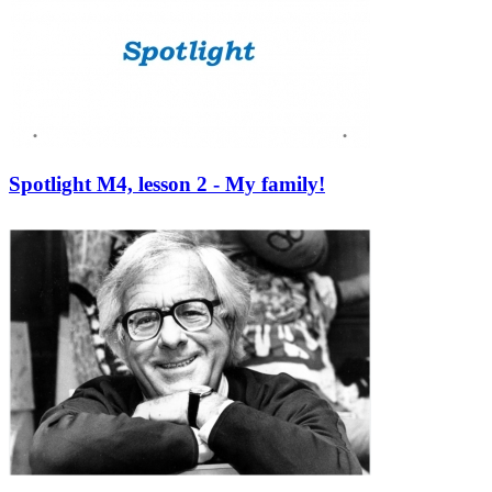
Spotlight M4, lesson 2 - My family!