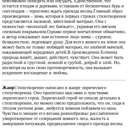
невозможно победить или обуздать. Единственное, что
остается птицам и деревьям, уставшим от бесконечных бурь и
снегопадов – терпеливо ждать прихода весны.Главный образ
произведения – зима, которая в первых строках стихотворения
представляется ласковой, заботливой матерью. Она с
нежностью «мохнатый лес баюкает», укрывая его мягким
снежным покрывалом.Однако первое впечатление обманчиво,
и автор показывает нам истинное лицо зимы – суровое,
безжалостное, леденящее душу. Для всего живого на земле она
может быть не только любящей матерью, но злобной мачехой,
наказывающей нерадивых детей.В произведении Есенина
природа живёт, дышит, действует, чувствует. Она может быть
радостной и грустной, нежной и грубой, доброй и злой. Но,
несмотря на всю свою противоречивость, она вызывает
искреннее восхищение и любовь.
Жанр
Стихотворение написано в жанре лирического
стихотворения. Оно пропитано мыслями и чувствами
лирического героя. Лирический герой не описан детально в
стихотворении, но можно смело предположить, что он, сидя в
тёплом уютном доме, любуется зимним пейзажем из окна.
Чувства и эмоции его весьма разнообразны: расслабленное
умиротворение от созерцания зимнего леса, жалость к
замерзшим пичужкам, предвкушение скорого прихода весны.