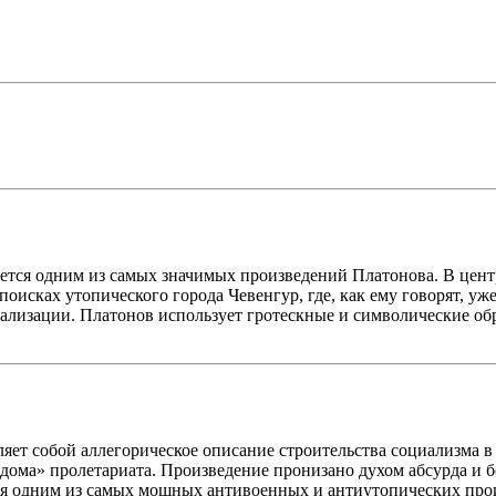
яется одним из самых значимых произведений Платонова. В цен
оисках утопического города Чевенгур, где, как ему говорят, у
еализации. Платонов использует гротескные и символические об
ляет собой аллегорическое описание строительства социализма в
дома» пролетариата. Произведение пронизано духом абсурда и б
ся одним из самых мощных антивоенных и антиутопических прои