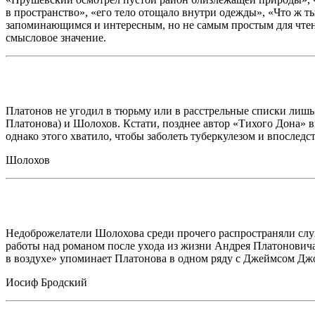
в пространство», «его тело отощало внутри одежды», «Что ж ты
запоминающимся и интересным, но не самым простым для чтения
смысловое значение.
Платонов не угодил в тюрьму или в расстрельные списки лишь
Платонова) и Шолохов. Кстати, позднее автор «Тихого Дона» в
однако этого хватило, чтобы заболеть туберкулезом и впоследст
Шолохов
Недоброжелатели Шолохова среди прочего распространяли слух
работы над романом после ухода из жизни Андрея Платоновича
в воздухе» упоминает Платонова в одном ряду с Джеймсом Джо
Иосиф Бродский