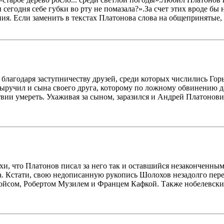
 сегодня себе губки во рту не помазала?».За счет этих вроде б
. Если заменить в текстах Платонова слова на общепринятые, то
 благодаря заступничеству друзей, среди которых числились Го
ыручил и сына своего друга, которому по ложному обвинению да
вии умереть. Ухаживая за сыном, заразился и Андрей Платонович,
и, что Платонов писал за него так и оставшийся незаконченным
. Кстати, свою недописанную рукопись Шолохов незадолго пере
йсом, Робертом Музилем и Францем Кафкой. Также нобелевский 