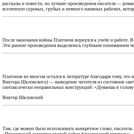
рассказы и повести, но лучшие произведения писателя — ром
вселенную суровых, грубых и немного наивных рабочих, которы
После окончания войны Платонов вернулся к учебе и работе. В 
Эти ранние произведения выделялись глубоким пониманием ч
Платонов во многом остался в литературе благодаря тому, чт
Виктора Шкловского) — выведение читателя из состояния «авт
синтаксически неправильных конструкций: «Думаешь в голову»,
Виктор Шкловский
Там, где можно было использовать конкретное слово, писател
«Прушевский осмотрел пустой район близлежащей природы», «с