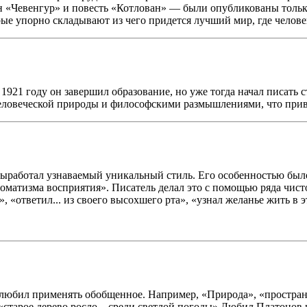
ан «Чевенгур» и повесть «Котлован» — были опубликованы толь
е упорно складывают из чего придется лучший мир, где человека
1921 году он завершил образование, но уже тогда начал писать с
еловеческой природы и философскими размышлениями, что прив
о выработал узнаваемый уникальный стиль. Его особенностью бы
оматизма восприятия». Писатель делал это с помощью ряда чист
 «ответил... из своего высохшего рта», «узнал желанье жить в 
ь любил применять обобщенное. Например, «Природа», «простра
тарое дерево росло... среди светлой погоды».Любил Платонов и