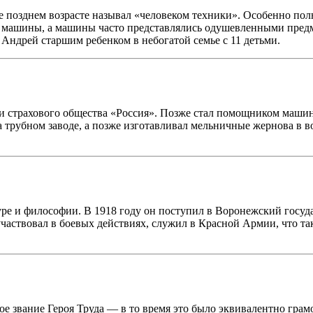
е позднем возрасте называл «человеком техники». Особенно пол
е машины, а машины часто представлялись одушевленными предм
у Андрей старшим ребенком в небогатой семье с 11 детьми.
 страхового общества «Россия». Позже стал помощником машини
 трубном заводе, а позже изготавливал мельничные жернова в в
уре и философии. В 1918 году он поступил в Воронежский госуд
частвовал в боевых действиях, служил в Красной Армии, что та
е звание Героя Труда — в то время это было эквивалентно грамо