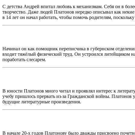
С детства Андрей впитал любовь к механизмам. Себя он в боле
творчество. Даже людей Платонов нередко описывал как неки
в 14 лет он начал работать, чтобы помочь родителям, поскольк
Начинал он как помощник переписчика в губернском отделении
входит тяжёлый физический труд. Он устроился литейщиком на
поработать слесарем.
В юности Платонов много читал и проявлял интерес к литерат
учебу пришлось прервать из-за Гражданской войны. Платонов у
будущие литературные произведения.
В начале 20‑х годов Платонову было дважды присвоено почетно