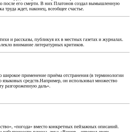
ко после его смерти. В них Платонов создал вымышленную
 труда ждет, наконец, всеобщее счастье.
тихи и рассказы, публикуя их в местных газетах и журналах.
лекло внимание литературных критиков.
ло широкое применение приёма отстранения (в терминологии
о языковых средств.Например, он использовал множество
эту разгороженную даль».
нство», «погода» вместо конкретных пейзажных описаний.
 избыточности‑плеона- змы: «Вощев... отворил дверь