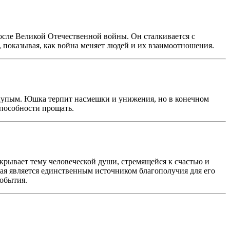
осле Великой Отечественной войны. Он сталкивается с
 показывая, как война меняет людей и их взаимоотношения.
 глупым. Юшка терпит насмешки и унижения, но в конечном
способности прощать.
крывает тему человеческой души, стремящейся к счастью и
орая является единственным источником благополучия для его
события.