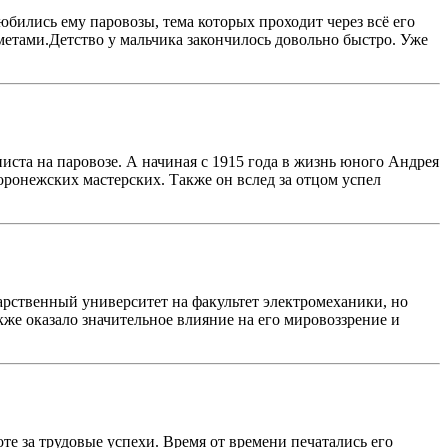
юбились ему паровозы, тема которых проходит через всё его
етами.Детство у мальчика закончилось довольно быстро. Уже
ста на паровозе. А начиная с 1915 года в жизнь юного Андрея
оронежских мастерских. Также он вслед за отцом успел
арственный университет на факультет электромеханики, но
кже оказало значительное влияние на его мировоззрение и
те за трудовые успехи. Время от времени печатались его