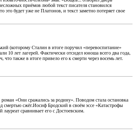
ы несложных приёмов любой текст писателя становился
 это будет уже не Платонов, и текст заметно потеряет свое
рький (которому Сталин в итоге поручил «перевоспитание»
ли 10 лет лагерей. Фактически отсидел юноша всего два года,
 что также в итоге привело его к смерти через восемь лет.
 роман «Они сражались за родину». Поводом стала остановка
д смертью сжёг.Иосиф Бродский в своём эссе «Катастрофы
лауреат сравнивает его с Достоевским.