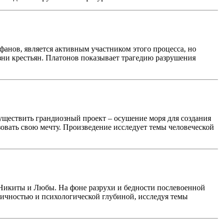
фанов, является активным участником этого процесса, но
зни крестьян. Платонов показывает трагедию разрушения
существить грандиозный проект – осушение моря для создания
зовать свою мечту. Произведение исследует темы человеческой
– Никиты и Любы. На фоне разрухи и бедности послевоенной
ричностью и психологической глубиной, исследуя темы