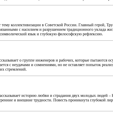
т тему коллективизации в Советской России. Главный герой, Тру
связанными с насилием и разрушением традиционного уклада жи
 символический язык и глубокую философскую рефлексию.
рассказывает о группе инженеров и рабочих, которые пытаются о
ется с неудачами и сомнениями, но не оставляет попыток реали
ких стремлений.
 рассказывает историю любви и страдания двух молодых людей 
тренние и внешние трудности. Повесть проникнута глубокой ли