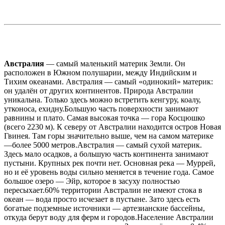
Австралия
— самый маленький материк Земли. Он
расположен в Южном полушарии, между Индийским и
Тихим океанами. Австралия — самый «одинокий» материк:
он удалён от других континентов. Природа Австралии
уникальна. Только здесь можно встретить кенгуру, коалу,
утконоса, ехидну.Большую часть поверхности занимают
равнины и плато. Самая высокая точка — гора Косцюшко
(всего 2230 м). К северу от Австралии находится остров Новая
Гвинея. Там горы значительно выше, чем на самом материке
—более 5000 метров.Австралия — самый сухой материк.
Здесь мало осадков, а большую часть континента занимают
пустыни. Крупных рек почти нет. Основная река — Муррей,
но и её уровень воды сильно меняется в течение года. Самое
большое озеро — Эйр, которое в засуху полностью
пересыхает.60% территории Австралии не имеют стока в
океан — вода просто исчезает в пустыне. Зато здесь есть
богатые подземные источники — артезианские бассейны,
откуда берут воду для ферм и городов.Население Австралии