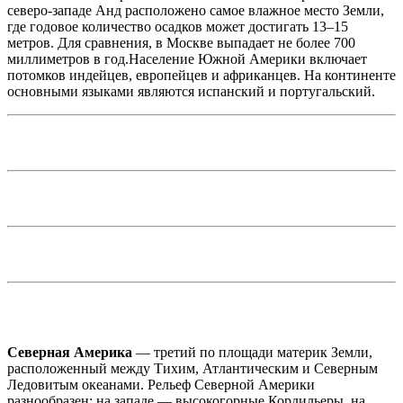
северо-западе Анд расположено самое влажное место Земли,
где годовое количество осадков может достигать 13–15
метров. Для сравнения, в Москве выпадает не более 700
миллиметров в год.Население Южной Америки включает
потомков индейцев, европейцев и африканцев. На континенте
основными языками являются испанский и португальский.
Северная Америка
— третий по площади материк Земли,
расположенный между Тихим, Атлантическим и Северным
Ледовитым океанами. Рельеф Северной Америки
разнообразен: на западе — высокогорные Кордильеры, на