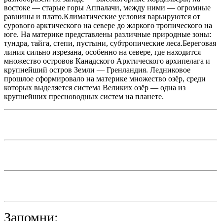
востоке — старые горы Аппалачи, между ними — огромные
равнины и плато.Климатические условия варьируются от
сурового арктического на севере до жаркого тропического на
юге. На материке представлены различные природные зоны:
тундра, тайга, степи, пустыни, субтропические леса.Береговая
линия сильно изрезана, особенно на севере, где находится
множество островов Канадского Арктического архипелага и
крупнейший остров Земли — Гренландия. Ледниковое
прошлое сформировало на материке множество озёр, среди
которых выделяется система Великих озёр — одна из
крупнейших пресноводных систем на планете.
Запомни: