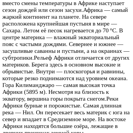
вместо смены температуры в Африке наступает
сезон дождей или сезон засухи.
Африка — самый
жаркий континент на планете. На севере
расположена крупнейшая пустыня в мире —
Сахара. Летом её песок нагревается до 70 °C. В
центре материка — влажный экваториальный
пояс с частыми дождями. Севернее и южнее —
засушливые саванны и пустыни, а на окраинах —
субтропики.
Рельеф Африки отличается от других
материков. Берега здесь в основном высокие и
обрывистые. Внутри — плоскогорья и равнины,
которые резко поднимаются над уровнем океана.
Гора Килиманджаро — самая высокая точка
Африки (5895 м). Несмотря на близость к
экватору, вершина горы покрыта снегом.
Реки
Африки бурные и порожистые. Самая длинная
река — Нил. Он пересекает весь материк с юга на
север и впадает в Средиземное море. На востоке
Африки находятся большие озёра, лежащие в
древних трещинах земной коры.