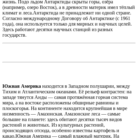
жизнь. Подо льдом Антарктиды скрыты горы, озёра
(например, озеро Восток), а в древности материк имел тёплый
климат и леса.Антарктида не принадлежит ни одной стране.
Согласно международному Договору об Антарктике (с 1961
года), она используется только для мирных и научных целей.
Здесь работают десятки научных станций из разных
государств.
Южная Америка
находится в Западном полушарии, между
Тихим и Атлантическим океанами. Её рельеф контрастен: на
западе тянутся Анды — самая протяжённая горная система
мира, а на востоке расположены обширные равнины и
плоскогорья. На континенте находится крупнейшая в мире
низменность — Амазонская. Амазонские леса — самые
большие на планете: здесь обитают десятки тысяч видов
растений и животных. Из культурных растений,
происходящих отсюда, особенно известны картофель и
какао.Южная Америка — самый влажный материк. На