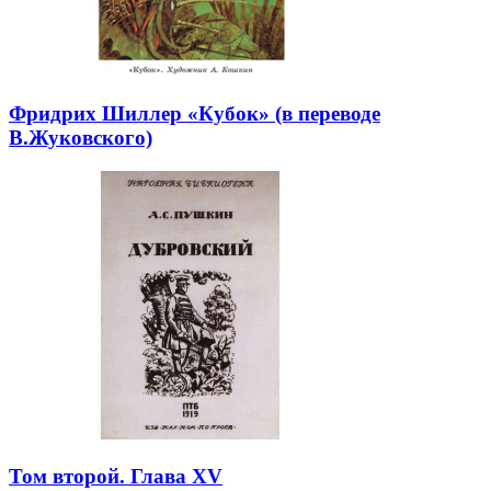
Фридрих Шиллер «Кубок» (в переводе
В.Жуковского)
Том второй. Глава XV