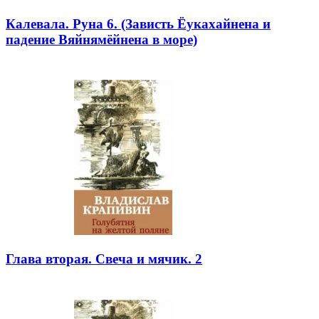
Калевала. Руна 6. (Зависть Ёукахайнена и
падение Вяйнямёйнена в море)
Глава вторая. Свеча и мячик. 2