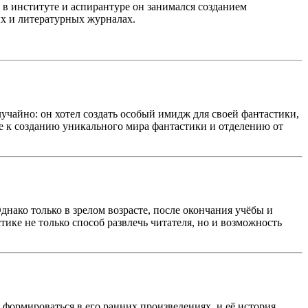
 в институте и аспирантуре он занимался созданием
ых и литературных журналах.
чайно: он хотел создать особый имидж для своей фантастики,
ие к созданию уникального мира фантастики и отделению от
днако только в зрелом возрасте, после окончания учёбы и
ике не только способ развлечь читателя, но и возможность
формироваться в его ранних произведениях, и её история