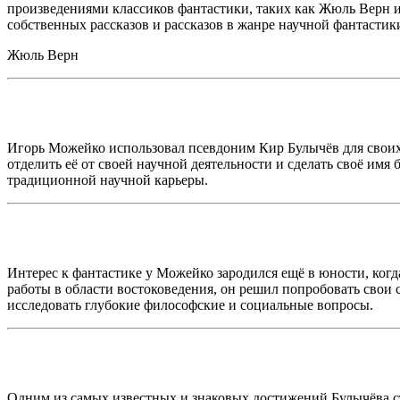
произведениями классиков фантастики, таких как Жюль Верн и 
собственных рассказов и рассказов в жанре научной фантасти
Жюль Верн
Игорь Можейко использовал псевдоним Кир Булычёв для своих 
отделить её от своей научной деятельности и сделать своё им
традиционной научной карьеры.
Интерес к фантастике у Можейко зародился ещё в юности, когда
работы в области востоковедения, он решил попробовать свои с
исследовать глубокие философские и социальные вопросы.
Одним из самых известных и знаковых достижений Булычёва ст