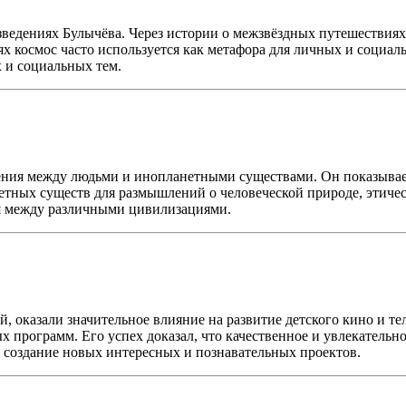
едениях Булычёва. Через истории о межзвёздных путешествиях 
х космос часто используется как метафора для личных и социал
 и социальных тем.
ния между людьми и инопланетными существами. Он показывает
етных существ для размышлений о человеческой природе, этичес
я между различными цивилизациями.
, оказали значительное влияние на развитие детского кино и те
 программ. Его успех доказал, что качественное и увлекательно
а создание новых интересных и познавательных проектов.