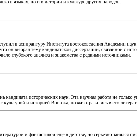
ко в языках, но и в истории и культуре других народов.
ступил в аспирантуру Института востоковедения Академии наук
 что он выбрал тему кандидатской диссертации, связанной с ис
вало глубокого анализа и знакомства с редкими источниками.
 кандидата исторических наук. Эта научная работа не только ук
 с культурой и историей Востока, позже отразились в его литер
тературой и фантастикой ещё в детстве, но серьёзно занялся пи