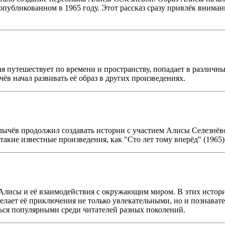
", опубликованном в 1965 году. Этот рассказ сразу привлёк вни
ая путешествует по времени и пространству, попадает в различн
ёв начал развивать её образ в других произведениях.
улычёв продолжил создавать истории с участием Алисы Селезнёво
акие известные произведения, как "Сто лет тому вперёд" (1965),
Алисы и её взаимодействия с окружающим миром. В этих истор
лает её приключения не только увлекательными, но и познават
ься популярными среди читателей разных поколений.