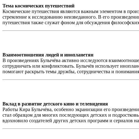
Тема космических путешествий
Космические путешествия являются важным элементом в произв
стремление к исследованию неизведанного. В его произведения
путешествия также служат фоном для обсуждения философских
Взаимоотношения людей и инопланетян
В произведениях Булычёва активно исследуются взаимоотноше
сотрудничать или конфликтовать. Булычёв использует иноплан
помогают раскрыть темы дружбы, сотрудничества и понимани
Вклад в развитие детского кино и телевидения
Работы Кира Булычёва, особенно экранизации его произведений
стал образцом для многих последующих детских и подростковых
вдохновило создателей других детских программ и сериалов н