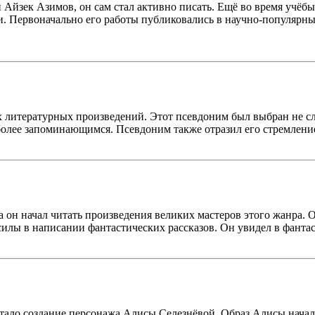
Айзек Азимов, он сам стал активно писать. Ещё во время учёбы
ки. Первоначально его работы публиковались в научно-популярн
литературных произведений. Этот псевдоним был выбран не слу
я более запоминающимся. Псевдоним также отразил его стремлен
 он начал читать произведения великих мастеров этого жанра. О
илы в написании фантастических рассказов. Он увидел в фантаст
ало создание персонажа Алисы Селезнёвой. Образ Алисы начал 