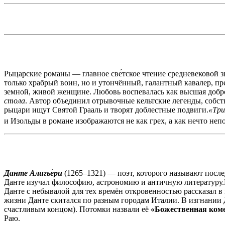
Рыцарские романы — главное све́тское чтение средневековой з
только храбрый воин, но и утончённый, галантный кавалер, п
земной, живой женщине. Любовь воспевалась как высшая добр
стола
. Автор объединил отрывочные кельтские легенды, собс
рыцари ищут Святой Грааль и творят доблестные подвиги.
«Три
и Изольды в романе изображаются не как грех, а как нечто неп
Данте Алигье́
ри
(1265–1321) — поэт, которого называют после
Данте изучал философию, астрономию и античную литературу.В
Данте с небывалой для тех вре­мён откровенностью рассказал 
жизни Данте скитался по разным городам Италии. В изгнании Да
счастливым концом). По­томки назвали её
«Божественная коме
Раю.