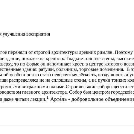
я улучшения восприятия
гое переняли от строгой архитектуры древних римлян. Поэтому 
ное здание, похожее на крепость. Гладкие толстые стены, высо
верху, то по форме он напоминает крест, в центре которого воз
бщественные здания: ратуши, больницы, торговые помещения. В
льной особенностью стала невероятная лёгкость, воздушность и у
ыши распределялся не на сплошные стены, а на пучки тонких к
огромными витражными окнами.Строили такие соборы десятилетия
оводством главного архитектора. Собор был центром городской 
1
Арте́ль - добровольное объединени
и даже читали лекции.