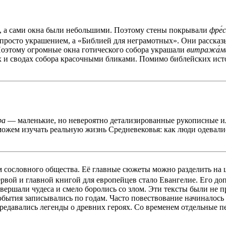
, а сами окна были небольшими. Поэтому стены покрывали
фре́
е просто украшением, а «Библией для неграмотных». Они расс
 Поэтому огромные окна готического собора украшали
витража́м
нах и сводах собора красочными бликами. Помимо библейских ис
ра
— маленькие, но невероятно детализированные рукописные 
ожем изучать реальную жизнь Средневековья: как люди одевались
м сословного общества. Её главные сюжеты можно разделить на
рвой и главной книгой для европейцев стало Евангелие. Его до
вершали чудеса и смело боролись со злом. Эти тексты были не 
события записывались по годам. Часто повествование начиналос
передавались легенды о древних героях. Со временем отдельные 