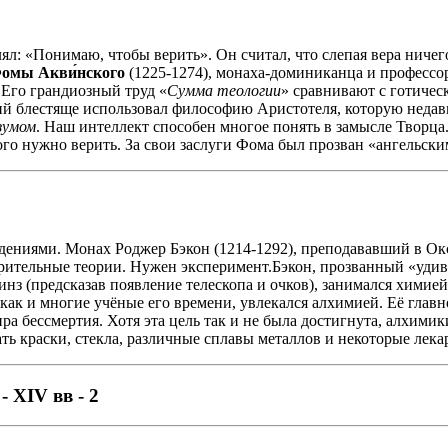
лял: «Понимаю, чтобы верить». Он считал, что слепая вера ничег
омы Акви́нского
(1225-1274), монаха-доминиканца и професс
 Его грандиозный труд «
Сумма теологии
» сравнивают с готиче
ий блестяще использовал философию Аристотеля, которую недав
зумом
. Наш интеллект способен многое понять в замысле Творца.
рого нужно верить. За свои заслуги Фома был прозван «ангельск
ениями. Монах Роджер Бэкон (1214-1292), преподававший в Окс
зрительные теории. Нужен эксперимент.Бэкон, прозванный «уди
нз (предсказав появление телескопа и очков), занимался химией
 как и многие учёные его времени, увлекался алхимией. Её глав
ра бессмертия. Хотя эта цель так и не была достигнута, алхими
ь краски, стекла, различные сплавы металлов и некоторые лекар
 XIV вв - 2