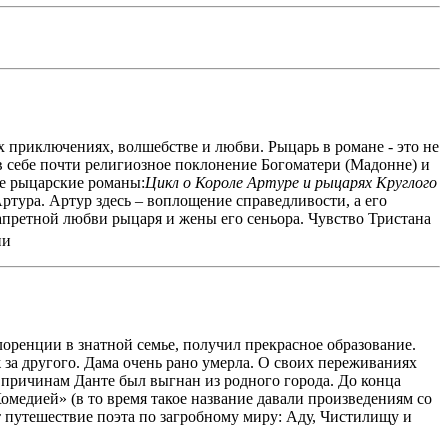
 приключениях, волшебстве и любви. Рыцарь в романе - это не
в себе почти религиозное поклонение Богоматери (Мадонне) и
е рыцарские романы:
Цикл о Короле Артуре и рыцарях Круглого
тура. Артур здесь – воплощение справедливости, а его
апретной любви рыцаря и жены его сеньора. Чувство Тристана
ии
оренции в знатной семье, получил прекрасное образование.
а другого. Дама очень рано умерла. О своих пере­живаниях
 причинам Данте был выгнан из родного города. До конца
оме­дией» (в то время такое название давали произведениям со
 путешествие поэта по загробному миру: Аду, Чистилищу и