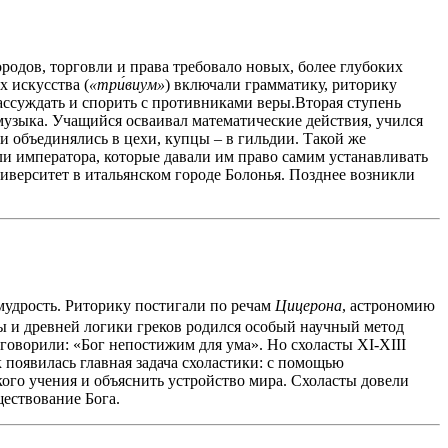
ородов, торговли и права требовало новых, более глубоких
х искусства (
«три́виум»
) включали грамматику, риторику
ассуждать и спорить с противниками веры.Вторая ступень
музыка. Учащийся осваивал математические действия, учился
и объединялись в цехи, купцы – в гильдии. Такой же
ли императора, которые давали им право самим устанавливать
ниверситет в итальянском городе Болонья. Позднее возникли
мудрость. Риторику постигали по речам
Цицерона
, астрономию
ры и древней логики греков родился особый научный метод
говорили: «Бог непостижим для ума». Но схоласты XI-XIII
 появилась главная задача схоластики: с помощью
ого учения и объяснить устройство мира. Схоласты довели
ществование Бога.