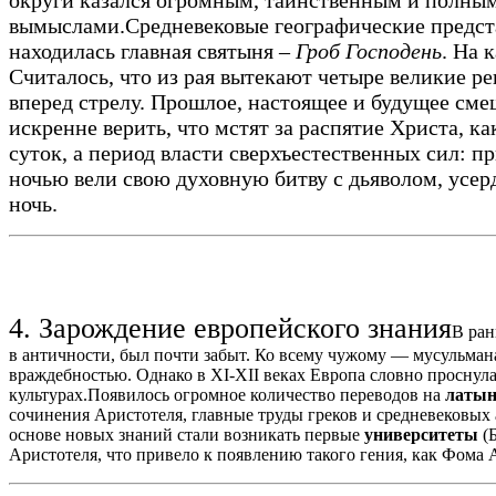
вымыслами.
Средневековые географические предст
находилась главная святыня –
Гроб Господень
. На 
Считалось, что из рая вытекают четыре великие рек
вперед стрелу. Прошлое, настоящее и будущее сме
искренне верить, что мстят за распятие Христа, ка
суток, а период власти сверхъестественных сил: 
ночью вели свою духовную битву с дьяволом, усер
ночь.
4. Зарождение европейского знания
В ран
в античности, был почти забыт. Ко всему чужому — мусульман
враждебностью. Однако в XI-XII веках Европа словно проснула
культурах.Появилось огромное количество переводов на
латын
сочинения Аристотеля, главные труды греков и средневековых 
основе новых знаний стали возникать первые
университеты
(
Аристотеля, что привело к появлению такого гения, как Фома