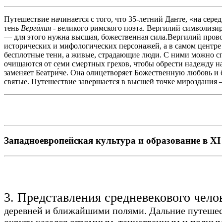
Путешествие начинается с того, что 35-летний Данте, «на сер
тень
Верги́
лия
- великого римского поэта. Вергилий символизир
— для этого нужна высшая, божественная сила.Вергилий прово
исторических и мифологических персонажей, а в самом центре 
бесплотные тени, а живые, страдающие люди. С ними можно сп
очищаются от семи смертных грехов, чтобы обрести надежду на
заменяет Беатри́че. Она олицетворяет Божественную любовь и 
святые. Путешествие завершается в высшей точке мироздания 
Западноевропейская культура и образование в XI 
3. Представления средневекового чело
деревней и ближайшими полями. Дальние путешест
округи казался огромным, таинственным и полным