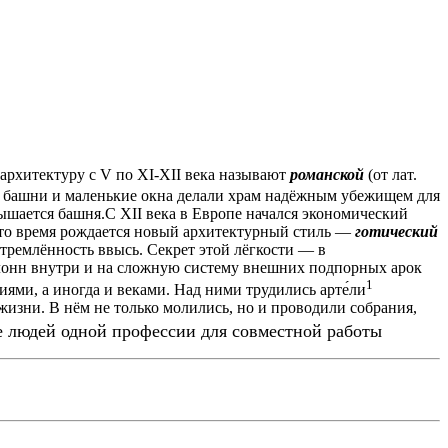
архитектуру с V по XI-XII века называют
романской
(от лат.
кие башни и маленькие окна делали храм надёжным убежищем для
вышается башня.С XII века в Европе начался экономический
 это время рождается новый архитектурный стиль —
готический
стремлённость ввысь. Секрет этой лёгкости — в
олонн внутри и на сложную систему внешних подпорных арок
1
ми, а иногда и веками. Над ними трудились арте́ли
жизни. В нём не только молились, но и проводили собрания,
е людей одной профессии для совместной работы