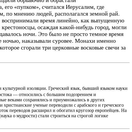
 его «пупком», считался Иерусалим, где
ам, по мнению людей, располагался земной рай.
е воспринимали время линейно, как выпущенную
 крестоносцы, осаждая какой-нибудь город, могли
давалось ночи. Это было не просто темное время
ые ночью, наказывали суровее. Монахи именно
 которое сгорали три церковные восковые свечи за
и культурной изоляции. Греческий язык, бывший языком науки
Востока — относились с большим подозрением и
орые веками сохранялись и приумножались в других
 христианские ученые переводили с арабского и греческого
поток переводов расширил и обогатил кругозор европейцев. На
(наука о мудрости) стали строиться на строгой логике