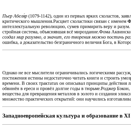
Пьер Абеля́р
(1079-1142), один из первых ярких схоластов, заяв
критического мышления.Расцвет схоластики связан с именем
Ф
интеллектуальную революцию, сумев примирить веру и разум.
стройная система, объяснявшая всё мироздание.Фома Аквинск
создал мир разумно, а значит, его творения можно постичь ра
ошибка, а доказательство безграничного величия Бога, в Кото
Однако не все мыслители ограничивались логическими рассужд
постижения истины недостаточно читать книги и строить умо
времени. В своих трактатах он описывал принципы действия ли
обвинён в ереси и провёл долгие годы в тюрьме.Роджер Бэкон,
вещества для превращения металлов в золото и создания эликси
множество практических открытий: они научились изготавливат
Западноевропейская культура и образование в XI -