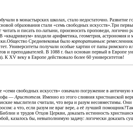
 обучали в монастырских школах, стало недостаточно. Развитие г
сновой образования стали «семь свободных искусств».Три первы
 читать и писать по-латыни, произносить проповеди, логично р
. В «квадривиум» входили арифметика, геометрия, астрономия и 
ники.Общество Средневековья было
корпоративным
: ремесленник
итет. Университеты получали особые хартии от папы римского и
тов и преподавателей. В 1088 г. был основан первый в Европе у
). К XV веку в Европе действовало более 60 университетов!
е «семи свободных искусств» означало погружение в античную 
ософа —
Аристотеля
. Именно из этого слияния христианской ве
нские мыслители считали, что вера и разум несовместимы. Они 
сом: а что, если разум не враг вере, а её лучший помощник?Так
Библии и трудов Отцов Церкви, доказать истинность христианск
обой, казалось бы, невыполнимую задачу: логически доказать су