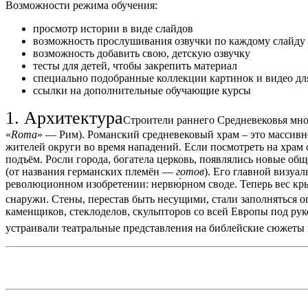
Возможности режима обучения:
просмотр истории в виде слайдов
возможность прослушивания озвучки по каждому слайду
возможность добавить свою, детскую озвучку
тесты для детей, чтобы закрепить материал
специально подобранные коллекции картинок и видео дл
ссылки на дополнительные обучающие курсы
1. Архитектура
Строители раннего Сред­невековья мно
«
Roma
» — Рим). Ро­манский средневековый храм – это массив
жителей округи во время нападений. Если посмотреть на храм с
подъём. Росли города, богатела церковь, появлялись новые о
(от названия германских племён —
готов
). Его главной визуа
революционном изобретении: нервю́рном своде. Теперь вес кр
снаружи. Стены, перестав быть несущими, стали заполняться 
каменщиков, стеклоделов, скульпторов со всей Европы под рук
устраивали театральные представления на библейские сюжеты 