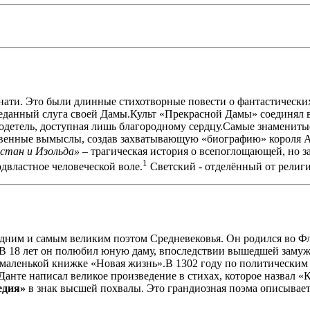
нати. Это были длинные стихотворные повести о фантастических
реданный слуга своей Дамы.Культ «Прекрасной Дамы» соединял 
одетель, доступная лишь благородному сердцу.Самые знамениты
твенные вымыслы, создав захватывающую «биографию» короля Ар
стан и Изольда»
– трагическая история о всепоглощающей, но з
1
одвластное человеческой воле.
Светский - отделённый от религ
дним и самым великим поэтом Средневековья. Он родился во Фл
 18 лет он полюбил юную даму, впоследствии вышедшей замуж з
в маленькой книжке «Новая жизнь».В 1302 году по политическим
нте написал великое про­изведение в стихах, которое назвал «К
­дия»
в знак высшей похвалы. Это грандиозная поэма описывает