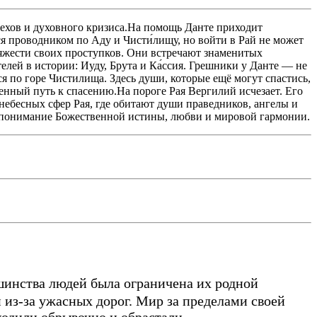
грехов и духовного кризиса.На помощь Данте приходит
я проводником по Аду и Чисти́лищу, но войти в Рай не может
тяжести своих проступков. Они встречают знаменитых
лей в истории: Иуду, Брута и Ка́ссия. Грешники у Данте — не
 по горе Чистилища. Здесь души, которые ещё могут спастись,
енный путь к спасению.На пороге Рая Вергилий исчезает. Его
 небесных сфер Рая, где обитают души праведников, ангелы и
е понимание Божественной истины, любви и мировой гармонии.
шинства людей была ограничена их родной
из-за ужасных дорог. Мир за пределами своей
ходили обрывочно и обрастали