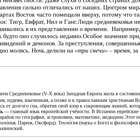
авления сильно отличались от наших. Центром мира,
картах Восток часто помещали вверху, потому что т
и: Тигр, Евфрат, Нил и Ганг.
Люди средневековья н
шивались в их представлении о времени. Например,
к будто оно случилось недавно.
Особое значение при
привидений и демонов. За преступления, совершенн
дно молясь. Ночь делили на
«три свечи»
– время, за
нем Средневековье (V-X века) Западная Европа жила в состояни
ам, иудеям, язычникам, а позже и к православным христианам 
сь от долгого сна, обратив свой взор к сокровищам знаний, кот
ь
— главный язык европейской учёности. В Испании еврейские и
арабов по географии, аст­рономии, математике, медицине.Этот 
Боло́нья, Париж, Оксфорд). Теоло́гия (наука о Боге) и философия 
 Аквинский.