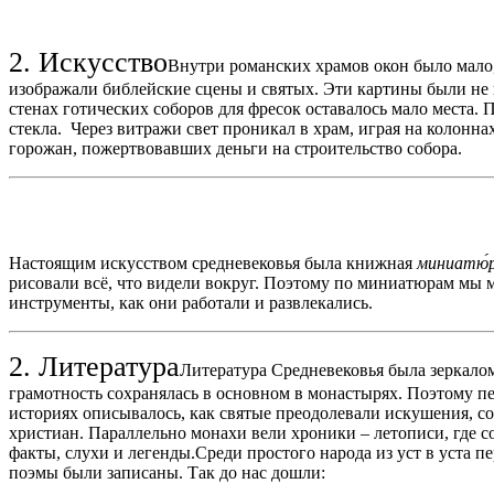
2. Искусство
Внутри романских храмов окон было мало
изображали библейские сцены и святых. Эти картины были н
стенах готических соборов для фресок оставалось мало места.
стекла. Через витражи свет прони­кал в храм, играя на колон
горожан, пожертвовавших деньги на строительство собора.
Настоящим искусством средневековья была книжная
миниатю́
рисовали всё, что видели вокруг. Поэтому по миниатюрам мы м
инструменты, как они работали и развлекались.
2. Литература
Литература Средневековья была зеркало
грамотность сохранялась в основном в монастырях. Поэтому пе
историях описывалось, как святые преодолевали искушения, со
христиан. Параллельно монахи вели хроники – летописи, где 
факты, слухи и легенды.Среди простого народа из уст в уста 
поэмы были записаны. Так до нас дошли: