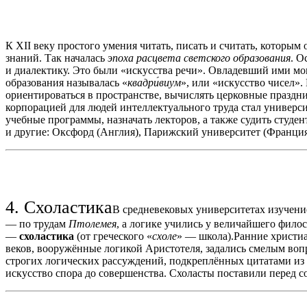
К XII веку простого умения читать, писать и считать, которым
знаний. Так началась
эпоха расцвета светского образования
. О
и диалектику. Это были «искусства речи». Овладевший ими мог
образования называлась «
квадри́виум
», или «искусство чисел»
ориентироваться в пространстве, вычислять церковные празд
корпорацией для людей интеллектуального труда стал универс
учебные программы, назначать лекторов, а также судить студен
и другие: Оксфорд (Англия), Парижский университет (Франция
4. Схоластика
В средневековых университетах изучени
— по трудам
Птолемея
, а логике учились у величайшего фил
—
схола́стика
(от греческого «
схоле
» — школа).Ранние христиа
веков, вооружённые логикой Аристотеля, задались смелым вопро
строгих логических рассуждений, подкреплённых цитатами из 
искусство спора до совершенства. Схоласты поставили перед с