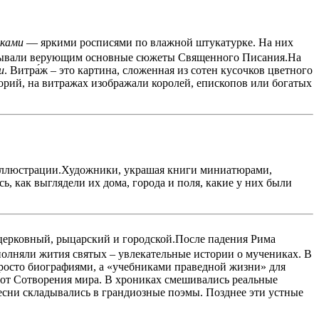
сками
— яркими росписями по влажной штукатурке. На них
казывали верующим основные сюжеты Священного Писания.На
и
. Витра́ж – это картина, сложенная из сотен кусочков цветного
торий, на витражах изображали королей, епископов или богатых
иллюстрации.Художники, украшая книги миниатюрами,
, как выглядели их дома, города и поля, какие у них были
 церковный, рыцарский и городской.После падения Рима
полняли жития святых – увлекательные истории о мучениках. В
просто биографиями, а «учебниками праведной жизни» для
ь от Сотворения мира. В хрониках смешивались реальные
песни складывались в грандиозные поэмы. Позднее эти устные