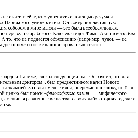
о не стоит, и её нужно укреплять с помощью разума и
ора Парижского университета. Он совершил настоящую
ским собором в мире мысли — это была всеобъемлющая,
но перевели с арабского. Ключевая идея Фомы Аквинского:
Бог
 А то, что не поддаётся объяснению (например, чудо), — не
им доктором» и позже канонизирован как святой.
форде и Париже, сделал следующий шаг. Он заявил, что для
вительным доктором», был предвестником науки Нового
 и алхимией. За свои смелые идеи, опережавшие эпоху, он был
ной целью был поиск «
философского камня
» — мифического
ки, смешивая различные вещества в своих лабораториях, сделали
ства.