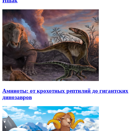
Ишак
Амниоты: от крохотных рептилий до гигантских
динозавров