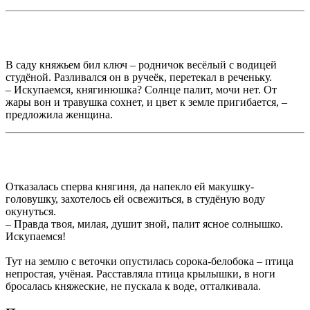
В саду княжьем бил ключ – родничок весёлый с водицей
студёной. Разливался он в ручеёк, перетекал в реченьку.
– Искупаемся, княгинюшка? Солнце палит, мочи нет. От
жары вон и травушка сохнет, и цвет к земле пригибается, –
предложила женщина.
Отказалась сперва княгиня, да напекло ей макушку-
головушку, захотелось ей освежиться, в студёную воду
окунуться.
– Правда твоя, милая, душит зной, палит ясное солнышко.
Искупаемся!
Тут на землю с веточки опустилась сорока-белобока – птица
непростая, учёная. Расставляла птица крылышки, в ноги
бросалась княжеские, не пускала к воде, отталкивала.