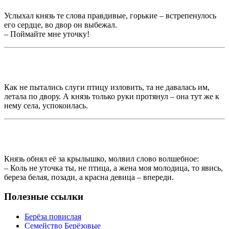
Услыхал князь те слова правдивые, горькие – встрепенулось
его сердце, во двор он выбежал.
– Поймайте мне уточку!
Как не пытались слуги птицу изловить, та не давалась им,
летала по двору. А князь только руки протянул – она тут же к
нему села, успокоилась.
Князь обнял её за крылышко, молвил слово волшебное:
– Коль не уточка ты, не птица, а жена моя молодица, то явись,
береза белая, позади, а красна девица – впереди.
Полезные ссылки
Берёза повислая
Семейство Берёзовые