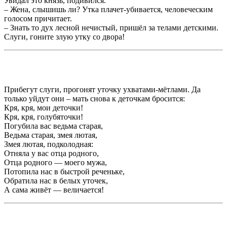
Увидал это князь, подивился.
– Жена, слышишь ли? Утка плачет-убивается, человеческим
голосом причитает.
– Знать то дух лесной нечистый, пришёл за телами детскими.
Слуги, гоните злую утку со двора!
Прибегут слуги, прогонят уточку ухватами-мётлами. Да
только уйдут они – мать снова к деточкам бросится:
Кря, кря, мои деточки!
Кря, кря, голубяточки!
Погубила вас ведьма старая,
Ведьма старая, змея лютая,
Змея лютая, подколодная:
Отняла у вас отца родного,
Отца родного — моего мужа,
Потопила нас в быстрой реченьке,
Обратила нас в белых уточек,
А сама живёт — величается!