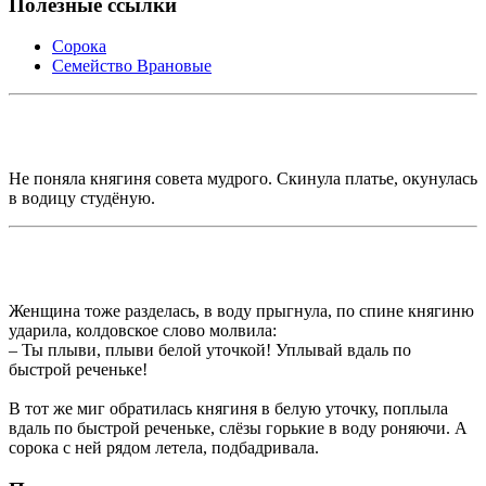
Полезные ссылки
Сорока
Семейство Врановые
Не поняла княгиня совета мудрого. Скинула платье, окунулась
в водицу студёную.
Женщина тоже разделась, в воду прыгнула, по спине княгиню
ударила, колдовское слово молвила:
– Ты плыви, плыви белой уточкой! Уплывай вдаль по
быстрой реченьке!
В тот же миг обратилась княгиня в белую уточку, поплыла
вдаль по быстрой реченьке, слёзы горькие в воду роняючи. А
сорока с ней рядом летела, подбадривала.