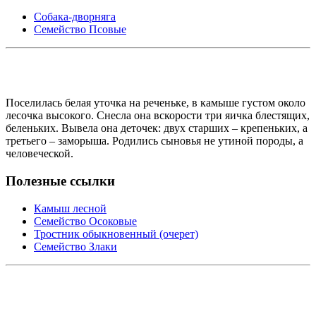
Собака-дворняга
Семейство Псовые
Поселилась белая уточка на реченьке, в камыше густом около
лесочка высокого. Снесла она вскорости три яичка блестящих,
беленьких. Вывела она деточек: двух старших – крепеньких, а
третьего – заморыша. Родились сыновья не утиной породы, а
человеческой.
Полезные ссылки
Камыш лесной
Семейство Осоковые
Тростник обыкновенный (очерет)
Семейство Злаки