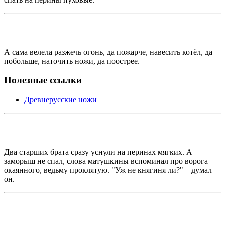
А сама велела разжечь огонь, да пожарче, навесить котёл, да
побольше, наточить ножи, да поострее.
Полезные ссылки
Древнерусские ножи
Два старших брата сразу уснули на перинах мягких. А
заморыш не спал, слова матушкины вспоминал про ворога
окаянного, ведьму проклятую. "Уж не княгиня ли?" – думал
он.