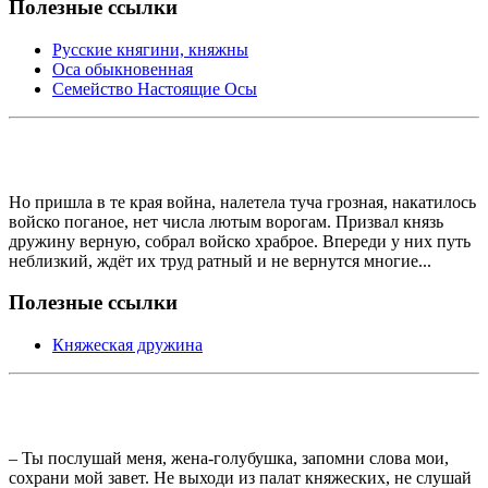
Полезные ссылки
Русские княгини, княжны
Оса обыкновенная
Семейство Настоящие Осы
Но пришла в те края война, налетела туча грозная, накатилось
войско поганое, нет числа лютым ворогам. Призвал князь
дружину верную, собрал войско храброе. Впереди у них путь
неблизкий, ждёт их труд ратный и не вернутся многие...
Полезные ссылки
Княжеская дружина
– Ты послушай меня, жена-голубушка, запомни слова мои,
сохрани мой завет. Не выходи из палат княжеских, не слушай