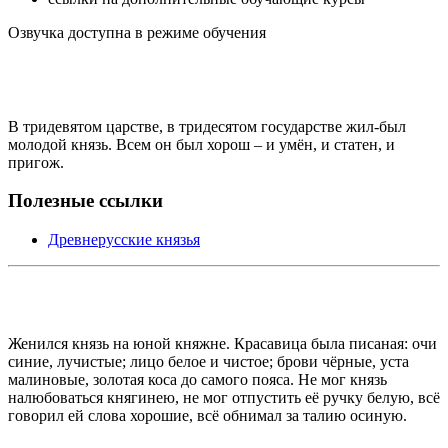
Озвучка доступна в режиме обучения
В тридевятом царстве, в тридесятом государстве жил-был
молодой князь. Всем он был хорош – и умён, и статен, и
пригож.
Полезные ссылки
Древнерусские князья
Женился князь на юной княжне. Красавица была писаная: очи
синие, лучистые; лицо белое и чистое; брови чёрные, уста
малиновые, золотая коса до самого пояса. Не мог князь
налюбоваться княгинею, не мог отпустить её ручку белую, всё
говорил ей слова хорошие, всё обнимал за талию осиную.