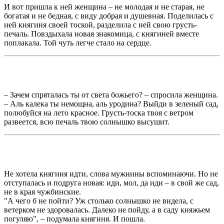
И вот пришла к ней женщина – не молодая и не старая, не
богатая и не бедная, с виду добрая и душевная. Поделилась с
ней княгиня своей тоской, разделила с ней свою грусть-
печаль. Повздыхала новая знакомица, с княгиней вместе
поплакала. Той чуть легче стало на сердце.
– Зачем спряталась ты от света божьего? – спросила женщина.
– Аль калека ты немощна, аль уродина? Выйди в зеленый сад,
полюбуйся на лето красное. Грусть-тоска твоя с ветром
развеется, всю печаль твою солнышко высушит.
Не хотела княгиня идти, слова мужнины вспоминаючи. Но не
отступалась и подруга новая: иди, мол, да иди – в свой же сад,
не в края чужбинские.
"А чего б не пойти? Уж столько солнышко не видела, с
ветерком не здоровалась. Далеко не пойду, а в саду княжьем
погуляю", – подумала княгиня. И пошла.