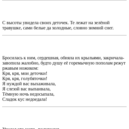
С высоты увидела своих деточек. Те лежат на зелёной
травушке, сами белые да холодные, словно зимний снег.
Бросилась к ним, сердешная, обняла их крыльями, закричала-
завопила жалобно, будто душу её горемычную пополам режут
ржавым ножиком:
Кря, кря, мои деточки!
Кря, кря, голубяточки!
Я нуждой вас выхаживала,
Я слезой вас выпаивала,
Тёмную ночь недосыпала,
Сладок кус недоедала!