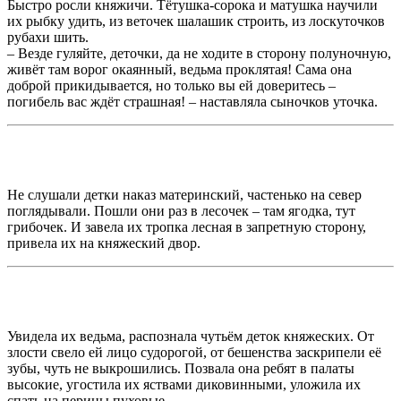
Быстро росли княжичи. Тётушка-сорока и матушка научили
их рыбку удить, из веточек шалашик строить, из лоскуточков
рубахи шить.
– Везде гуляйте, деточки, да не ходите в сторону полуночную,
живёт там ворог окаянный, ведьма проклятая! Сама она
доброй прикидывается, но только вы ей доверитесь –
погибель вас ждёт страшная! – наставляла сыночков уточка.
Не слушали детки наказ материнский, частенько на север
поглядывали. Пошли они раз в лесочек – там ягодка, тут
грибочек. И завела их тропка лесная в запретную сторону,
привела их на княжеский двор.
Увидела их ведьма, распознала чутьём деток княжеских. От
злости свело ей лицо судорогой, от бешенства заскрипели её
зубы, чуть не выкрошились. Позвала она ребят в палаты
высокие, угостила их яствами диковинными, уложила их
спать на перины пуховые.