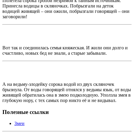
Полетела сорока тропой незримой к тайным источникам.
Принесла водицы в скляночках. Побрызгали на деток
водицей живящей – они ожили, побрызгали говорящей – они
заговорили!
Вот так и соединилась семья княжеская. И жили они долго и
счастливо, новых бед не знали, а старые забывали.
А на ведьму-злодейку сорока водой из двух скляночек
брызнула. От воды говорящей отнялся у ведьмы язык, от воды
живящей обратилась она в змею подколодную. Уползла змея в
глубокую нору, с тех самых пор никто её и не видывал.
Полезные ссылки
Змеи