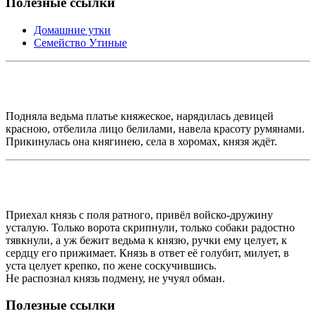
Полезные ссылки
Домашние утки
Семейство Утиные
Подняла ведьма платье княжеское, нарядилась девицей
красною, отбелила лицо белилами, навела красоту румянами.
Прикинулась она княгинею, села в хоромах, князя ждёт.
Приехал князь с поля ратного, привёл войско-дружину
усталую. Только ворота скрипнули, только собаки радостно
тявкнули, а уж бежит ведьма к князю, ручки ему целует, к
сердцу его прижимает. Князь в ответ её голубит, милует, в
уста целует крепко, по жене соскучившись.
Не распознал князь подмену, не учуял обман.
Полезные ссылки