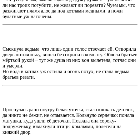
ли нас троих погубити, не желают ли порезати? Чуем мы, что
разжигают пламя алое да под котлами медными, а ножи
булатные уж наточены.
Смекнула ведьма, что лишь один голос отвечает ей. Отворила
дверь потихоньку, вошла без скрипа в комнату. Обвела братьев
мёртвой рукой – тут же душа из них вон вылетела, тотчас они
и умерли.
Но вода в котлах уж остыла и огонь потух, не стала ведьма
братьев резати.
Проснулась рано поутру белая уточка, стала кликать деточек,
да никто не бежит, не отзывается. Кольнуло сердечко: поняла
матушка, куда ушли её деточки. Позвала она сороку-
подруженьку, взмахнули птицы крыльями, полетели на
княжий двор.