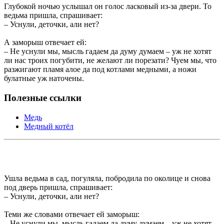
Глубокой ночью услышал он голос ласковый из-за двери. То
ведьма пришла, спрашивает:
– Уснули, деточки, али нет?
А заморыш отвечает ей:
– Не уснули мы, мысль гадаем да думу думаем – уж не хотят
ли нас троих погубити, не желают ли порезати? Чуем мы, что
разжигают пламя алое да под котлами медными, а ножи
булатные уж наточены.
Полезные ссылки
Медь
Медный котёл
Ушла ведьма в сад, погуляла, побродила по околице и снова
под дверь пришла, спрашивает:
– Уснули, деточки, али нет?
Теми же словами отвечает ей заморыш:
– Не уснули мы, мысль гадаем да думу думаем – уж не хотят