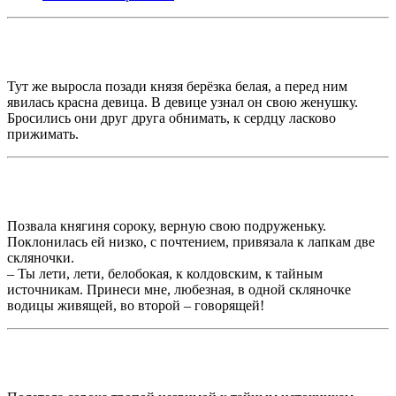
Тут же выросла позади князя берёзка белая, а перед ним
явилась красна девица. В девице узнал он свою женушку.
Бросились они друг друга обнимать, к сердцу ласково
прижимать.
Позвала княгиня сороку, верную свою подруженьку.
Поклонилась ей низко, с почтением, привязала к лапкам две
скляночки.
– Ты лети, лети, белобокая, к колдовским, к тайным
источникам. Принеси мне, любезная, в одной скляночке
водицы живящей, во второй – говорящей!