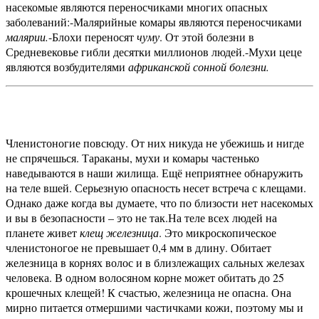
насекомые являются переносчиками многих опасных
заболеваний:
-Малярийные комары являются переносчиками
малярии.
-Блохи переносят
чуму
. От этой болезни в
Средневековье гибли десятки миллионов людей.
-Мухи цеце
являются возбудителями
африканской сонной болезни.
Членистоногие повсюду. От них никуда не убежишь и нигде
не спрячешься. Тараканы, мухи и комары частенько
наведываются в наши жилища. Ещё неприятнее обнаружить
на теле вшей. Серьезную опасность несет встреча с клещами.
Однако даже когда вы думаете, что по близости нет насекомых
и вы в безопасности – это не так.
На теле всех людей на
планете живет
клещ железница
. Это микроскопическое
членистоногое не превышает 0,4 мм в длину. Обитает
железница в корнях волос и в близлежащих сальных железах
человека. В одном волосяном корне может обитать до 25
крошечных клещей! К счастью, железница не опасна. Она
мирно питается отмершими частичками кожи, поэтому мы и