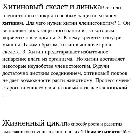
Хитиновый скелет и линька
Всё тело
членистоногих покрыто особым защитным слоем –
хитином
. Для чего нужен хитин членистоногим?
1. Он
выполняет роль защитного панциря, за которым
«прячутся» все органы.
2. К нему крепятся изнутри
мышцы. Таким образом, хитин выполняет роль
скелета.
3. Хитин предотвращает избыточное
испарение влаги из организма.
Но хитин доставляет
некоторые неудобства членистоногим. Будучи
достаточно жестким соединением, хитиновый покров
не дает возможности расти животному. Процесс смены
линькой
старого внешнего слоя на новый называется
.
Жизненный цикл
По способу роста и развития
1
Прямое развитие (без
выделяют три группы членистоногих:
.