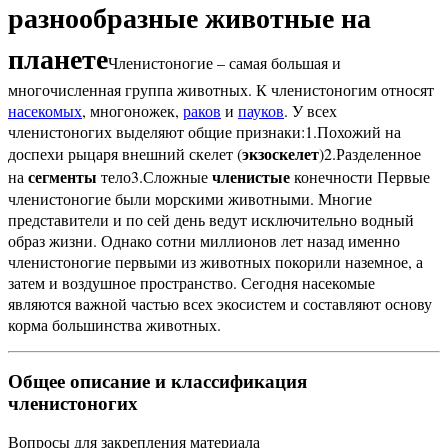
разнообразные животные на
планете
Членистоногие
– самая большая и
многочисленная группа животных. К членистоногим относят
насекомых
, многоножек,
раков
и
пауков
. У всех
членистоногих выделяют общие признаки:
1.Похожий на
экзоскелет
доспехи рыцаря внешний скелет (
)
2.Разделенное
сегменты
членистые
на
тело
3.Сложные
конечности
Первые
членистоногие были морскими животными. Многие
представители и по сей день ведут исключительно водный
образ жизни. Однако сотни миллионов лет назад именно
членистоногие первыми из животных покорили наземное, а
затем и воздушное пространство. Сегодня насекомые
являются важной частью всех экосистем и составляют основу
корма большинства животных.
Общее описание и классификация
членистоногих
Вопросы для закрепления материала