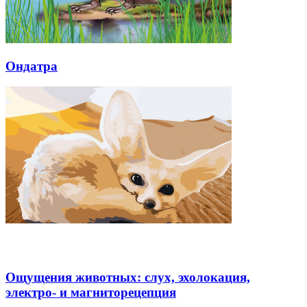
Ондатра
Ощущения животных: слух, эхолокация,
электро- и магниторецепция