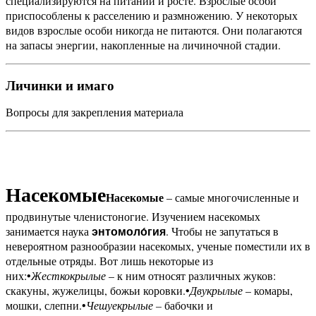
специализируются на питании и росте. Взрослые особи
приспособлены к расселению и размножению. У некоторых
видов взрослые особи никогда не питаются. Они полагаются
на запасы энергии, накопленные на личиночной стадии.
Личинки и имаго
Вопросы для закрепления материала
Насекомые
Насекомые
– самые многочисленные и
продвинутые членистоногие. Изучением насекомых
занимается наука
. Чтобы не запутаться в
энтомоло́гия
невероятном разнообразии насекомых, ученые поместили их в
отдельные отряды. Вот лишь некоторые из
них:
•
Жесткокрылые
– к ним относят различных жуков:
скакуны, жужелицы, божьи коровки.
•
Двукрылые
– комары,
мошки, слепни.
•
Чешуекрылые –
бабочки и