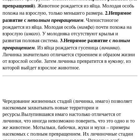
превращений)
. Животное рождается из яйца. Молодая особь
2.Непрямое
похожа на взрослую, только меньшего размера.
развитие с
неполным превращением
. Членистоногое
рождается из яйца. Молодая особь (
нимфа
) почти похожа на
взрослую (
имаго
). У молодняка отсутствуют крылья и
3.
Непрямое развитие с
развитая половая система.
полным
превращением
. Из яйца рождается гусеница (
личинка
).
Личинка значительно отличается строением и образом жизни
от взрослой особи. Затем личинка превратится в
куколку
, из
которой выйдет взрослое животное.
Чередование жизненных стадий (личинка, имаго) позволяет
насекомым захватывать новые территории и
ресурсы.
Вылупившаяся имаго настолько отличается от
личинки, что иногда невозможно поверить, что это одно и то
же животное. Мотыльки, бабочки, жуки и мухи – примеры
насекомых с полным превращением. Их личиночные стадии