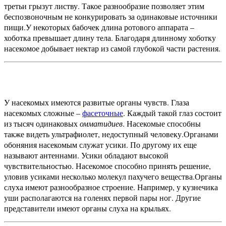
третьи грызут листву. Такое разнообразие позволяет этим
беспозвоночным не конкурировать за одинаковые источники
пищи.
У некоторых бабочек длина ротового аппарата –
хоботка превышает длину тела. Благодаря длинному хоботку
насекомое добывает нектар из самой глубокой части растения.
У насекомых имеются развитые органы чувств. Глаза
насекомых сложные –
фасеточные
. Каждый такой глаз состоит
из тысяч одинаковых
омматидиев
. Насекомые способны
также видеть ультрафиолет, недоступный человеку.
Органами
обоняния насекомым служат усики. По другому их еще
называют антеннами. Усики обладают высокой
чувствительностью. Насекомое способно принять решение,
уловив усиками несколько молекул пахучего вещества.
Органы
слуха имеют разнообразное строение. Например, у кузнечика
уши располагаются на голенях первой пары ног. Другие
представители имеют органы слуха на крыльях.