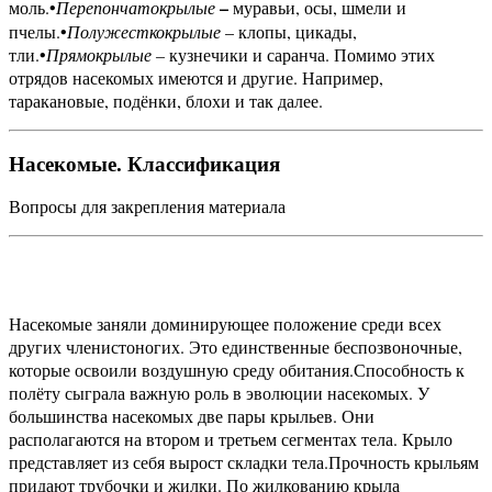
–
моль.
•
Перепончатокрылые
муравьи, осы, шмели и
пчелы.
•
Полужесткокрылые
– клопы, цикады,
тли.
•
Прямокрылые –
кузнечики и саранча.
Помимо этих
отрядов насекомых имеются и другие. Например,
таракановые, подёнки, блохи и так далее.
Насекомые. Классификация
Вопросы для закрепления материала
Насекомые заняли доминирующее положение среди всех
других членистоногих. Это единственные беспозвоночные,
которые освоили воздушную среду обитания.
Способность к
полёту сыграла важную роль в эволюции насекомых. У
большинства насекомых две пары крыльев. Они
располагаются на втором и третьем сегментах тела. Крыло
представляет из себя вырост складки тела.
Прочность крыльям
придают трубочки и жилки. По жилкованию крыла