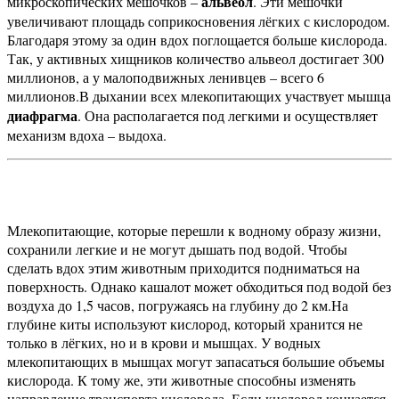
альвеол
микроскопических мешочков –
. Эти мешочки
увеличивают площадь соприкосновения лёгких с кислородом.
Благодаря этому за один вдох поглощается больше кислорода.
Так, у активных хищников количество альвеол достигает 300
миллионов, а у малоподвижных ленивцев – всего 6
миллионов.
В дыхании всех млекопитающих участвует мышца
диафрагма
. Она располагается под легкими и осуществляет
механизм вдоха – выдоха.
Млекопитающие, которые перешли к водному образу жизни,
сохранили легкие и не могут дышать под водой. Чтобы
сделать вдох этим животным приходится подниматься на
поверхность. Однако кашалот может обходиться под водой без
воздуха до 1,5 часов, погружаясь на глубину до 2 км.
На
глубине киты используют кислород, который хранится не
только в лёгких, но и в крови и мышцах. У водных
млекопитающих в мышцах могут запасаться большие объемы
кислорода. К тому же, эти животные способны изменять
направление транспорта кислорода. Если кислород кончается,