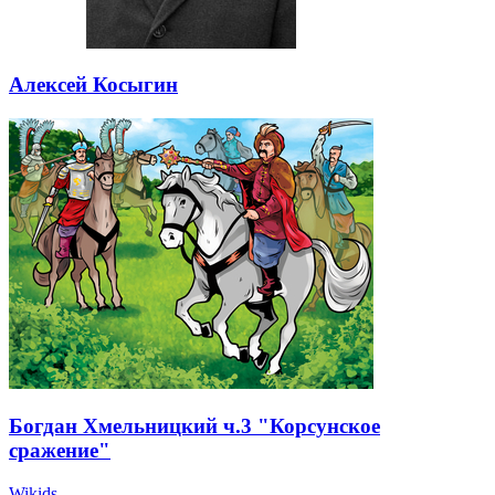
Алексей Косыгин
Богдан Хмельницкий ч.3 "Корсунское
сражение"
Wikids