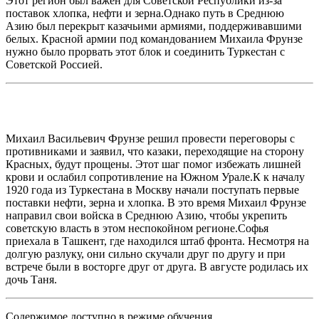
Этот регион был важен для Советской Республики из-за
поставок хлопка, нефти и зерна.Однако путь в Среднюю
Азию был перекрыт казачьими армиями, поддерживавшими
белых. Красной армии под командованием Михаила Фрунзе
нужно было прорвать этот блок и соединить Туркестан с
Советской Россией.
Михаил Васильевич Фрунзе решил провести переговоры с
противниками и заявил, что казаки, переходящие на сторону
Красных, будут прощены. Этот шаг помог избежать лишней
крови и ослабил сопротивление на Южном Урале.К к началу
1920 года из Туркестана в Москву начали поступать первые
поставки нефти, зерна и хлопка. В это время Михаил Фрунзе
направил свои войска в Среднюю Азию, чтобы укрепить
советскую власть в этом неспокойном регионе.Софья
приехала в Ташкент, где находился штаб фронта. Несмотря на
долгую разлуку, они сильно скучали друг по другу и при
встрече были в восторге друг от друга. В августе родилась их
дочь Таня.
Содержимое доступно в режиме обучения