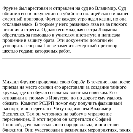
Фрунзе был арестован и отправлен на суд во Владимир. Суд
обвинил его в покушении на убийство полицейского и вынес
смертный приговор. Фрунзе каждое утро ждал казни, но она
откладывалась. В тюрьме у него развилась язва из-за плохого
питания и стресса. Однако его младшая сестра Людмила
обратилась за помощью к учителям института и написала
прошение в защиту брата. Эти документы помогли ей
уговорить генерала Плеве заменить смертный приговор
шестью годами каторжных работ.
Михаил Фрунзе продолжал свою борьбу. В течение года после
приезда на место ссылки его арестовали за создание тайного
кружка, где он обучал ссыльных военным навыкам. Его
отправили в тюрьму в Иркутске, но по дороге ему удалось
сбежать. Комитет РСДРП помог ему получить фальшивый
паспорт, и он переехал в Читу под именем Владимир
Василенко. Там он устроился на работу в управление
переселенцев. В этот период он встретился с Софией
Поповой, дочерью ссыльного народовольца, и они стали
близкими. Они участвовали в различных мероприятиях, таких