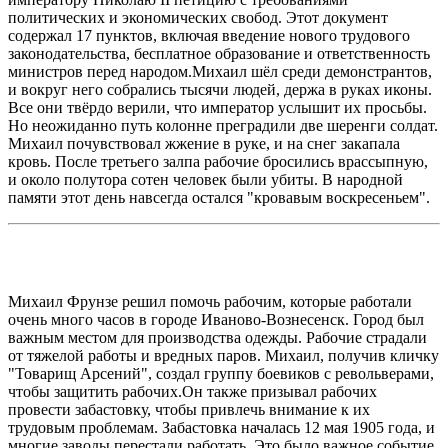
политических и экономических свобод. Этот документ
содержал 17 пунктов, включая введение нового трудового
законодательства, бесплатное образование и ответственность
министров перед народом.Михаил шёл среди демонстрантов,
и вокруг него собрались тысячи людей, держа в руках иконы.
Все они твёрдо верили, что император услышит их просьбы.
Но неожиданно путь колонне преградили две шеренги солдат.
Михаил почувствовал жжение в руке, и на снег закапала
кровь. После третьего залпа рабочие бросились врассыпную,
и около полутора сотен человек были убиты. В народной
памяти этот день навсегда остался "кровавым воскресеньем".
Михаил Фрунзе решил помочь рабочим, которые работали
очень много часов в городе Иваново-Вознесенск. Город был
важным местом для производства одежды. Рабочие страдали
от тяжелой работы и вредных паров. Михаил, получив кличку
"Товарищ Арсений", создал группу боевиков с револьверами,
чтобы защитить рабочих.Он также призывал рабочих
провести забастовку, чтобы привлечь внимание к их
трудовым проблемам. Забастовка началась 12 мая 1905 года, и
многие заводы перестали работать. Это было важное событие