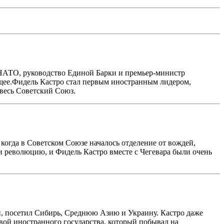
 НАТО, руководство Единой Барки и премьер-министр
ущее.Фидель Кастро стал первым иностранным лидером,
 весь Советский Союз.
когда в Советском Союзе началось отделение от вождей,
ли революцию, и Фидель Кастро вместе с Чегевара были очень
и, посетил Сибирь, Среднюю Азию и Украину. Кастро даже
вой иностранного государства, который побывал на