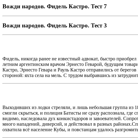
Вожди народов. Фидель Кастро. Тест 7
Вожди народов. Фидель Кастро. Тест 3
Фидель, никогда ранее не известный адвокат, быстро приобрел 
летним аргентинским врачом Эрнесто Геварой, будущим товар
Кастро, Эрнесто Гевара и Рауль Кастро отправились от берего
стороной: яхта села на мель. С трудом выбравшись из затрудн
Выходивших из лодки стреляли, и лишь небольшая группа из 18
смогли скрыться, и полиция Батисты не сразу распознала, где 
видимо, наследовала дух конкистадоров и завоевателей. Сопро
много нападений, диверсий, и действовал в разных районах.Сп
охватила всё население Кубы, и повстанцам удалось разгромит