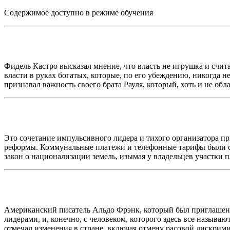
Содержимое доступно в режиме обучения
Фидель Кастро высказал мнение, что власть не игрушка и счи
власти в руках богатых, которые, по его убеждению, никогда 
признавал важность своего брата Рауля, который, хоть и не о
Это сочетание импульсивного лидера и тихого организатора 
реформы. Коммунальные платежи и телефонные тарифы были сн
закон о национализации земель, изымая у владельцев участки п
Американский писатель Альдо Фрэнк, который был приглашен Ф
лидерами, и, конечно, с человеком, которого здесь все называ
отмечал изменения в стране, включая отмену расовой дискримин