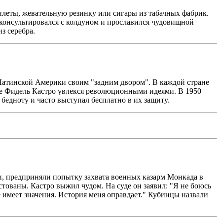
еты, жевательную резинку или сигары из табачных фабрик.
 консультировался с колдуном и прославился чудовищной
з серебра.
Латинской Америки своим "задним двором". В каждой стране
те Фидель Кастро увлекся революционными идеями. В 1950
бедноту и часто выступал бесплатно в их защиту.
, предприняли попытку захвата военных казарм Монкада в
тованы. Кастро выжил чудом. На суде он заявил: "Я не боюсь
е имеет значения. История меня оправдает." Кубинцы назвали