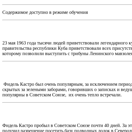
Содержимое доступно в режиме обучения
23 мая 1963 года тысячи людей приветствовали легендарного 
правительства республики Куба приветствовали всех присутст
которому позволили выступить с трибуны Ленинского мавзолея.
Фидель Кастро был очень популярным, за исключением периода
скрытых за зелеными заборами, говоривших о записках и ведущ
популярны в Советском Союзе, их очень тепло встречали.
Фидель Кастро пробыл в Советском Союзе почти 40 дней. За э
получил разрешение посетить базу подводных лодок в Северод