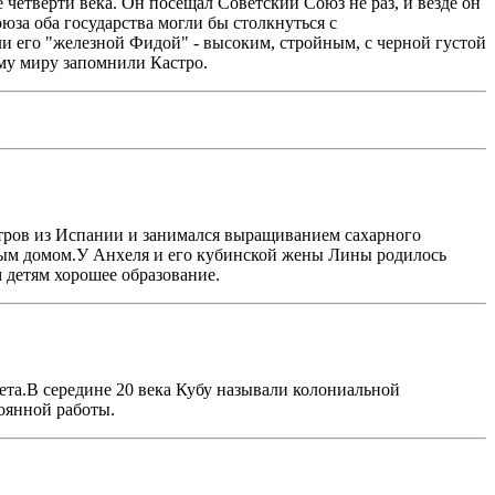
четверти века. Он посещал Советский Союз не раз, и везде он
юза оба государства могли бы столкнуться с
и его "железной Фидой" - высоким, стройным, с черной густой
му миру запомнили Кастро.
остров из Испании и занимался выращиванием сахарного
рным домом.У Анхеля и его кубинской жены Лины родилось
 детям хорошее образование.
ета.В середине 20 века Кубу называли колониальной
оянной работы.