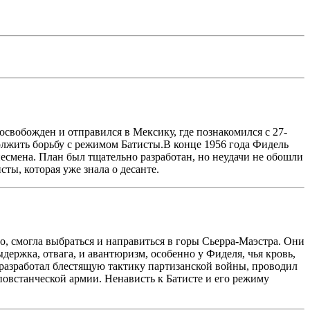
освобожден и отправился в Мексику, где познакомился с 27-
лжить борьбу с режимом Батисты.В конце 1956 года Фидель
несмена. План был тщательно разработан, но неудачи не обошли
ты, которая уже знала о десанте.
о, смогла выбраться и направиться в горы Сьерра-Маэстра. Они
держка, отвага, и авантюризм, особенно у Фиделя, чья кровь,
ь разработал блестящую тактику партизанской войны, проводил
повстанческой армии. Ненависть к Батисте и его режиму