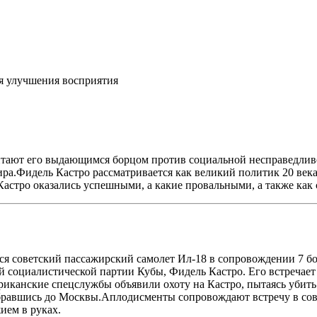
я улучшения восприятия
тают его выдающимся борцом против социальной несправедливост
ра.Фидель Кастро рассматривается как великий политик 20 века
Кастро оказались успешными, а какие провальными, а также как
лся советский пассажирский самолет Ил-18 в сопровождении 7 б
й социалистической партии Кубы, Фидель Кастро. Его встречае
ериканские спецслужбы объявили охоту на Кастро, пытаясь убит
обравшись до Москвы.Аплодисменты сопровождают встречу в сове
ием в руках.