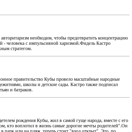
ой авторитаризм необходим, чтобы предотвратить концентрацию
ай - человека с импульсивной харизмой.Фидель Кастро
жным стратегом.
ионное правительство Кубы провело масштабные народные
житиями, школы и детские сады. Кастро также подписал
тьян и батраков.
телем рождения Кубы, жил в самой гуще народа, вместе с его
 том, кто воплотил в жизнь самые дорогие мечты родителей".Он
 парк или на пляж, теперь стоит "вход открыт". Это, по