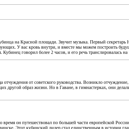
кубинца на Красной площади. Звучит музыка. Первый секретарь
вующих. У вас кровь внутри, и вместе мы можем построить буд
 Кубинец говорил более 2 часов, и его речь транслировалась на
 отчуждения от советского руководства. Возникло отчуждение, 
их другой образ жизни. Но в Гаване, в гимнастерках, они дела
то время он путешествовал по большей части европейской Росси
винске. Этот кубинский лидер стал единственным в истории гла