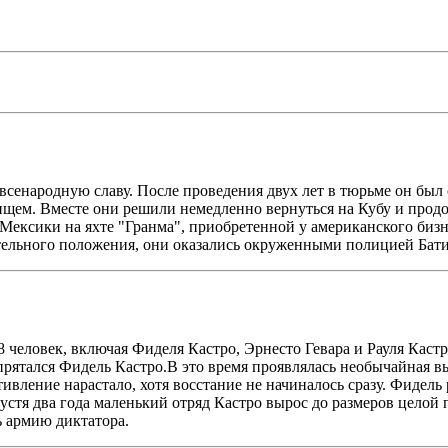
всенародную славу. После проведения двух лет в тюрьме он был 
ищем. Вместе они решили немедленно вернуться на Кубу и продо
в Мексики на яхте "Гранма", приобретенной у американского биз
ительного положения, они оказались окруженными полицией Батис
 человек, включая Фиделя Кастро, Эрнесто Гевара и Рауля Кастр
спрятался Фидель Кастро.В это время проявлялась необычайная вы
тивление нарастало, хотя восстание не начиналось сразу. Фидел
устя два года маленький отряд Кастро вырос до размеров целой 
ь армию диктатора.