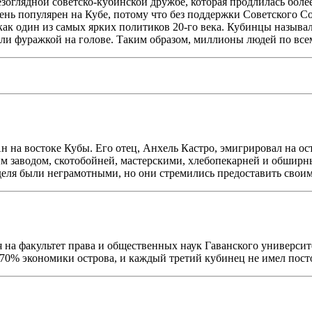
глядной советско-кубинской дружбе, которая продлилась более 
нь популярен на Кубе, потому что без поддержки Советского Со
как один из самых ярких политиков 20-го века. Кубинцы называл
ли фуражкой на голове. Таким образом, миллионы людей по все
Ан на востоке Кубы. Его отец, Анхель Кастро, эмигрировал на 
ным заводом, скотобойней, мастерскими, хлебопекарней и обши
иделя были неграмотными, но они стремились предоставить своим
 на факультет права и общественных наук Гаванского университ
% экономики острова, и каждый третий кубинец не имел пост