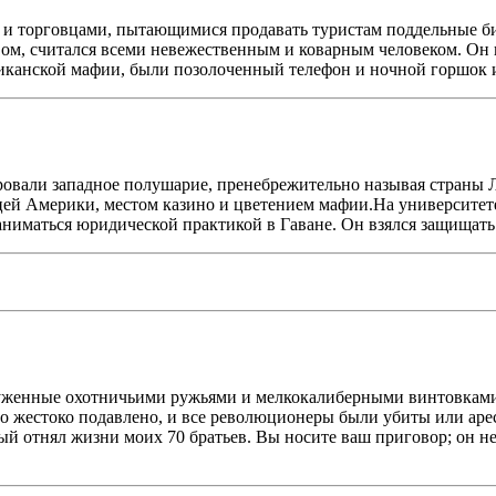
 торговцами, пытающимися продавать туристам поддельные бил
овом, считался всеми невежественным и коварным человеком. Он
риканской мафии, были позолоченный телефон и ночной горшок и
овали западное полушарие, пренебрежительно называя страны 
цей Америки, местом казино и цветением мафии.На университе
аниматься юридической практикой в Гаване. Он взялся защищать 
оруженные охотничьими ружьями и мелкокалиберными винтовками
о жестоко подавлено, и все революционеры были убиты или арес
рый отнял жизни моих 70 братьев. Вы носите ваш приговор; он н