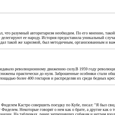
тал, что разумный авторитаризм необходим. По его мнению, так
не делегируют ее народу. История предоставила уникальный случ
бладал такой же харизмой, был методичным, организованным и ва
придавало революционному движению силу.В 1959 году революц
ижены практически до нуля. Заброшенные особняки стали обще
лощадью более 400 гектаров и распределяя их среди бедных крес
иделем Кастро совершить поездку по Кубе, писал: "Я был свиде
ют Фиделем. Некоторые говорят о нем как о брате, а другие как о
ации. На табличках, ранее запрещавших собакам и неграм вход в