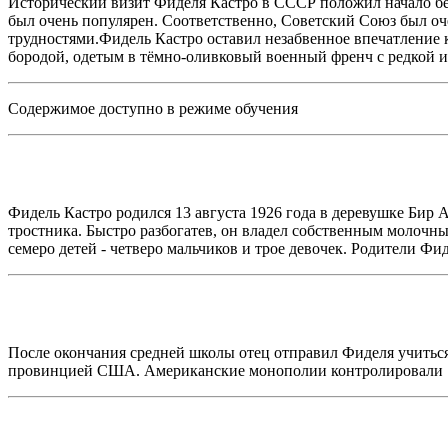
Исторический визит Фиделя Кастро в СССР положил начало безо
был очень популярен. Соответственно, Советский Союз был оче
трудностями.Фидель Кастро оставил незабвенное впечатление 
бородой, одетым в тёмно-оливковый военный френч с редкой и
Содержимое доступно в режиме обучения
Фидель Кастро родился 13 августа 1926 года в деревушке Бир 
тростника. Быстро разбогатев, он владел собственным молоч
семеро детей - четверо мальчиков и трое девочек. Родители Ф
После окончания средней школы отец отправил Фиделя учиться
провинцией США. Американские монополии контролировали 70