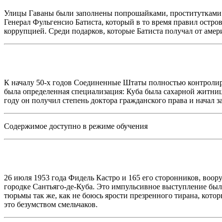
Улицы Гаваны были заполнены попрошайками, проститутками и
Генерал Фульгенсио Батиста, который в то время правил остр
коррупцией. Среди подарков, которые Батиста получал от аме
К началу 50-х годов Соединенные Штаты полностью контролир
была определенная специализация: Куба была сахарной житни
году он получил степень доктора гражданского права и начал з
Содержимое доступно в режиме обучения
26 июля 1953 года Фидель Кастро и 165 его сторонников, во
городке Сантьяго-де-Куба. Это импульсивное выступление был
тюрьмы так же, как не боюсь ярости презренного тирана, кото
это безумством смельчаков.