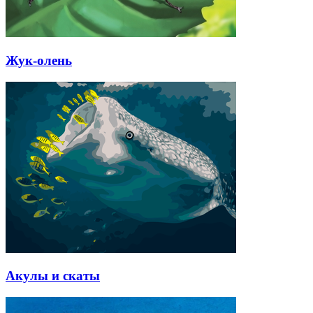
Жук-олень
Акулы и скаты