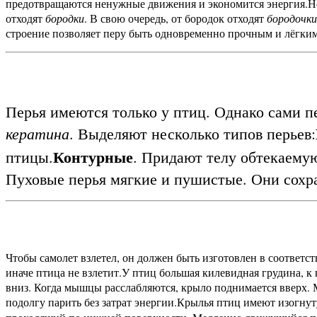
предотвращаются ненужные движения и экономится энергия.
Н
отходят
бородки
. В свою очередь, от бородок отходят
бородочки
строение позволяет перу быть одновременно прочным и лёгки
Перья имеются только у птиц. Однако сами п
кератина
. Выделяют несколько типов перьев:
Контурные
птицы.
. Придают телу обтекаему
Пуховые перья мягкие и пушистые. Они сохра
Чтобы самолет взлетел, он должен быть изготовлен в соответ
иначе птица не взлетит.
У птиц большая килевидная грудина, 
вниз. Когда мышцы расслабляются, крыло поднимается вверх. 
подолгу парить без затрат энергии.
Крылья птиц имеют изогнуту