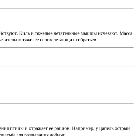
ействуют. Киль и тяжелые летательные мышцы исчезают. Масса
начительно тяжелее своих летающих собратьев.
ения птицы и отражает ее рацион. Например, у цапель острый
оватый для разрывания добычи.