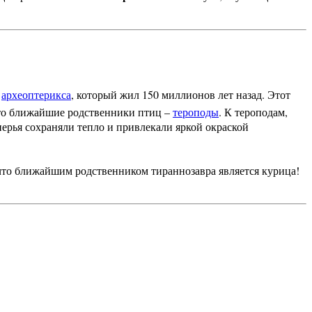
и
археоптерикса
, который жил 150 миллионов лет назад. Этот
что ближайшие родственники птиц –
тероподы
. К тероподам,
ерья сохраняли тепло и привлекали яркой окраской
 что ближайшим родственником тираннозавра является курица!