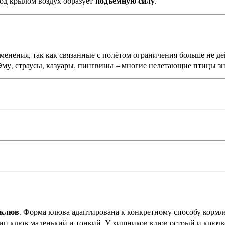
подъёмную силу
од крылом воздух образует
.
менения, так как связанные с полётом ограничения больше не д
 Эму, страусы, казуары, пингвины – многие нелетающие птицы з
клюв
. Форма клюва адаптирована к конкретному способу кормл
иц клюв маленький и тонкий. У хищников клюв острый и крючк