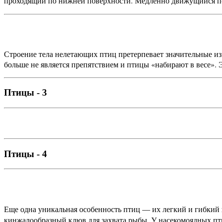
проходящий по нижней поверхности. Медленно движущийся п
Строение тела нелетающих птиц претерпевает значительные из
больше не является препятствием и птицы «набирают в весе».
Птицы - 3
Птицы - 4
Еще одна уникальная особенность птиц — их легкий и гибкий
кинжалообразный клюв для захвата рыбы. У насекомоядных пт