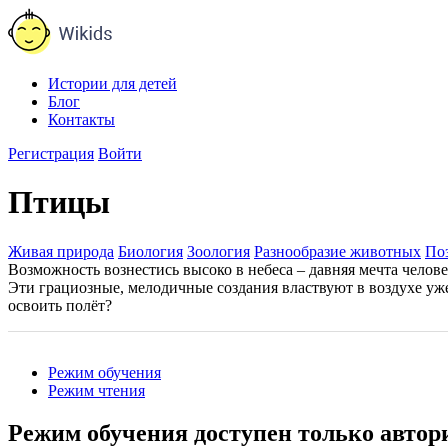
Истории для детей
Блог
Контакты
Регистрация
Войти
Птицы
Живая природа
Биология
Зоология
Разнообразие животных
По
Возможность вознестись высоко в небеса – давняя мечта челов
Эти грациозные, мелодичные создания властвуют в воздухе уже
освоить полёт?
Режим обучения
Режим чтения
Режим обучения доступен только авто