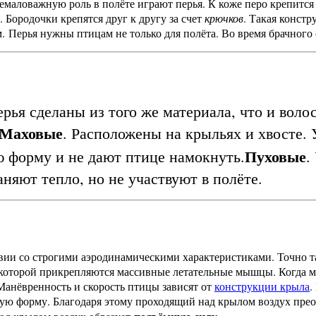
емаловажную роль в полёте играют перья. К коже перо крепитс
. Бородочки крепятся друг к другу за счет
крючков
. Такая констр
м.
Перья нужны птицам не только для полёта. Во время брачного
ерья сделаны из того же материала, что и во
Маховые
. Расположены на крыльях и хвосте.
Пуховые
ю форму и не дают птице намокнуть.
.
няют тепло, но не участвуют в полёте.
ствии со строгими аэродинамическими характеристиками. Точно 
к которой прикрепляются массивные летательные мышцы. Когд
Манёвренность и скорость птицы зависят от
конструкции крыла
.
ю форму. Благодаря этому проходящий над крылом воздух преод