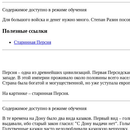
Содержимое доступно в режиме обучения
Для большого войска и денег нужно много. Степан Разин посо
Полезные ссылки
Старинная Персия
Персия – одна из древнейших цивилизаций. Первая Персидская
западе. В этой империи проживало около половины всего насе
Страна была богатой и могущественной, но уже уступала евро
На картинке – старинная Персия.
Содержимое доступно в режиме обучения
В те времена на Дону было два вида казаков. Первый вид – го
выдавали, ибо старый закон гласил: "С Дону выдачи нет". Голы
Голутвенные казаки часто недолюбливали казацкую верхушку.