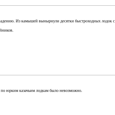
ападению. Из камышей вынырнули десятки быстроходных лодок 
йников.
ь по юрким казачьим лодкам было невозможно.