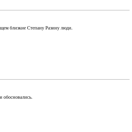
дущем близкие Степану Разину люди.
ки обосновались.