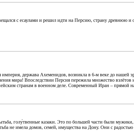
вещался с есаулами и решил идти на Персию, страну древнюю и 
 империя, держава Ахеменидов, возникла в 6-м веке до нашей э
ления мира! Впоследствии Персия пережила множество взлётов и
пейским странам в военном деле. Современный Иран – прямой н
лытьба, голу́твенные казаки. Это по большей части были мужик
тьба не имела домов, семей, имущества на Дону. Они с радостью