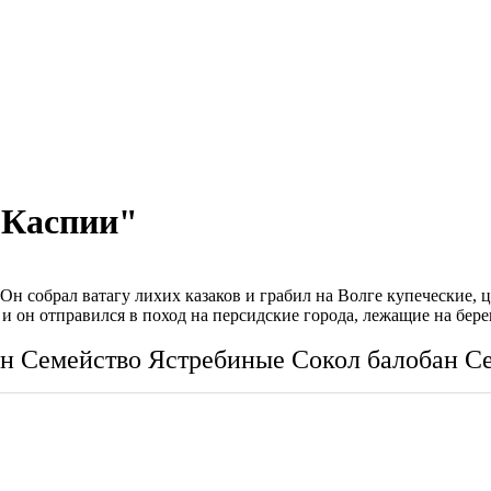
и Каспии"
 Он собрал ватагу лихих казаков и грабил на Волге купеческие,
 и он отправился в поход на персидские города, лежащие на бе
ун
Семейство Ястребиные
Сокол балобан
С