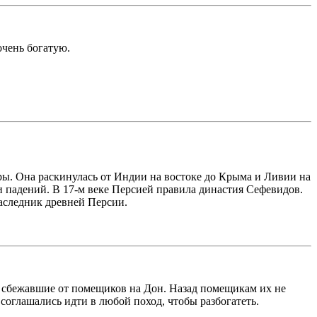
очень богатую.
ры. Она раскинулась от Индии на востоке до Крыма и Ливии на
 падений. В 17-м веке Персией правила династия Сефевидов.
аследник древней Персии.
и, сбежавшие от помещиков на Дон. Назад помещикам их не
 соглашались идти в любой поход, чтобы разбогатеть.