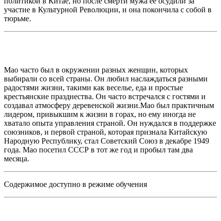
политикой в Китае, но после смерти мужа ее осудили за
участие в Культурной Революции, и она покончила с собой в
тюрьме.
Мао часто был в окружении разных женщин, которых
выбирали со всей страны. Он любил наслаждаться разными
радостями жизни, такими как веселье, еда и простые
крестьянские празднества. Он часто встречался с гостями и
создавал атмосферу деревенской жизни.Мао был практичным
лидером, привыкшим к жизни в горах, но ему иногда не
хватало опыта управления страной. Он нуждался в поддержке
союзников, и первой страной, которая признала Китайскую
Народную Республику, стал Советский Союз в декабре 1949
года. Мао посетил СССР в тот же год и пробыл там два
месяца.
Содержимое доступно в режиме обучения