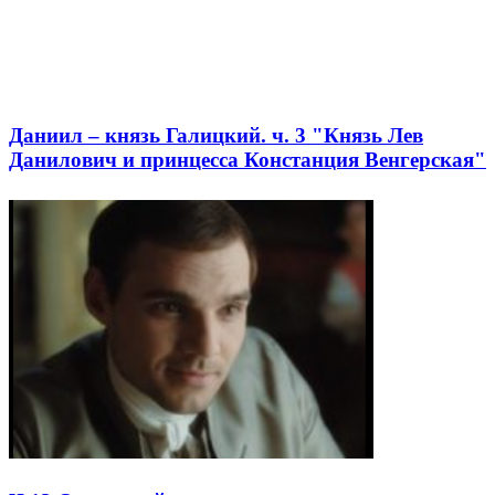
Даниил – князь Галицкий. ч. 3 "Князь Лев
Данилович и принцесса Констанция Венгерская"