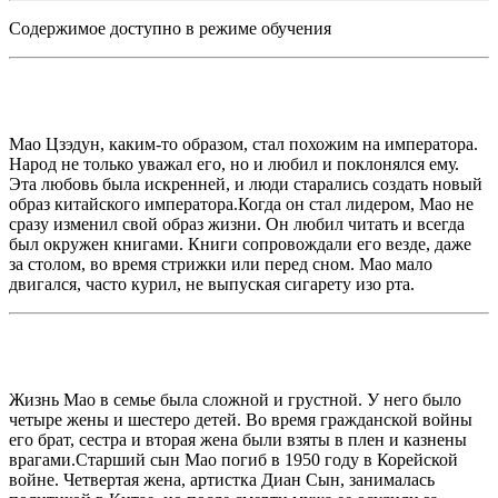
Содержимое доступно в режиме обучения
Мао Цзэдун, каким-то образом, стал похожим на императора.
Народ не только уважал его, но и любил и поклонялся ему.
Эта любовь была искренней, и люди старались создать новый
образ китайского императора.Когда он стал лидером, Мао не
сразу изменил свой образ жизни. Он любил читать и всегда
был окружен книгами. Книги сопровождали его везде, даже
за столом, во время стрижки или перед сном. Мао мало
двигался, часто курил, не выпуская сигарету изо рта.
Жизнь Мао в семье была сложной и грустной. У него было
четыре жены и шестеро детей. Во время гражданской войны
его брат, сестра и вторая жена были взяты в плен и казнены
врагами.Старший сын Мао погиб в 1950 году в Корейской
войне. Четвертая жена, артистка Диан Сын, занималась