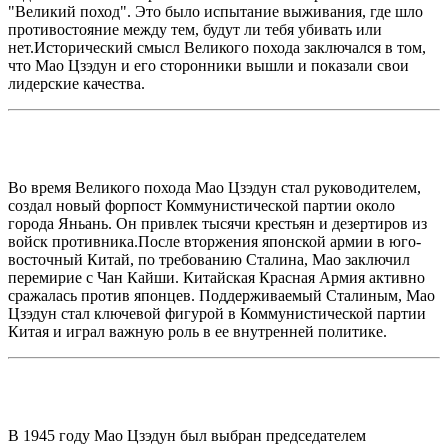
"Великий поход". Это было испытание выживания, где шло
противостояние между тем, будут ли тебя убивать или
нет.Исторический смысл Великого похода заключался в том,
что Мао Цзэдун и его сторонники вышли и показали свои
лидерские качества.
Во время Великого похода Мао Цзэдун стал руководителем,
создал новый форпост Коммунистической партии около
города Яньань. Он привлек тысячи крестьян и дезертиров из
войск противника.После вторжения японской армии в юго-
восточный Китай, по требованию Сталина, Мао заключил
перемирие с Чан Кайши. Китайская Красная Армия активно
сражалась против японцев. Поддерживаемый Сталиным, Мао
Цзэдун стал ключевой фигурой в Коммунистической партии
Китая и играл важную роль в ее внутренней политике.
В 1945 году Мао Цзэдун был выбран председателем