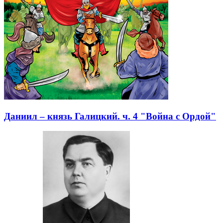
Даниил – князь Галицкий. ч. 4 "Война с Ордой"