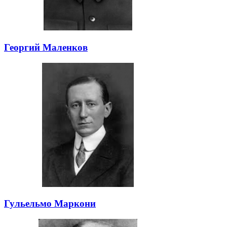
Георгий Маленков
Гульельмо Маркони