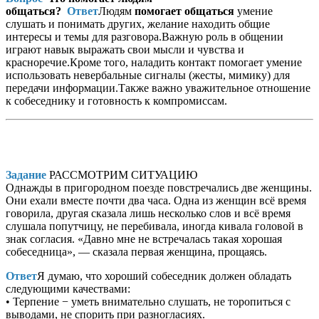
общаться?
Ответ
Людям
помогает общаться
умение
слушать и понимать других, желание находить общие
интересы и темы для разговора.Важную роль в общении
играют навык выражать свои мысли и чувства и
красноречие.Кроме того, наладить контакт помогает умение
использовать невербальные сигналы (жесты, мимику) для
передачи информации.Также важно уважительное отношение
к собеседнику и готовность к компромиссам.
Задание
РАССМОТРИМ СИТУАЦИЮ
Однажды в пригородном поезде повстречались две женщины.
Они ехали вместе почти два часа. Одна из женщин всё время
говорила, другая сказала лишь несколько слов и всё время
слушала попутчицу, не перебивала, иногда кивала головой в
знак согласия. «Давно мне не встречалась такая хорошая
собеседница», — сказала первая женщина, прощаясь.
Ответ
Я думаю, что хороший собеседник должен обладать
следующими качествами:
• Терпение − уметь внимательно слушать, не торопиться с
выводами, не спорить при разногласиях.