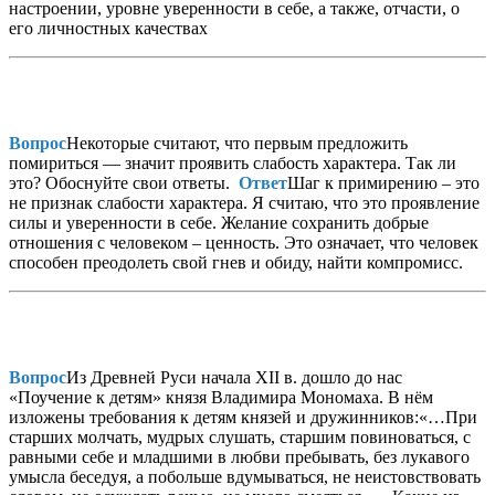
настроении, уровне уверенности в себе, а также, отчасти, о
его личностных качествах
Вопрос
Некоторые считают, что первым предложить
помириться — значит проявить слабость характера. Так ли
это? Обоснуйте свои ответы.
Ответ
Шаг к примирению – это
не признак слабости характера. Я считаю, что это проявление
силы и уверенности в себе. Желание сохранить добрые
отношения с человеком – ценность. Это означает, что человек
способен преодолеть свой гнев и обиду, найти компромисс.
Вопрос
Из Древней Руси начала XII в. дошло до нас
«Поучение к детям» князя Владимира Мономаха. В нём
изложены требования к детям князей и дружинников:«…При
старших молчать, мудрых слушать, старшим повиноваться, с
равными себе и младшими в любви пребывать, без лукавого
умысла беседуя, а побольше вдумываться, не неистовствовать