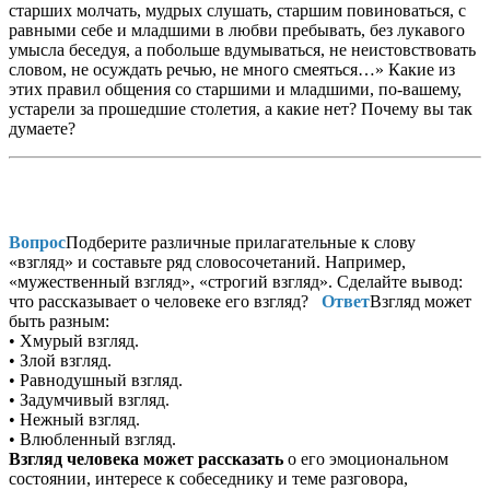
старших молчать, мудрых слушать, старшим повиноваться, с
равными себе и младшими в любви пребывать, без лукавого
умысла беседуя, а побольше вдумываться, не неистовствовать
словом, не осуждать речью, не много смеяться…» Какие из
этих правил общения со старшими и младшими, по-вашему,
устарели за прошедшие столетия, а какие нет? Почему вы так
думаете?
Вопрос
Подберите различные прилагательные к слову
«взгляд» и составьте ряд словосочетаний. Например,
«мужественный взгляд», «строгий взгляд». Сделайте вывод:
что рассказывает о человеке его взгляд?
Ответ
Взгляд может
быть разным:
• Хмурый взгляд.
• Злой взгляд.
• Равнодушный взгляд.
• Задумчивый взгляд.
• Нежный взгляд.
• Влюбленный взгляд.
Взгляд человека может рассказать
о его эмоциональном
состоянии, интересе к собеседнику и теме разговора,