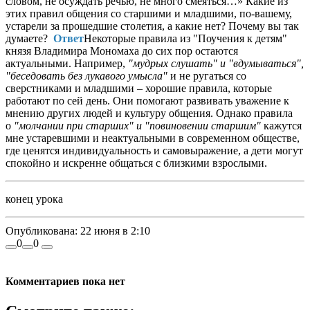
словом, не осуждать речью, не много смеяться…» Какие из
этих правил общения со старшими и младшими, по-вашему,
устарели за прошедшие столетия, а какие нет? Почему вы так
думаете?
Ответ
Некоторые правила из "Поучения к детям"
князя Владимира Мономаха до сих пор остаются
актуальными. Например,
"мудрых слушать" и "вдумываться",
"беседовать без лукавого умысла"
и не ругаться со
сверстниками и младшими – хорошие правила, которые
работают по сей день. Они помогают развивать уважение к
мнению других людей и культуру общения. Однако правила
о
"молчании при старших" и "повиновении старшим"
кажутся
мне устаревшими и неактуальными в современном обществе,
где ценятся индивидуальность и самовыражение, а дети могут
спокойно и искренне общаться с близкими взрослыми.
конец урока
Опубликована:
22 июня в 2:10
0
0
Комментариев пока нет