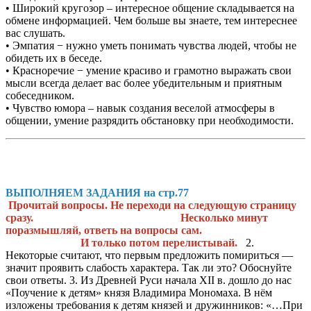
• Широкий кругозор – интересное общение складывается на
обмене информацией. Чем больше вы знаете, тем интереснее
вас слушать.
• Эмпатия − нужно уметь понимать чувства людей, чтобы не
обидеть их в беседе.
• Красноречие − умение красиво и грамотно выражать свои
мысли всегда делает вас более убедительным и приятным
собеседником.
• Чувство юмора – навык создания веселой атмосферы в
общении, умение разрядить обстановку при необходимости.
ВЫПОЛНЯЕМ ЗАДАНИЯ на стр.77
Прочитай вопросы. Не переходи на следующую страницу
сразу. Несколько минут
поразмышляй, ответь на вопросы сам.
И только потом перелистывай.
2.
Некоторые считают, что первым предложить помириться —
значит проявить слабость характера. Так ли это? Обоснуйте
свои ответы. 3. Из Древней Руси начала XII в. дошло до нас
«Поучение к детям» князя Владимира Мономаха. В нём
изложены требования к детям князей и дружинников: «…При