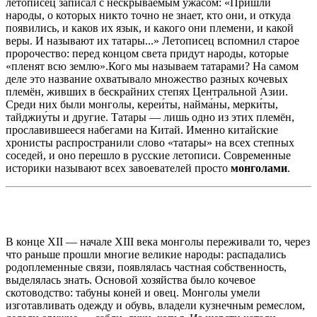
летописец записал с нескрываемым ужасом: «Пришли
народы, о которых никто точно не знает, кто они, и откуда
появились, и каков их язык, и какого они племени, и какой
веры. И называют их татары...» Летописец вспомнил старое
пророчество: перед концом света придут народы, которые
«пленят всю землю».Кого мы называем татарами? На самом
деле это название охватывало множество разных кочевых
племён, живших в бескрайних степях Центральной Азии.
Среди них были монголы, кереи́ты, найма́ны, мерки́ты,
тайджиу́ты и другие. Татары — лишь одно из этих племён,
прославившееся набегами на Китай. Именно китайские
хронисты распространили слово «татары» на всех степных
соседей, и оно перешло в русские летописи. Современные
историки называют всех завоевателей просто
монголами
.
В конце XII — начале XIII века монголы переживали то, через
что раньше прошли многие великие народы: распадались
родоплеменные связи, появлялась частная собственность,
выделялась знать. Основой хозяйства было кочевое
скотоводство: табуны коней и овец. Монголы умели
изготавливать одежду и обувь, владели кузнечным ремеслом,