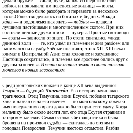
делали оружие — сабли, луки, копья. Из шерсти катали
войлок и покрывали им переносные жилища — юрты,
которые можно было разобрать и перевезти за несколько
часов.Общество делилось на богатых и бедных. Вожди —
ха́ны
— и родоплеменная знать —
нойо́ны
— владели
лучшими пастбищами и многочисленным скотом. При них
состояли личные дружинники — нукеры. Простые скотоводы
— араты — зависели от знати. По степи скитались «люди
длинной воли» — те, кто ушёл из племени и жил разбоем или
нанимался на службу.Учёные полагают, что в XII–XIII веках
климат в Центральной Азии стал холоднее и засушливее.
Пастбища сократились, и племена всё яростнее бились друг с
другом за кочевья.
Именно нехватка земли и скота толкала
монголов к новым завоеваниям.
Среди монгольских вождей в конце XII века выделился
Темучи́н
— будущий
Чингисха́н
. Его история начиналась
трагически. Отец Темучина, воин Есугей, победил татарского
хана и назвал сына его именем — по монгольскому обычаю
имя поверженного врага должно было принести удачу. Когда
мальчику было около десяти лет, его отца Есугея отравили в
татарском кочевье. Семья осталась без защитника и была
брошена на произвол судьбы — скиталась по степям и
голодала.Повзрослев, Темучин жестоко отомстил. Разбив