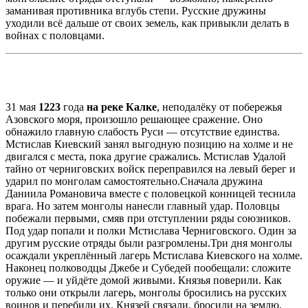
заманивая противника вглубь степи. Русские дружины
уходили всё дальше от своих земель, как привыкли делать в
войнах с половцами.
31 мая
1223
года
на реке Калке
, неподалёку от побережья
Азовского моря, произошло решающее сражение. Оно
обнажило главную слабость Руси — отсутствие единства.
Мстислав Киевский занял выгодную позицию на холме и не
двигался с места, пока другие сражались. Мстислав Удалой
тайно от черниговских войск переправился на левый берег и
ударил по монголам самостоятельно.Сначала дружина
Даниила Романовича вместе с половецкой конницей теснила
врага. Но затем монголы нанесли главный удар. Половцы
побежали первыми, смяв при отступлении ряды союзников.
Под удар попали и полки Мстислава Черниговского. Один за
другим русские отряды были разгромлены.Три дня монголы
осаждали укреплённый лагерь Мстислава Киевского на холме.
Наконец полководцы Джебе и Субедей пообещали: сложите
оружие — и уйдёте домой живыми. Князья поверили. Как
только они открыли лагерь, монголы бросились на русских
воинов и перебили их. Князей связали, бросили на землю,