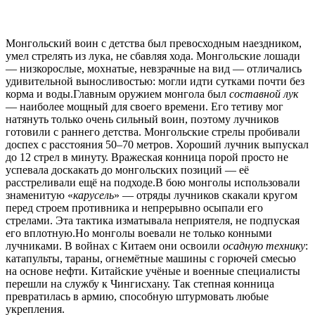
Монгольский воин с детства был превосходным наездником,
умел стрелять из лука, не сбавляя хода. Монгольские лошади
— низкорослые, мохнатые, невзрачные на вид — отличались
удивительной выносливостью: могли идти сутками почти без
корма и воды.Главным оружием монгола был
составной лук
— наиболее мощный для своего времени. Его тетиву мог
натянуть только очень сильный воин, поэтому лучников
готовили с раннего детства. Монгольские стрелы пробивали
доспех с расстояния 50–70 метров. Хороший лучник выпускал
до 12 стрел в минуту. Вражеская конница порой просто не
успевала доскакать до монгольских позиций — её
расстреливали ещё на подходе.В бою монголы использовали
знаменитую «
карусель
» — отряды лучников скакали кругом
перед строем противника и непрерывно осыпали его
стрелами. Эта тактика изматывала неприятеля, не подпуская
его вплотную.Но монголы воевали не только конными
лучниками. В войнах с Китаем они освоили
осадную технику
:
катапульты, тараны, огнемётные машины с горючей смесью
на основе нефти. Китайские учёные и военные специалисты
перешли на службу к Чингисхану. Так степная конница
превратилась в армию, способную штурмовать любые
укрепления.