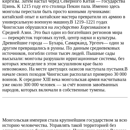
кирги́зы. Затем настал черёд Северного Китая — государства
Цзинь. К 1215 году его столица Пекин пала. Именно здесь
монголы перестали быть просто конными лучниками:
китайский опыт и китайские мастера превратили их армию в
универсальную военную машину.В 1219–1221 годах
Чингисхан обрушился на
государство Хорезмша́хов
в
Средней Азии. Это был один из богатейших регионов мира
— перекрёсток торговых путей, центр науки и культуры.
Древнейшие города — Бухара́, Самарка́нд, Урге́нч— один за
другим превращались в руины. По данным средневековых
источников, погибли сотни тысяч людей. Пышные сады
высыхали: монголы разрушали ирригационные системы, без
которых земледелие в этом засушливом крае было
невозможно. На месте цветущих оазисов наступала пустыня.В
начале своих походов Чингисхан располагал примерно 30 000
воинов. К середине XIII века монгольская армия насчитывала
уже около 300 000 человек — за счёт воинов завоёванных
народов, которых включали в собственные тумены.
Монгольская империя стала крупнейшим государством за всю
историю человечества. Управлять такой территорией без