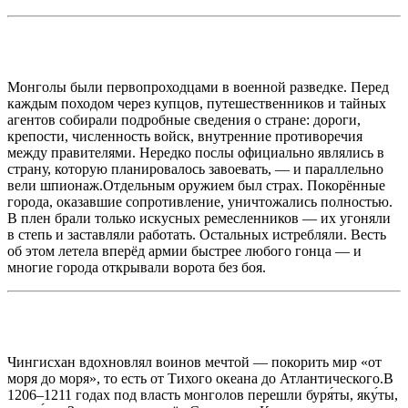
Монголы были первопроходцами в военной разведке. Перед
каждым походом через купцов, путешественников и тайных
агентов собирали подробные сведения о стране: дороги,
крепости, численность войск, внутренние противоречия
между правителями. Нередко послы официально являлись в
страну, которую планировалось завоевать, — и параллельно
вели шпионаж.Отдельным оружием был страх. Покорённые
города, оказавшие сопротивление, уничтожались полностью.
В плен брали только искусных ремесленников — их угоняли
в степь и заставляли работать. Остальных истребляли. Весть
об этом летела вперёд армии быстрее любого гонца — и
многие города открывали ворота без боя.
Чингисхан вдохновлял воинов мечтой — покорить мир «от
моря до моря», то есть от Тихого океана до Атлантического.В
1206–1211 годах под власть монголов перешли буря́ты, яку́ты,