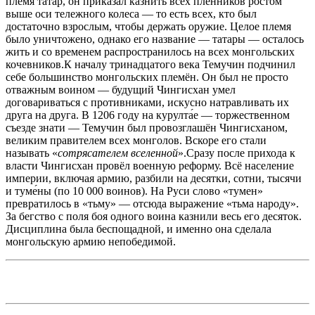
племя татар, он приказал казнить всех пленников ростом
выше оси тележного колеса — то есть всех, кто был
достаточно взрослым, чтобы держать оружие. Целое племя
было уничтожено, однако его название — татары — осталось
жить и со временем распространилось на всех монгольских
кочевников.К началу тринадцатого века Темучин подчинил
себе большинство монгольских племён. Он был не просто
отважным воином — будущий Чингисхан умел
договариваться с противниками, искусно натравливать их
друга на друга. В 1206 году на курулта́е — торжественном
съезде знати — Темучин был провозглашён Чингисханом,
великим правителем всех монголов. Вскоре его стали
называть «
сотрясателем вселенной
».Сразу после прихода к
власти Чингисхан провёл военную реформу. Всё население
империи, включая армию, разбили на десятки, сотни, тысячи
и туме́ны (по 10 000 воинов). На Руси слово «тумен»
превратилось в «тьму» — отсюда выражение «тьма народу».
За бегство с поля боя одного воина казнили весь его десяток.
Дисциплина была беспощадной, и именно она сделала
монгольскую армию непобедимой.