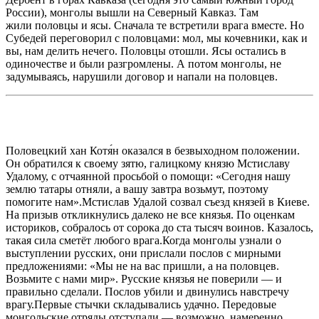
России), монголы вышли на Северный Кавказ. Там
жили половцы и ясы. Сначала те встретили врага вместе. Но
Субедей переговорил с половцами: мол, мы кочевники, как и
вы, нам делить нечего. Половцы отошли. Ясы остались в
одиночестве и были разгромлены. А потом монголы, не
задумываясь, нарушили договор и напали на половцев.
Половецкий хан Котя́н оказался в безвыходном положении.
Он обратился к своему зятю, галицкому князю Мстиславу
Удалому, с отчаянной просьбой о помощи: «Сегодня нашу
землю татары отняли, а вашу завтра возьмут, поэтому
помогите нам».Мстислав Удалой созвал съезд князей в Киеве.
На призыв откликнулись далеко не все князья. По оценкам
историков, собралось от сорока до ста тысяч воинов. Казалось,
такая сила сметёт любого врага.Когда монголы узнали о
выступлении русских, они прислали послов с мирными
предложениями: «Мы не на вас пришли, а на половцев.
Возьмите с нами мир». Русские князья не поверили — и
правильно сделали. Послов убили и двинулись навстречу
врагу.Первые стычки складывались удачно. Передовые
монгольские отряды отступали — возможно, намеренно