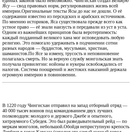
единых законов было невозможно. Чингисхан создал
Великую
Я́су
— свод правовых норм, регулировавших жизнь всей
империи.Оригинальные тексты Ясы до нас не дошли. О её
содержании известно из персидских и арабских источников.
По мнению историков, Яса существовала прежде всего как
устное право — её знали наизусть и передавали из уст в уста.
Одним из важнейших принципов была веротерпимость:
каждый подданный великого хана мог исповедовать любую
религию. Это помогало удерживать в подчинении сотни
разных народов — буддистов, мусульман, христиан,
шаманистов.По Ясе за измену, трусость и неповиновение
полагалась смерть. Но за верную службу монгольская знать
получала привилегии: нойоны и нукеры освобождались от
налогов. Система поощрений и жестоких наказаний держала
огромную империю в повиновении.
В 1220 году Чингисхан отправил на запад отборный отряд —
40 000 тысяч воинов под командованием двух лучших
полководцев: молодого и дерзкого Джебе и опытного,
хитроумного Субедея. Это был разведывательный рейд — по
меркам монголов, небольшой.Обойдя неприступную крепость
Дербент в горах Кавказа (сегодня это самый южный город