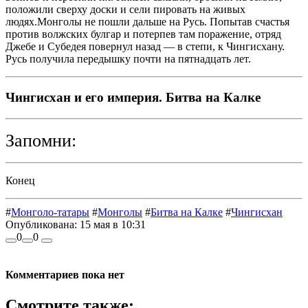
положили сверху доски и сели пировать на живых
людях.Монголы не пошли дальше на Русь. Попытав счастья
против волжских булгар и потерпев там поражение, отряд
Джебе и Субедея повернул назад — в степи, к Чингисхану.
Русь получила передышку почти на пятнадцать лет.
Чингисхан и его империя. Битва на Калке
Запомни:
Конец
#
Монголо-татары
#
Монголы
#
Битва на Калке
#
Чингисхан
Опубликована:
15 мая в 10:31
0
0
Комментариев пока нет
Смотрите также: