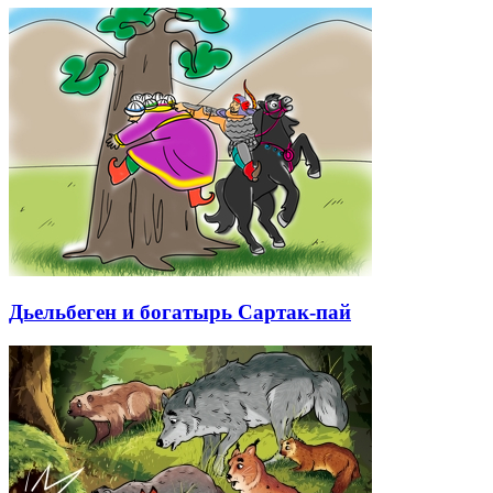
Дьельбеген и богатырь Сартак-пай