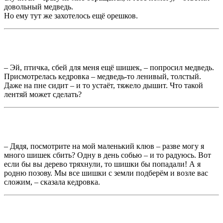
довольный медведь.
Но ему тут же захотелось ещё орешков.
– Эй, птичка, сбей для меня ещё шишек, – попросил медведь.
Присмотрелась кедровка – медведь-то ленивый, толстый.
Даже на пне сидит – и то устаёт, тяжело дышит. Что такой
лентяй может сделать?
– Дядя, посмотрите на мой маленький клюв – разве могу я
много шишек сбить? Одну в день собью – и то радуюсь. Вот
если бы вы дерево тряхнули, то шишки бы попадали! А я
родню позову. Мы все шишки с земли подберём и возле вас
сложим, – сказала кедровка.