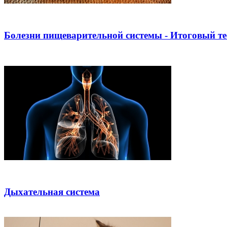
Болезни пищеварительной системы - Итоговый те
Дыхательная система