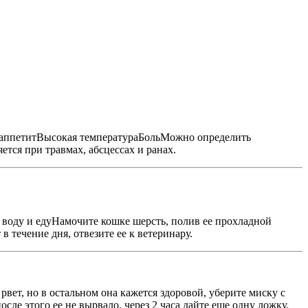
й аппетитВысокая температураБольМожно определить
ется при травмах, абсцессах и ранах.
 воду и едуНамочите кошке шерсть, полив ее прохладной
 течение дня, отвезите ее к ветеринару.
ет, но в остальном она кажется здоровой, уберите миску с
сле этого ее не вырвало, через 2 часа дайте еще одну ложку.