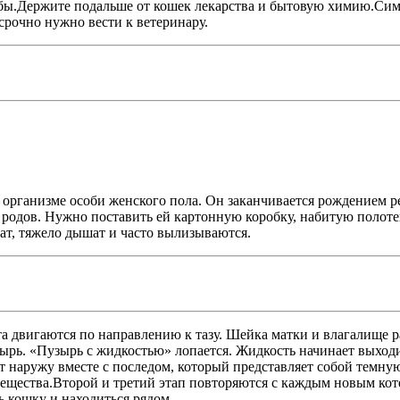
ибы.Держите подальше от кошек лекарства и бытовую химию.Си
срочно нужно вести к ветеринару.
 организме особи женского пола. Он заканчивается рождением р
 родов. Нужно поставить ей картонную коробку, набитую полоте
ат, тяжело дышат и часто вылизываются.
тята двигаются по направлению к тазу. Шейка матки и влагалище
зырь. «Пузырь с жидкостью» лопается. Жидкость начинает выходи
т наружу вместе с последом, который представляет собой темную
 вещества.Второй и третий этап повторяются с каждым новым ко
ь кошку и находиться рядом.