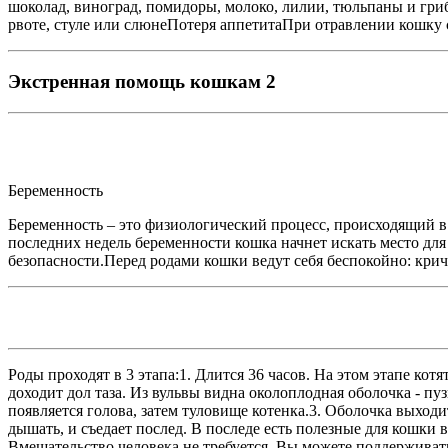
шоколад, виноград, помидоры, молоко, лилии, тюльпаны и гр
рвоте, стуле или слюнеПотеря аппетитаПри отравлении кошку 
Экстренная помощь кошкам 2
Беременность
Беременность – это физиологический процесс, происходящий в
последних недель беременности кошка начнет искать место для
безопасности.Перед родами кошки ведут себя беспокойно: крич
Роды проходят в 3 этапа:1. Длится 36 часов. На этом этапе ко
доходит дол таза. Из вульвы видна околоплодная оболочка - пу
появляется голова, затем туловище котенка.3. Оболочка выходи
дышать, и съедает послед. В последе есть полезные для кошки
Вмешательство человека не требуется. Вы можете поддерживат