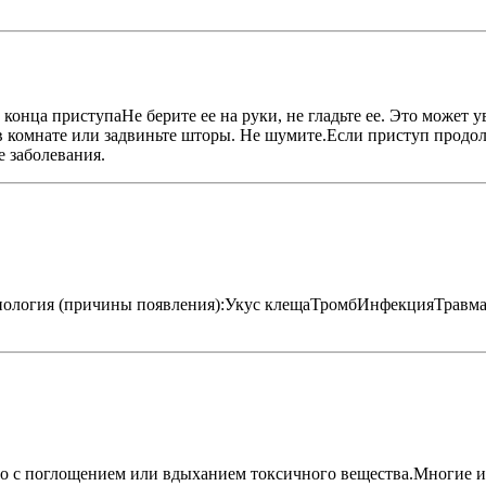
 конца приступаНе берите ее на руки, не гладьте ее. Это может 
 комнате или задвиньте шторы. Не шумите.Если приступ продолж
е заболевания.
тиология (причины появления):Укус клещаТромбИнфекцияТравм
ано с поглощением или вдыханием токсичного вещества.Многие 