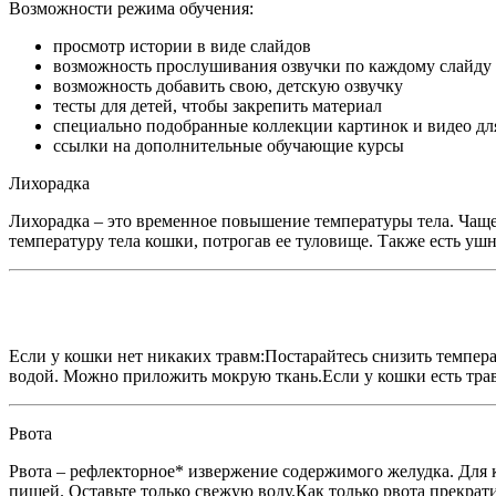
Возможности режима обучения:
просмотр истории в виде слайдов
возможность прослушивания озвучки по каждому слайду
возможность добавить свою, детскую озвучку
тесты для детей, чтобы закрепить материал
специально подобранные коллекции картинок и видео дл
ссылки на дополнительные обучающие курсы
Лихорадка
Лихорадка – это временное повышение температуры тела. Ча
температуру тела кошки, потрогав ее туловище. Также есть ушн
Если у кошки нет никаких травм:Постарайтесь снизить темпер
водой. Можно приложить мокрую ткань.Если у кошки есть травма
Рвота
Рвота – рефлекторное* извержение содержимого желудка. Для к
пищей. Оставьте только свежую воду.Как только рвота прекратит