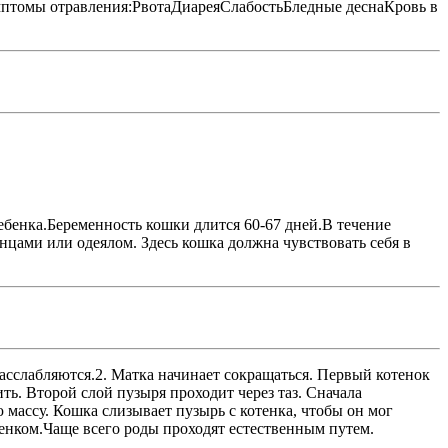
мптомы отравления:РвотаДиареяСлабостьБледные деснаКровь в
ебенка.Беременность кошки длится 60-67 дней.В течение
нцами или одеялом. Здесь кошка должна чувствовать себя в
 расслабляются.2. Матка начинает сокращаться. Первый котенок
ть. Второй слой пузыря проходит через таз. Сначала
 массу. Кошка слизывает пузырь с котенка, чтобы он мог
тенком.Чаще всего роды проходят естественным путем.