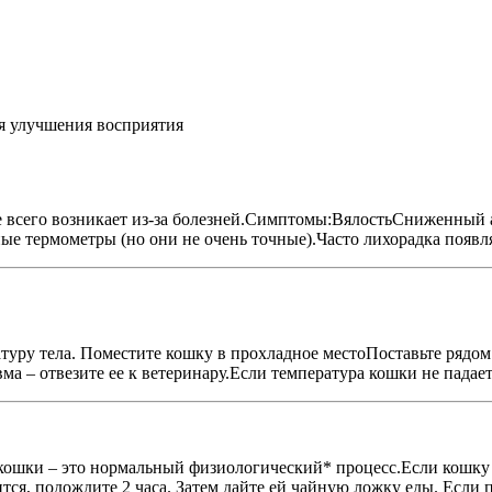
я улучшения восприятия
ще всего возникает из-за болезней.Симптомы:ВялостьСниженны
ые термометры (но они не очень точные).Часто лихорадка появля
атуру тела. Поместите кошку в прохладное местоПоставьте рядом
 – отвезите ее к ветеринару.Если температура кошки не падает в
ошки – это нормальный физиологический* процесс.Если кошку рв
ся, подождите 2 часа. Затем дайте ей чайную ложку еды. Если по