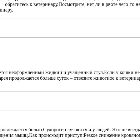
– обратитесь к ветеринару.Посмотрите, нет ли в рвоте чего-то н
инару.
ляется неоформленный жидкий и учащенный стул.Если у кошки не
ея продолжается больше суток – отвезите животное к ветеринару
овождается болью.Судороги случаются и у людей. Это не всегда
кращения мышц.Как происходит приступ:Резкое снижение кровя