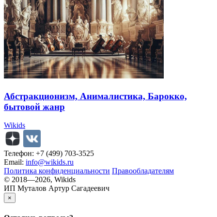
Абстракционизм, Анималистика, Барокко,
бытовой жанр
Wikids
Телефон: +7 (499) 703-3525
Email:
info@wikids.ru
Политика конфиденциальности
Правообладателям
© 2018—2026, Wikids
ИП Муталов Артур Сагадеевич
×