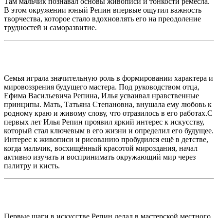
Там мальчик познавал основы живописи и тонкости ремесла.
В этом окружении юный Репин впервые ощутил важность
творчества, которое стало вдохновлять его на преодоление
трудностей и саморазвитие.
Семья играла значительную роль в формировании характера и
мировоззрения будущего мастера. Под руководством отца,
Ефима Васильевича Репина, Илья усваивал нравственные
принципы. Мать, Татьяна Степановна, внушала ему любовь к
родному краю и живому слову, что отразилось в его работах.С
первых лет Илья Репин проявил яркий интерес к искусству,
который стал ключевым в его жизни и определил его будущее.
Интерес к живописи и рисованию пробудился ещё в детстве,
когда мальчик, восхищённый красотой мироздания, начал
активно изучать и воспринимать окружающий мир через
палитру и кисть.
Первые шаги в искусстве Репин делал в мастерской местного