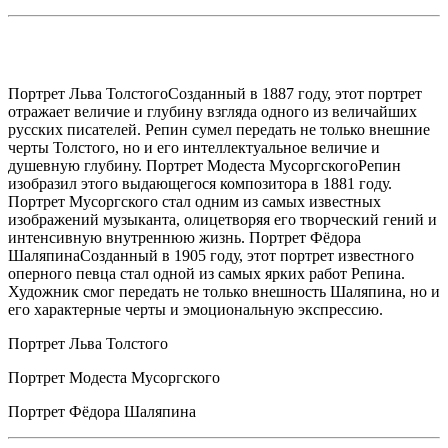
Портрет Льва ТолстогоСозданный в 1887 году, этот портрет
отражает величие и глубину взгляда одного из величайших
русских писателей. Репин сумел передать не только внешние
черты Толстого, но и его интеллектуальное величие и
душевную глубину. Портрет Модеста МусоргскогоРепин
изобразил этого выдающегося композитора в 1881 году.
Портрет Мусоргского стал одним из самых известных
изображений музыканта, олицетворяя его творческий гений и
интенсивную внутреннюю жизнь. Портрет Фёдора
ШаляпинаСозданный в 1905 году, этот портрет известного
оперного певца стал одной из самых ярких работ Репина.
Художник смог передать не только внешность Шаляпина, но и
его характерные черты и эмоциональную экспрессию.
Портрет Льва Толстого
Портрет Модеста Мусоргского
Портрет Фёдора Шаляпина